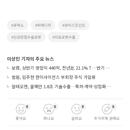
#큐렉소
#퍼메디카
#큐비스조인트
#인공관절수술로봇
#의료로봇수출
이상민 기자의 주요 뉴스
보령, 상반기 영업익 440억, 전년比 21.1%↑…반기 역대 최대
법원, 임주현 한미사이언스 부회장 주식 가압류
알테오젠, 올해만 1.8조 기술수출…특허·계약·상업화 ‘삼박자’
0
0
0
0
좋아요
화나요
슬퍼요
추가취재 원해요