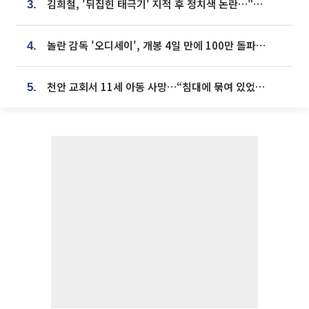
김희철, '뒤집힌 태극기' 지적 후 정치색 논란…"좌우 떠나 우리나라 국기"
3.
놀란 감독 '오디세이', 개봉 4일 만에 100만 돌파⋯'왕사남' 보다 빠르다
4.
천안 교회서 11세 아동 사망…“침대에 묶여 있었다” 진술 확보
5.