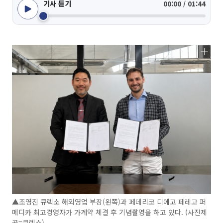
기사 듣기
00:00 / 01:44
▲조영진 큐렉소 해외영업 부장(왼쪽)과 페데리코 디에고 페레고 퍼
메디카 최고경영자가 가계약 체결 후 기념촬영을 하고 있다. (사진제
공=큐렉소)