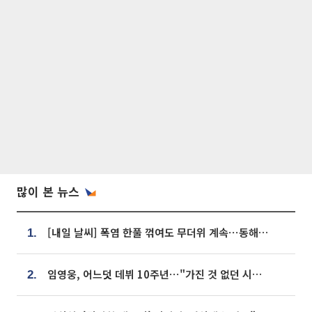
많이 본 뉴스
[내일 날씨] 폭염 한풀 꺾여도 무더위 계속⋯동해안 이틀 연속 비
1.
임영웅, 어느덧 데뷔 10주년⋯"가진 것 없던 시절, 내 앞엔 20명의 팬뿐"
2.