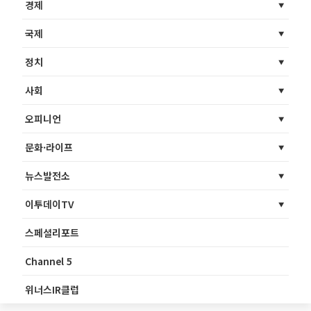
경제
국제
정치
사회
오피니언
문화·라이프
뉴스발전소
이투데이TV
스페셜리포트
Channel 5
위너스IR클럽