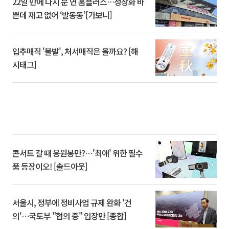
22일 만에 다시 문 연 홈플러스…정상화 바
쁜데 재고 없어 ‘발동동’[가보니]
입추매직 '불발', 처서매직은 올까요? [해
시태그]
콘서트 갈 때 응원봉만?⋯'최애' 위한 필수
품 등장이오! [솔드아웃]
서울시, 정부에 정비사업 규제 완화 '건
의'⋯국토부 "협의 중" 입장만 [종합]