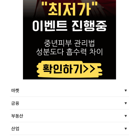
마켓
금융
부동산
산업