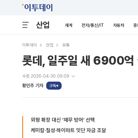
산업
재계
전자/통신/IT
자동차
중
이투데이
산업
유통
롯데, 일주일 새 6900억 
수정 2026-04-30 09:09
황민주 기자
구독
외형 확장 대신 ‘재무 방어’ 선택
케미칼·칠성·하이마트 잇단 자금 조달