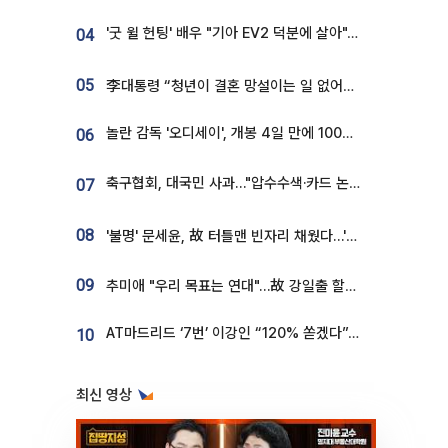
'굿 윌 헌팅' 배우 "기아 EV2 덕분에 살아"…교통사고 후 안전성 극찬
04
05
李대통령 “청년이 결혼 망설이는 일 없어야...제도상 불이익 조사”
놀란 감독 '오디세이', 개봉 4일 만에 100만 돌파⋯'왕사남' 보다 빠르다
06
축구협회, 대국민 사과…"압수수색·카드 논란 사죄, 강도 높은 쇄신"
07
08
'불명' 문세윤, 故 터틀맨 빈자리 채웠다…'거북이' 눈물의 최종 우승
09
추미애 "우리 목표는 연대"…故 강일출 할머니 흉상 제막
AT마드리드 ‘7번’ 이강인 “120% 쏟겠다”⋯시메오네 감독 “필요한 선수”
10
최신 영상