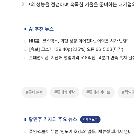
이크의 성능을 점검하며 혹독한 겨울을 준비하는 대기업의
AI 추천 뉴스
NH證 "코스맥스, 외형 성장 이어진다…이익은 시차 반영"
[속보] 코스피 139.40p(2.15%) 오른 6615.03(마감)
롯데면세점, 지난해 영업이익 518억원…4분기 연속 흑자 달
#롯데칠성
#롯데케미칼
#롯데하이마트
#책임
황민주 기자의 주요 뉴스
자세히보기
폭염·스콜이 부른 ‘인도어 호캉스’ 열풍…체류형 패키지 뜬다