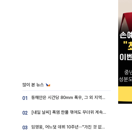
많이 본 뉴스
동해안은 시간당 80㎜ 폭우, 그 외 지역은 폭염…‘극과 극 날씨’
01
[내일 날씨] 폭염 한풀 꺾여도 무더위 계속⋯동해안 이틀 연속 비
02
임영웅, 어느덧 데뷔 10주년⋯"가진 것 없던 시절, 내 앞엔 20명의 팬뿐"
03