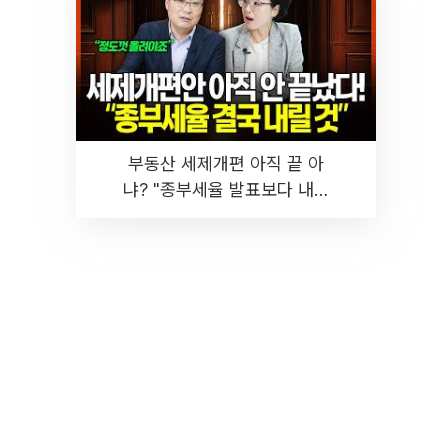
부동산 세제개편 아직 끝 아
냐? "종부세율 발표보다 내릴
것" 장기거주·양도세 전망 I 집
땅지성 I 김인만, 진미윤