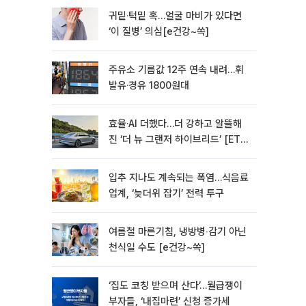
귀밑·턱밑 혹…얼굴 마비가 있다면
‘이 질병’ 의심[e건강~쏙]
주유소 기름값 12주 연속 내려…휘
발유·경유 1800원대
효율·AI 더했다…더 강하고 알뜰해
진 ‘더 뉴 그랜저 하이브리드’ [ET의
모빌리티]
입추 지나도 계속되는 폭염…식음료
업계, ‘늦더위 잡기’ 전력 투구
여름철 마른기침, 냉방병‧감기 아닌
천식일 수도 [e건강~쏙]
‘집도 코칭 받으며 산다’…월급쟁이
부자들, ‘내집마련’ 신청 증가세