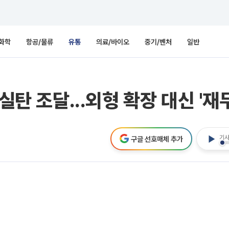
화학
항공/물류
유통
의료/바이오
중기/벤처
일반
실탄 조달...외형 확장 대신 '재
기사
구글 선호매체 추가