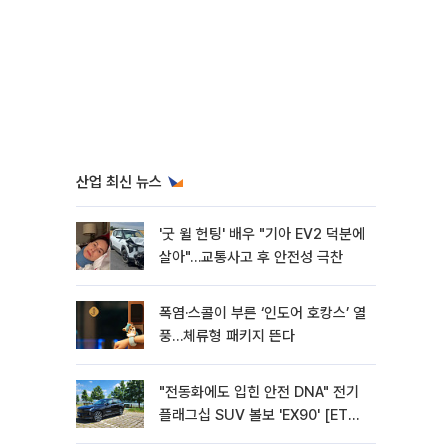
산업 최신 뉴스
'굿 윌 헌팅' 배우 "기아 EV2 덕분에
살아"…교통사고 후 안전성 극찬
폭염·스콜이 부른 ‘인도어 호캉스’ 열
풍…체류형 패키지 뜬다
"전동화에도 입힌 안전 DNA" 전기
플래그십 SUV 볼보 'EX90' [ET의
모빌리티]