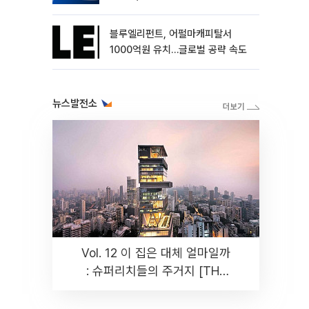
블루엘리펀트, 어펄마캐피탈서
1000억원 유치…글로벌 공략 속도
뉴스발전소
Vol. 12 이 집은 대체 얼마일까
: 슈퍼리치들의 주거지 [THE
RARE]