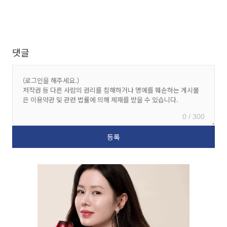
댓글
0 / 300