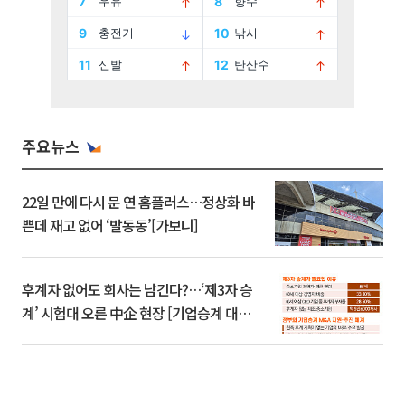
주요뉴스
22일 만에 다시 문 연 홈플러스…정상화 바
쁜데 재고 없어 ‘발동동’[가보니]
후계자 없어도 회사는 남긴다?…‘제3자 승
계’ 시험대 오른 中企 현장 [기업승계 대전
환]