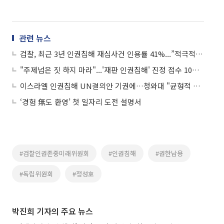
관련 뉴스
검찰, 최근 3년 인권침해 재심사건 인용률 41%...”적극적 인용의견 개진”
"주제넘은 짓 하지 마라"...'재판 인권침해' 진정 접수 10년간 800건 넘어
이스라엘 인권침해 UN결의안 기권에…청와대 "균형적 고려"
‘경험 無도 환영’ 첫 일자리 도전 설명서
#검찰인권존중미래위원회
#인권침해
#권한남용
#독립위원회
#정성호
박진희 기자의 주요 뉴스