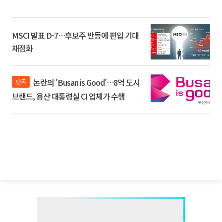
MSCI 발표 D-7…후보주 반등에 편입 기대
재점화
논란의 'Busan is Good'…8억 도시
단독
브랜드, 용산 대통령실 CI 업체가 수행