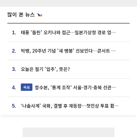
많이 본 뉴스
태풍 '돌핀' 오키나와 접근…일본기상청 경로 업데이트
1.
빅뱅, 20주년 기념 '새 뱅봉' 선보인다⋯콘서트 앞두고 팝업 개최
2.
오늘은 절기 '입추', 뜻은?
3.
합수본, '통계 조작' 서울·경기·충북 선관위 등 추가 압수수색
속보
4.
‘나솔사계’ 국화, 결별 후 재등장⋯첫인상 투표 휩쓸고 ‘인기녀’ 등극
5.