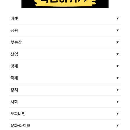
마켓
금융
부동산
산업
경제
국제
정치
사회
오피니언
문화·라이프