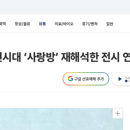
화학
항공/물류
유통
의료/바이오
중기/벤처
일반
시대 ‘사랑방’ 재해석한 전시 
기사
구글 선호매체 추가