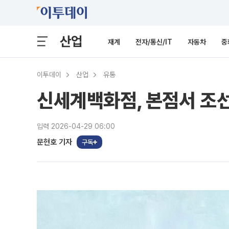
산업
재계
전자/통신/IT
자동차
중
이투데이
산업
유통
신세계백화점, 본점서 조선
입력 2026-04-29 06:00
문현호 기자
구독