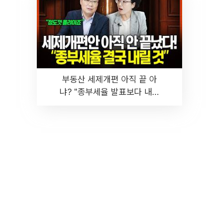
부동산 세제개편 아직 끝 아
냐? "종부세율 발표보다 내릴
것" 장기거주·양도세 전망 I 집
땅지성 I 김인만, 진미윤