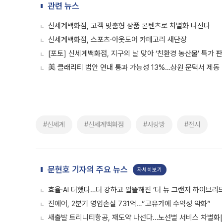
관련 뉴스
신세계백화점, 고객 맞춤형 상품 콘텐츠로 차별화 나선다
신세계백화점, 스포츠·아웃도어 카테고리 새단장
[포토] 신세계백화점, 지구의 날 맞아 ‘친환경 농산물’ 특가 
美 클래리티 법안 연내 통과 가능성 13%…상원 문턱서 제동
#신세계
#신세계백화점
#사랑방
#전시
문현호 기자의 주요 뉴스
자세히보기
효율·AI 더했다…더 강하고 알뜰해진 ‘더 뉴 그랜저 하이브리드
진에어, 2분기 영업손실 731억…“고유가에 수익성 악화”
새출발 트리니티항공, 재도약 나선다…노선별 서비스 차별화