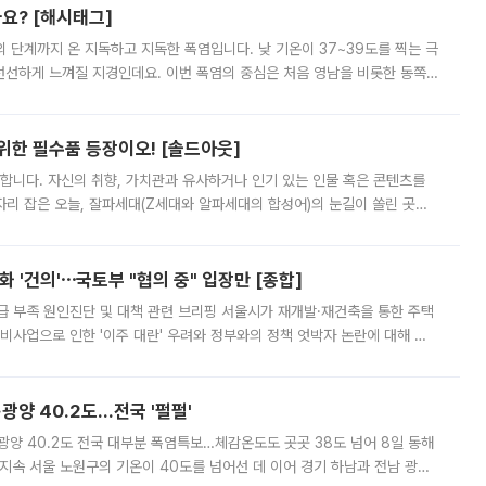
까요? [해시태그]
’의 단계까지 온 지독하고 지독한 폭염입니다. 낮 기온이 37~39도를 찍는 극
 선선하게 느껴질 지경인데요. 이번 폭염의 중심은 처음 영남을 비롯한 동쪽
 북서풍이 산맥을 넘어 영남 쪽으로 내려오면서 뜨겁고 건조해졌는데요.
 위한 필수품 등장이오! [솔드아웃]
합니다. 자신의 취향, 가치관과 유사하거나 인기 있는 인물 혹은 콘텐츠를
'가 자리 잡은 오늘, 잘파세대(Z세대와 알파세대의 합성어)의 눈길이 쏠린 곳은
리는 공연장. 응원봉만큼이나 눈에 띄는 게 있습니다. 공연이 시작되기
 '건의'⋯국토부 "협의 중" 입장만 [종합]
급 부족 원인진단 및 대책 관련 브리핑 서울시가 재개발·재건축을 통한 주택
비사업으로 인한 '이주 대란' 우려와 정부와의 정책 엇박자 논란에 대해 정
실장은 2031년까지 31만 가구 착공 목표에 차질이 없다는 입장이나,
·광양 40.2도…전국 '펄펄'
·광양 40.2도 전국 대부분 폭염특보…체감온도도 곳곳 38도 넘어 8일 동해
지속 서울 노원구의 기온이 40도를 넘어선 데 이어 경기 하남과 전남 광양