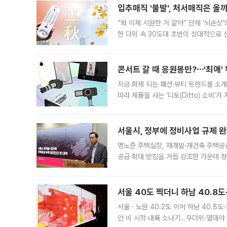
입추매직 '불발', 처서매직은 올
“와 이제 시원한 거 같아” 단체 ‘뇌손상
한 더위 속 30도대 초반이 상대적으로
지역에 있었습니다. 7월 말에는 서풍과
콘서트 갈 때 응원봉만?⋯'최애'
지금 화제 되는 패션·뷰티 트렌드를 소개
따라 제품을 사는 '디토(Ditto) 소비
어디일까요? 아이돌 콘서트 시작을 기다
서울시, 정부에 정비사업 규제 완화
명노준 주택실장, 재개발·재건축 주택공
공급 확대 방침을 거듭 강조한 가운데 정
면 반박하고 나섰다. 명노준 서울시 주택
서울 40도 찍더니 하남 40.8도
서울ㆍ노원 40.2도 이어 하남 40.8도
안 비 시작·내륙 소나기…무더위·열대야 