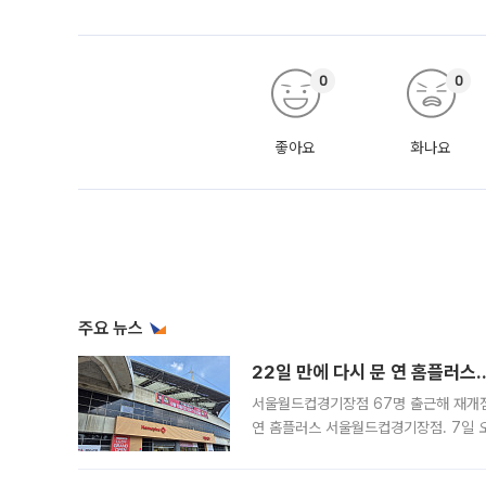
0
0
좋아요
화나요
주요 뉴스
22일 만에 다시 문 연 홈플러스
서울월드컵경기장점 67명 출근해 재개점 
연 홈플러스 서울월드컵경기장점. 7일 
우유, 과일 같은 신선식품이 차근차근 자