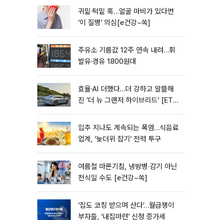
귀밑·턱밑 혹…얼굴 마비가 있다면
‘이 질병’ 의심[e건강~쏙]
주유소 기름값 12주 연속 내려…휘
발유·경유 1800원대
효율·AI 더했다…더 강하고 알뜰해
진 ‘더 뉴 그랜저 하이브리드’ [ET의
모빌리티]
입추 지나도 계속되는 폭염…식음료
업계, ‘늦더위 잡기’ 전력 투구
여름철 마른기침, 냉방병‧감기 아닌
천식일 수도 [e건강~쏙]
‘집도 코칭 받으며 산다’…월급쟁이
부자들, ‘내집마련’ 신청 증가세