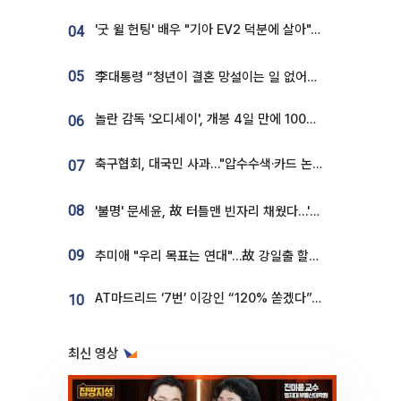
'굿 윌 헌팅' 배우 "기아 EV2 덕분에 살아"…교통사고 후 안전성 극찬
04
05
李대통령 “청년이 결혼 망설이는 일 없어야...제도상 불이익 조사”
놀란 감독 '오디세이', 개봉 4일 만에 100만 돌파⋯'왕사남' 보다 빠르다
06
축구협회, 대국민 사과…"압수수색·카드 논란 사죄, 강도 높은 쇄신"
07
08
'불명' 문세윤, 故 터틀맨 빈자리 채웠다…'거북이' 눈물의 최종 우승
09
추미애 "우리 목표는 연대"…故 강일출 할머니 흉상 제막
AT마드리드 ‘7번’ 이강인 “120% 쏟겠다”⋯시메오네 감독 “필요한 선수”
10
최신 영상