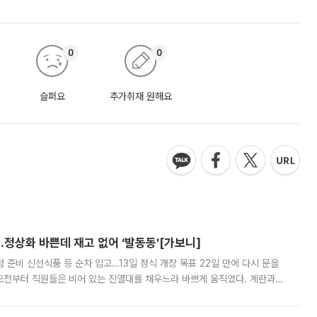
0
0
슬퍼요
추가취재 원해요
…정상화 바쁜데 재고 없어 ‘발동동’[가보니]
준비 신선식품 등 순차 입고…13일 정식 개장 목표 22일 만에 다시 문을
오전부터 직원들은 비어 있는 진열대를 채우느라 바쁘게 움직였다. 계란과
리를 잡기 시작했지만, 매장 곳곳엔 여전히 텅 빈 매대가 먼저 눈에 들어왔