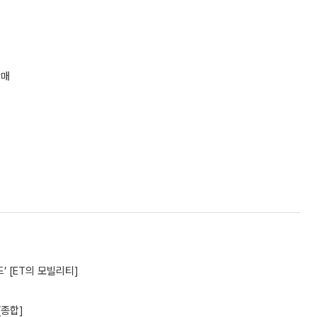
판매
’ [ET의 모빌리티]
[종합]