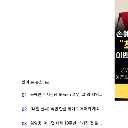
많이 본 뉴스
동해안은 시간당 80㎜ 폭우, 그 외 지역은 폭염…‘극과 극 날씨’
01
[내일 날씨] 폭염 한풀 꺾여도 무더위 계속⋯동해안 이틀 연속 비
02
임영웅, 어느덧 데뷔 10주년⋯"가진 것 없던 시절, 내 앞엔 20명의 팬뿐"
03