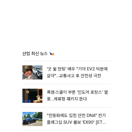
산업 최신 뉴스
'굿 윌 헌팅' 배우 "기아 EV2 덕분에
살아"…교통사고 후 안전성 극찬
폭염·스콜이 부른 ‘인도어 호캉스’ 열
풍…체류형 패키지 뜬다
"전동화에도 입힌 안전 DNA" 전기
플래그십 SUV 볼보 'EX90' [ET의
모빌리티]