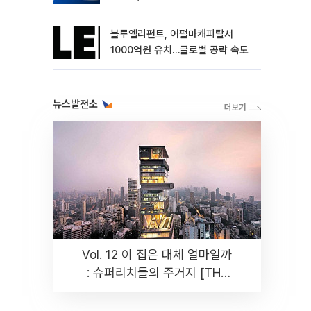
블루엘리펀트, 어펄마캐피탈서
1000억원 유치…글로벌 공략 속도
뉴스발전소
Vol. 12 이 집은 대체 얼마일까
: 슈퍼리치들의 주거지 [THE
RARE]