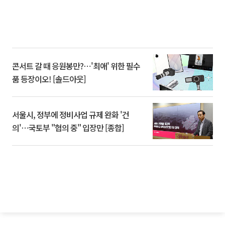
콘서트 갈 때 응원봉만?⋯'최애' 위한 필수
품 등장이오! [솔드아웃]
서울시, 정부에 정비사업 규제 완화 '건
의'⋯국토부 "협의 중" 입장만 [종합]