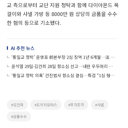
교 측으로부터 교단 지원 청탁과 함께 다이아몬드 목
걸이와 샤넬 가방 등 8000만 원 상당의 금품을 수수
한 혐의 등으로 기소됐다.
AI 추천 뉴스
‘통일교 청탁’ 윤영호 前본부장 2심 징역 1년 6개월…法 “정교분리 가치 훼손”
윤석열 29일·김건희 28일 항소심 선고…내란 우두머리 재판도 시작
‘통일교 청탁 의혹’ 건진법사 항소심 결심…특검 “1심 형량 유지해야”
#김건희
#도이치모터스
#주가조작
#샤넬
#금품수수