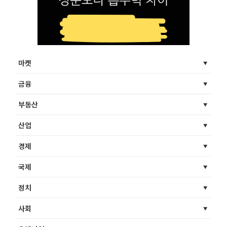
마켓
금융
부동산
산업
경제
국제
정치
사회