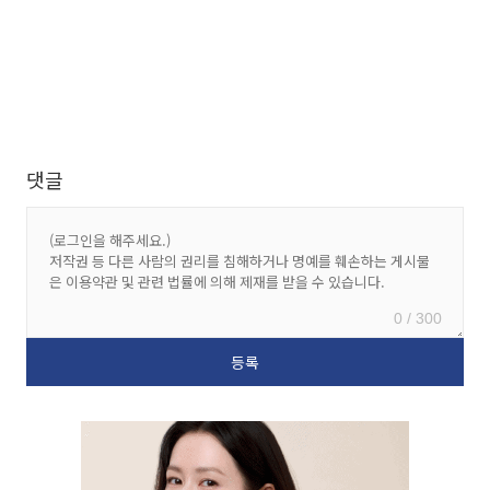
댓글
0 / 300