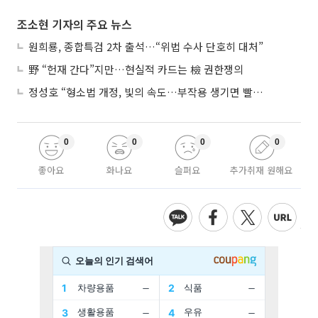
조소현 기자의 주요 뉴스
원희룡, 종합특검 2차 출석…“위법 수사 단호히 대처”
野 “헌재 간다”지만…현실적 카드는 檢 권한쟁의
정성호 “형소법 개정, 빛의 속도…부작용 생기면 빨리 고쳐야”
0
0
0
0
좋아요
화나요
슬퍼요
추가취재 원해요