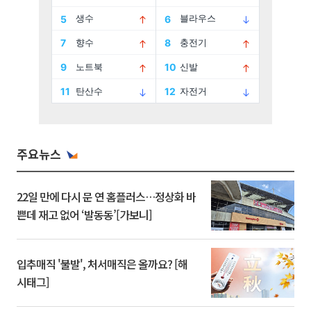
주요뉴스
22일 만에 다시 문 연 홈플러스…정상화 바
쁜데 재고 없어 ‘발동동’[가보니]
입추매직 '불발', 처서매직은 올까요? [해
시태그]