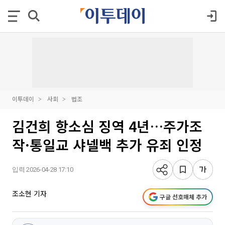
이투데이
사회
법조
김건희 항소심 징역 4년…주가조
작·통일교 샤넬백 추가 유죄 인정
입력 2026-04-28 17:10
조소현 기자
구글 선호매체 추가