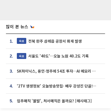
많이 본 뉴스
전북 완주 삼례읍 공장서 화재 발생
속보
1.
서울도 '40도'…오늘 노원 40.2도 기록
속보
2.
SK하이닉스, 용인·청주에 54조 투자…AI 메모리 생산기지 키운다
3.
'2TV 생생정보' 오늘방송맛집- 배우 강성진 단골! 쌀국수ㆍ푸팟퐁 커리 맛집 '블○○○'
4.
입추매직 '불발', 처서매직은 올까요? [해시태그]
5.