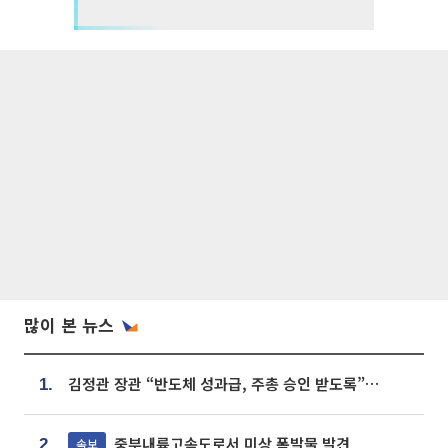
많이 본 뉴스
김정관 장관 “반도체 성과급, 주총 승인 받도록”…상법·자본시장법 개정 시사
1.
중부내륙고속도로서 미상 폭발물 발견
속보
2.