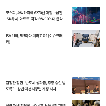
코스피, 4% 하락에 6270선 마감…삼전
·SK하닉 '와르르' 각각 6%·10%대 급락
ISA 계좌, 5년마다 깨라고요? [이슈크래
커]
김정관 장관 “반도체 성과급, 주총 승인 받
도록”…상법·자본시장법 개정 시사
세금 꺼낸 정부에…오세훈 서울시장 “집값