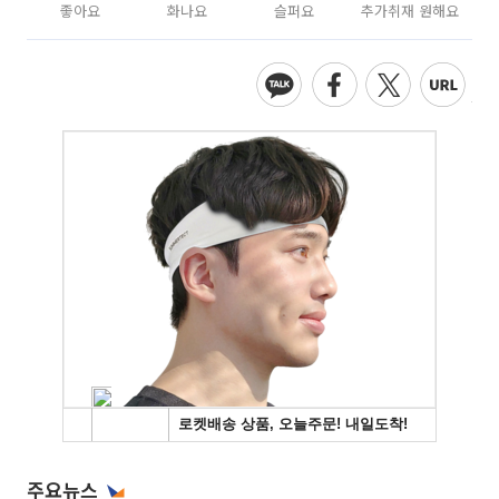
좋아요
화나요
슬퍼요
추가취재 원해요
주요뉴스