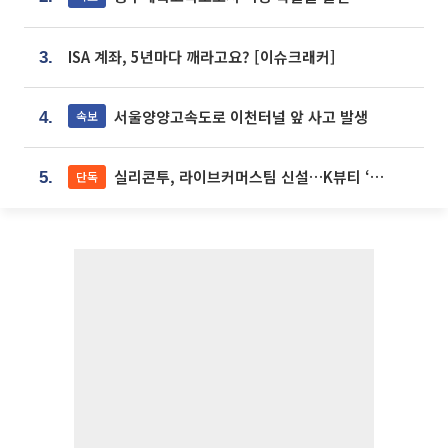
ISA 계좌, 5년마다 깨라고요? [이슈크래커]
3.
서울양양고속도로 이천터널 앞 사고 발생
속보
4.
실리콘투, 라이브커머스팀 신설…K뷰티 ‘글로벌 판매망’ 확대[K뷰티 라방戰]
단독
5.