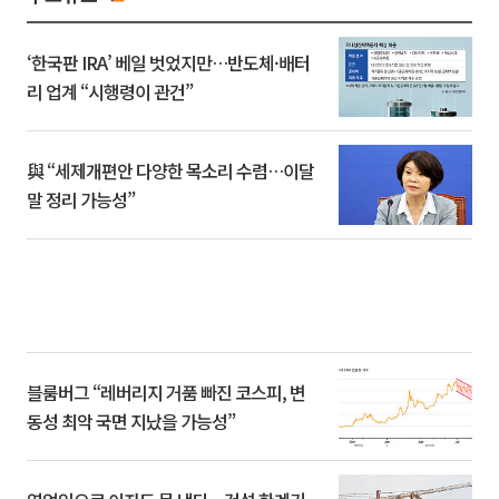
‘한국판 IRA’ 베일 벗었지만…반도체·배터
리 업계 “시행령이 관건”
與 “세제개편안 다양한 목소리 수렴…이달
말 정리 가능성”
블룸버그 “레버리지 거품 빠진 코스피, 변
동성 최악 국면 지났을 가능성”