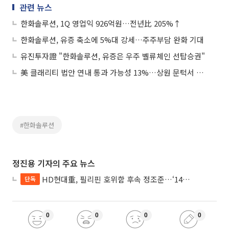
관련 뉴스
한화솔루션, 1Q 영업익 926억원…전년比 205%↑
한화솔루션, 유증 축소에 5%대 강세…주주부담 완화 기대
유진투자證 "한화솔루션, 유증은 우주 벨류체인 선탑승권"
美 클래리티 법안 연내 통과 가능성 13%…상원 문턱서 제동
#한화솔루션
정진용 기자의 주요 뉴스
HD현대重, 필리핀 호위함 후속 정조준…‘14척+α’ 싹쓸이 노린다
단독
0
0
0
0