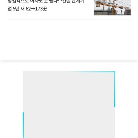
영업익으로 이자도 못 낸다…건설 한계기
업 5년 새 62→173곳