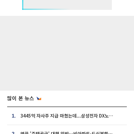
많이 본 뉴스
3445억 자사주 지급 마쳤는데...삼성전자 DX노조, 뒤늦은 '떼쓰기 집회'
1.
영끌 '주택공급' 대책 임박⋯비아파트·도심복합까지 총동원
2.