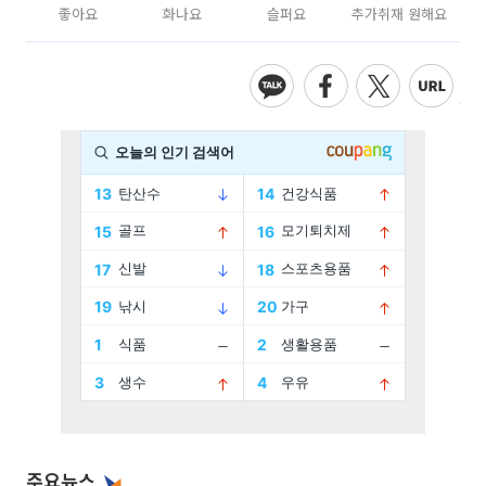
좋아요
화나요
슬퍼요
추가취재 원해요
주요뉴스