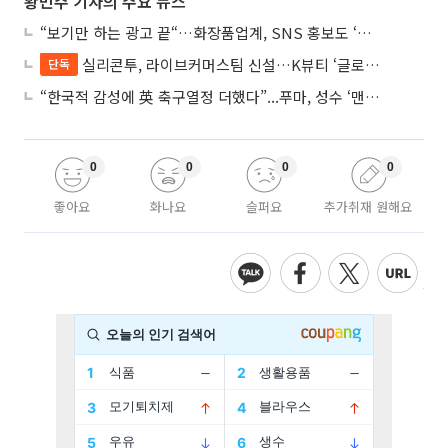
황민주 기자의 주요 뉴스
“보기만 하는 광고 끝“…화장품업계, SNS 홍보도 ‘참여형 콘텐츠’로 변모
실리콘투, 라이브커머스팀 신설…K뷰티 ‘글로벌 판매망’ 확대 속도
단독
“한국적 감성에 英 축구열정 더했다”...푸마, 성수 ‘맨시티 하우스’ 팝업
0
0
0
0
좋아요
화나요
슬퍼요
추가취재 원해요