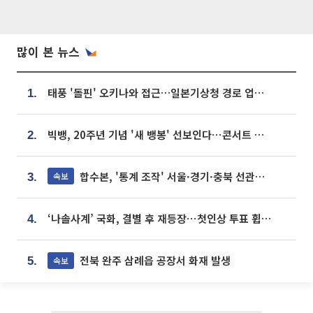
많이 본 뉴스
태풍 '돌핀' 오키나와 접근…일본기상청 경로 업데이트
1.
빅뱅, 20주년 기념 '새 뱅봉' 선보인다⋯콘서트 앞두고 팝업 개최
2.
합수본, '통계 조작' 서울·경기·충북 선관위 등 추가 압수수색
속보
3.
‘나솔사계’ 국화, 결별 후 재등장⋯첫인상 투표 휩쓸고 ‘인기녀’ 등극
4.
전북 완주 삼례읍 공장서 화재 발생
속보
5.