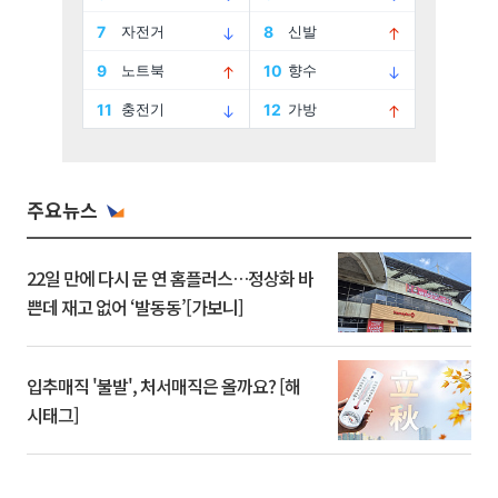
주요뉴스
22일 만에 다시 문 연 홈플러스…정상화 바
쁜데 재고 없어 ‘발동동’[가보니]
입추매직 '불발', 처서매직은 올까요? [해
시태그]