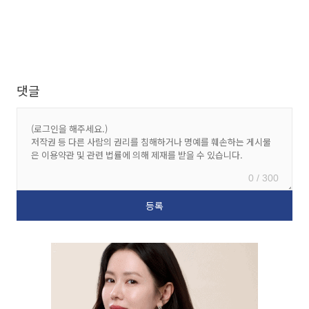
댓글
0 / 300