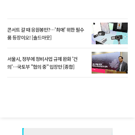
콘서트 갈 때 응원봉만?⋯'최애' 위한 필수
품 등장이오! [솔드아웃]
서울시, 정부에 정비사업 규제 완화 '건
의'⋯국토부 "협의 중" 입장만 [종합]