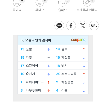
0
0
0
0
좋아요
화나요
슬퍼요
추가취재 원해요