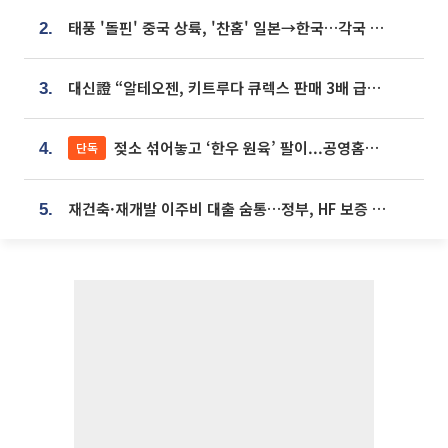
태풍 '돌핀' 중국 상륙, '찬홈' 일본→한국…각국 기상청 예상 경로는?
2.
대신證 “알테오젠, 키트루다 큐렉스 판매 3배 급증…목표가 41만원 상향”
3.
젖소 섞어놓고 ‘한우 원육’ 팔이...공영홈쇼핑 표기·검증 구멍
단독
4.
재건축·재개발 이주비 대출 숨통…정부, HF 보증 신설 추진
5.