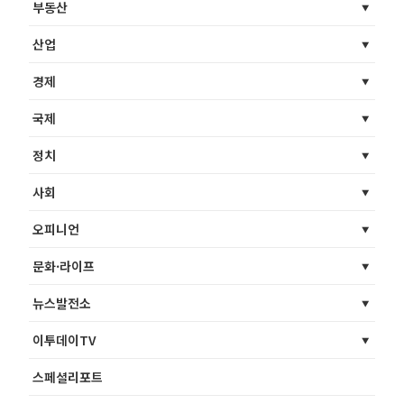
부동산
산업
경제
국제
정치
사회
오피니언
문화·라이프
뉴스발전소
이투데이TV
스페셜리포트