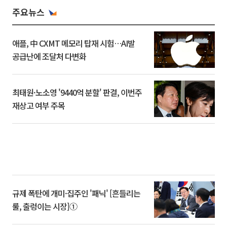
주요뉴스
애플, 中 CXMT 메모리 탑재 시험…AI발
공급난에 조달처 다변화
최태원·노소영 '9440억 분할' 판결, 이번주
재상고 여부 주목
규제 폭탄에 개미·집주인 '패닉' [흔들리는
룰, 출렁이는 시장]①