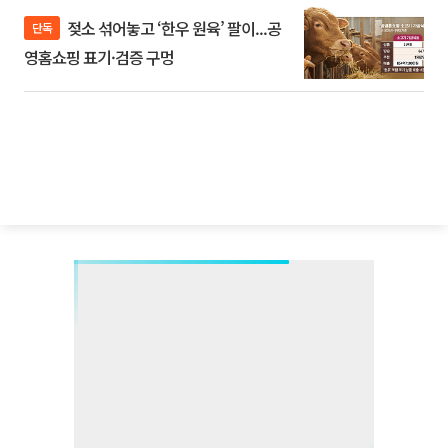
젖소 섞어놓고 ‘한우 원육’ 팔이...공
단독
영홈쇼핑 표기·검증 구멍