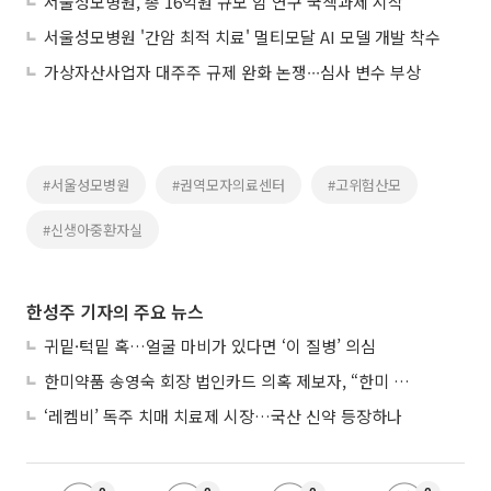
서울성모병원, 총 16억원 규모 암 연구 국책과제 시작
서울성모병원 '간암 최적 치료' 멀티모달 AI 모델 개발 착수
가상자산사업자 대주주 규제 완화 논쟁∙∙∙심사 변수 부상
#서울성모병원
#권역모자의료센터
#고위험산모
#신생아중환자실
한성주 기자의 주요 뉴스
귀밑·턱밑 혹…얼굴 마비가 있다면 ‘이 질병’ 의심
한미약품 송영숙 회장 법인카드 의혹 제보자, “한미 잘 되기 바라는 마음”
‘레켐비’ 독주 치매 치료제 시장…국산 신약 등장하나