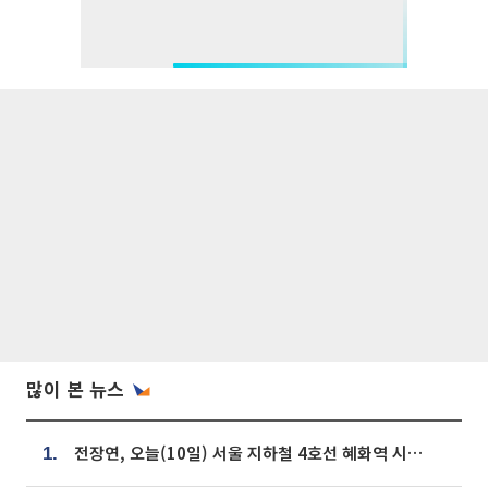
많이 본 뉴스
전장연, 오늘(10일) 서울 지하철 4호선 혜화역 시위…1호선 용산역 무정차
1.