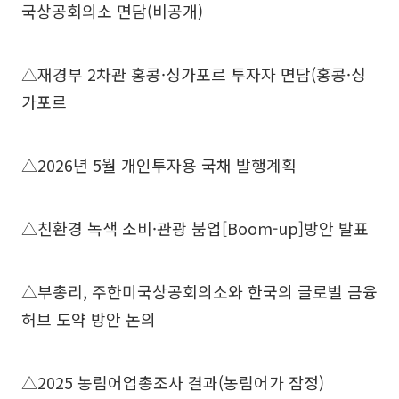
국상공회의소 면담(비공개)
△재경부 2차관 홍콩·싱가포르 투자자 면담(홍콩·싱
가포르
△2026년 5월 개인투자용 국채 발행계획
△친환경 녹색 소비·관광 붐업[Boom-up]방안 발표
△부총리, 주한미국상공회의소와 한국의 글로벌 금융
허브 도약 방안 논의
△2025 농림어업총조사 결과(농림어가 잠정)