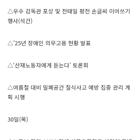
△우수 감독관 포상 및 전태일 평전 손글씨 이어쓰기
행사(석간)
△’25년 장애인 의무고용 현황 발표
△‘산재노동자에게 듣는다’ 토론회
△여름철 대비 밀폐공간 질식사고 예방 집중 관리 계
획 시행
30일(목)