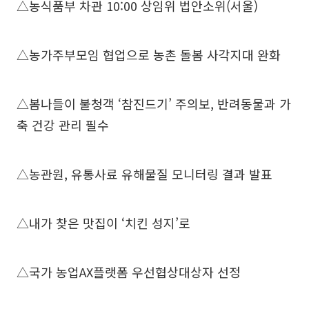
△농식품부 차관 10:00 상임위 법안소위(서울)
△농가주부모임 협업으로 농촌 돌봄 사각지대 완화
△봄나들이 불청객 ‘참진드기’ 주의보, 반려동물과 가
축 건강 관리 필수
△농관원, 유통사료 유해물질 모니터링 결과 발표
△내가 찾은 맛집이 ‘치킨 성지’로
△국가 농업AX플랫폼 우선협상대상자 선정