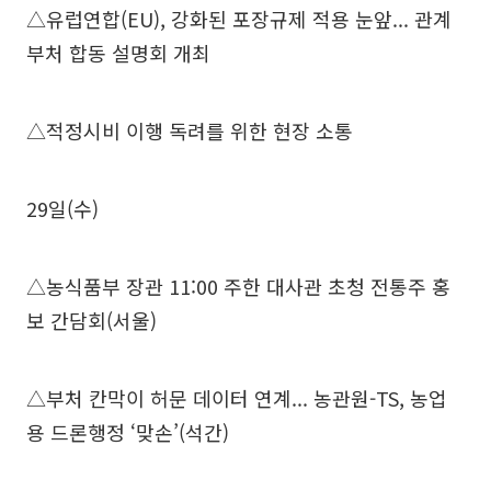
△유럽연합(EU), 강화된 포장규제 적용 눈앞... 관계
부처 합동 설명회 개최
△적정시비 이행 독려를 위한 현장 소통
29일(수)
△농식품부 장관 11:00 주한 대사관 초청 전통주 홍
보 간담회(서울)
△부처 칸막이 허문 데이터 연계... 농관원-TS, 농업
용 드론행정 ‘맞손’(석간)