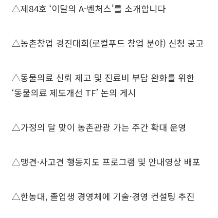
△제84호 ‘이달의 A-벤처스’를 소개합니다
△농촌창업 경진대회(로컬푸드 창업 분야) 신청 공고
△동물의료 신뢰 제고 및 진료비 부담 완화를 위한
‘동물의료 제도개선 TF’ 논의 게시
△가정의 달 맞이 농촌관광 가는 주간 확대 운영
△맹견·사고견 행동지도 프로그램 및 안내영상 배포
△한농대, 졸업생 경영체에 기술·경영 컨설팅 추진