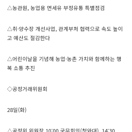
△농관원, 농업용 면세유 부정유통 특별점검
△취·양수장 개선사업, 관계부처 협력으로 속도 높이
고 예산도 절감한다
△어린이날을 기념해 농업·농촌 가치와 함께하는 행
복 소통 추진
◇공정거래위원회
28일(화)
△공정위 위원장 10:00 국무회의(청와대), 14:30