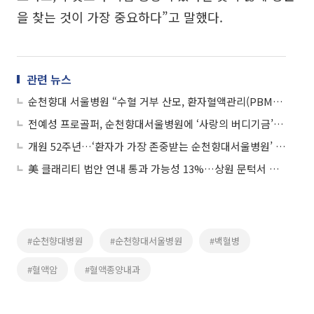
을 찾는 것이 가장 중요하다”고 말했다.
관련 뉴스
순천향대 서울병원 “수혈 거부 산모, 환자혈액관리(PBM)로 안전하게 출산”
전예성 프로골퍼, 순천향대서울병원에 ‘사랑의 버디기금’ 기부
개원 52주년…‘환자가 가장 존중받는 순천향대서울병원’ 다짐
美 클래리티 법안 연내 통과 가능성 13%…상원 문턱서 제동
#순천향대병원
#순천향대서울병원
#백혈병
#혈액암
#혈액종양내과