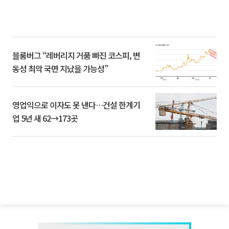
블룸버그 “레버리지 거품 빠진 코스피, 변
동성 최악 국면 지났을 가능성”
영업익으로 이자도 못 낸다…건설 한계기
업 5년 새 62→173곳