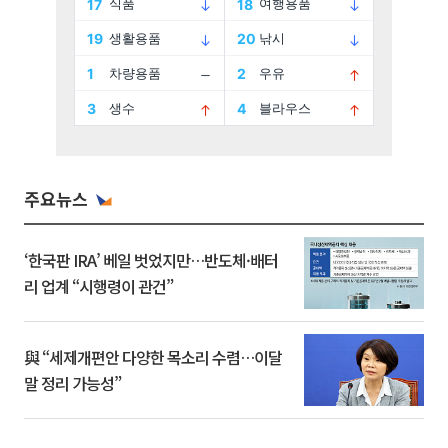
주요뉴스
‘한국판 IRA’ 베일 벗었지만…반도체·배터
리 업계 “시행령이 관건”
與 “세제개편안 다양한 목소리 수렴…이달
말 정리 가능성”