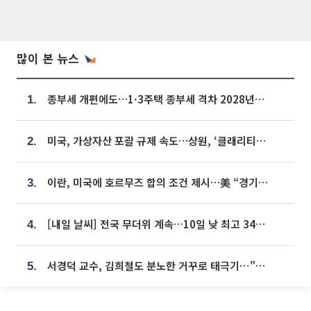
많이 본 뉴스
종부세 개편에도…1·3주택 종부세 격차 2028년부터 확대
1.
미국, 가상자산 포괄 규제 속도…상원, ‘클래리티법’ 9월 절차투표 추진
2.
이란, 미국에 호르무즈 합의 조건 제시…美 “경기 아직 안 끝나” [종합]
3.
[내일 날씨] 전국 무더위 계속…10일 낮 최고 34도 육박
4.
서경덕 교수, 김희철도 분노한 거꾸로 태극기⋯"엉터리는 아냐, 아쉬울 뿐"
5.