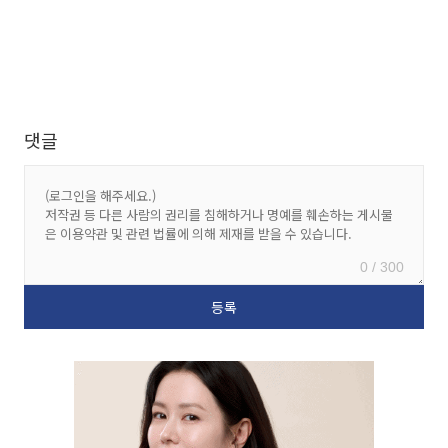
댓글
0 / 300