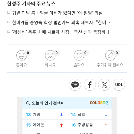
한성주 기자의 주요 뉴스
귀밑·턱밑 혹…얼굴 마비가 있다면 ‘이 질병’ 의심
한미약품 송영숙 회장 법인카드 의혹 제보자, “한미 잘 되기 바라는 마음”
‘레켐비’ 독주 치매 치료제 시장…국산 신약 등장하나
0
0
0
0
좋아요
화나요
슬퍼요
추가취재 원해요