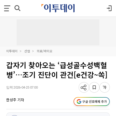
이투데이
산업
의료/바이오
갑자기 찾아오는 ‘급성골수성백혈
병’…조기 진단이 관건[e건강~쏙]
입력 2026-04-25 07:00
한성주 기자
구글 선호매체 추가