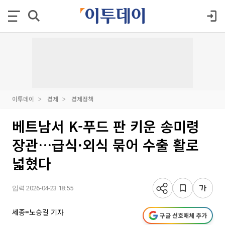
이투데이
경제
경제정책
베트남서 K-푸드 판 키운 송미령
장관…급식·외식 묶어 수출 활로
넓혔다
입력 2026-04-23 18:55
세종=노승길 기자
구글 선호매체 추가