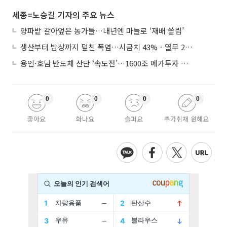
세종=노승길 기자의 주요 뉴스
양파밭 갈아엎은 농가들…내년엔 마늘로 ‘재배 쏠림’
생산부터 밥상까지 덮친 폭염…시금치 43%ㆍ열무 28% 급등
용인·호남 반도체 산단 ‘속도전’…1600조 메가투자 이행 총력
0
0
0
0
좋아요
화나요
슬퍼요
추가취재 원해요