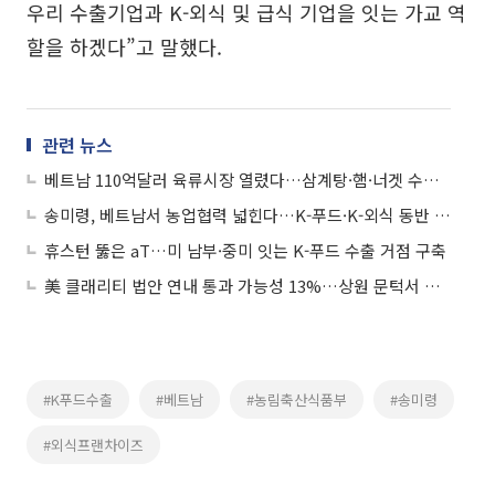
우리 수출기업과 K-외식 및 급식 기업을 잇는 가교 역
할을 하겠다”고 말했다.
관련 뉴스
베트남 110억달러 육류시장 열렸다…삼계탕·햄·너겟 수출길 뚫어
송미령, 베트남서 농업협력 넓힌다…K-푸드·K-외식 동반 확장 모색
휴스턴 뚫은 aT…미 남부·중미 잇는 K-푸드 수출 거점 구축
美 클래리티 법안 연내 통과 가능성 13%…상원 문턱서 제동
#K푸드수출
#베트남
#농림축산식품부
#송미령
#외식프랜차이즈