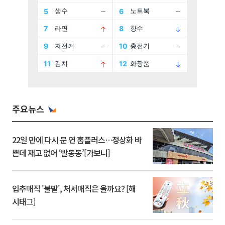
주요뉴스
22일 만에 다시 문 연 홈플러스…정상화 바
쁜데 재고 없어 ‘발동동’[가보니]
입추매직 '불발', 처서매직은 올까요? [해
시태그]