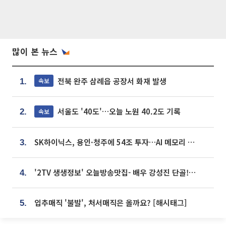
많이 본 뉴스
전북 완주 삼례읍 공장서 화재 발생
속보
1.
서울도 '40도'…오늘 노원 40.2도 기록
속보
2.
SK하이닉스, 용인·청주에 54조 투자…AI 메모리 생산기지 키운다
3.
'2TV 생생정보' 오늘방송맛집- 배우 강성진 단골! 쌀국수ㆍ푸팟퐁 커리 맛집 '블○○○'
4.
입추매직 '불발', 처서매직은 올까요? [해시태그]
5.