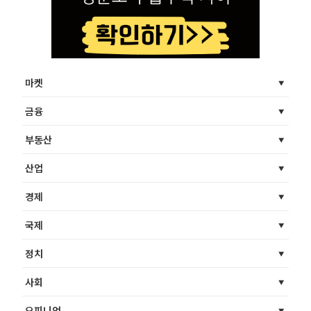
마켓
금융
부동산
산업
경제
국제
정치
사회
오피니언