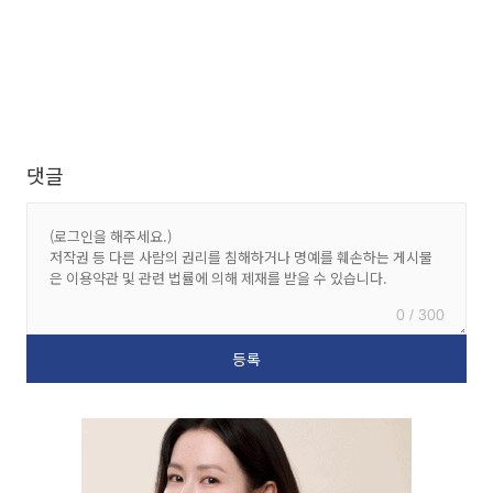
댓글
0 / 300