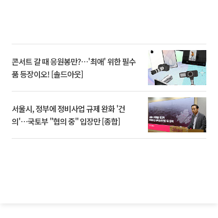
콘서트 갈 때 응원봉만?⋯'최애' 위한 필수
품 등장이오! [솔드아웃]
서울시, 정부에 정비사업 규제 완화 '건
의'⋯국토부 "협의 중" 입장만 [종합]