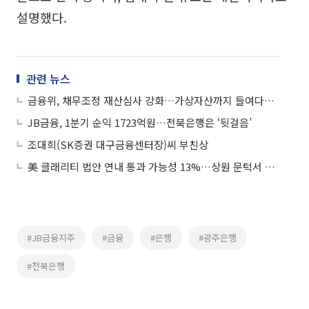
설명했다.
관련 뉴스
금융위, 채무조정 재산심사 강화…가상자산까지 들여다본다
JB금융, 1분기 순익 1723억원…전북은행은 ‘뒷걸음’
조대희(SK증권 대구금융센터장)씨 부친상
美 클래리티 법안 연내 통과 가능성 13%…상원 문턱서 제동
#JB금융지주
#금융
#은행
#광주은행
#전북은행