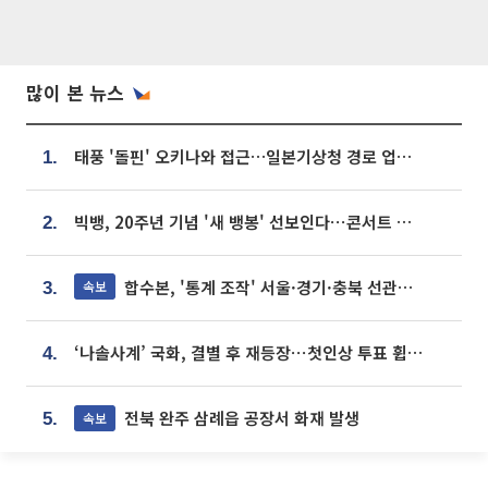
많이 본 뉴스
태풍 '돌핀' 오키나와 접근…일본기상청 경로 업데이트
1.
빅뱅, 20주년 기념 '새 뱅봉' 선보인다⋯콘서트 앞두고 팝업 개최
2.
합수본, '통계 조작' 서울·경기·충북 선관위 등 추가 압수수색
속보
3.
‘나솔사계’ 국화, 결별 후 재등장⋯첫인상 투표 휩쓸고 ‘인기녀’ 등극
4.
전북 완주 삼례읍 공장서 화재 발생
속보
5.