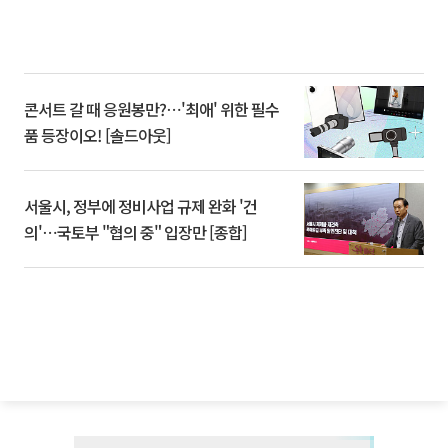
콘서트 갈 때 응원봉만?⋯'최애' 위한 필수
품 등장이오! [솔드아웃]
서울시, 정부에 정비사업 규제 완화 '건
의'⋯국토부 "협의 중" 입장만 [종합]