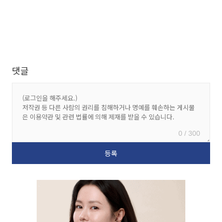
댓글
0 / 300