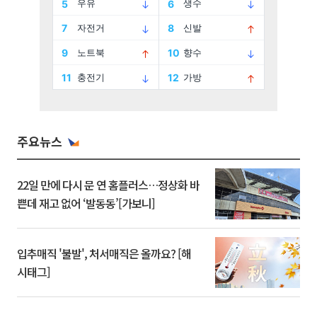
주요뉴스
22일 만에 다시 문 연 홈플러스…정상화 바
쁜데 재고 없어 ‘발동동’[가보니]
입추매직 '불발', 처서매직은 올까요? [해
시태그]