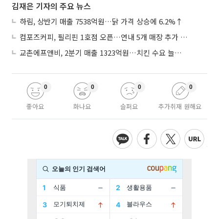
김재은 기자의 주요 뉴스
하림, 상반기 매출 7538억원…닭 가격 상승에 6.2%↑
컴포즈커피, 필리핀 1호점 오픈…연내 5개 매장 추가 출점
교촌에프앤비, 2분기 매출 1323억원…치킨 수요 늘며 4.9%↑
0
0
0
0
좋아요
화나요
슬퍼요
추가취재 원해요