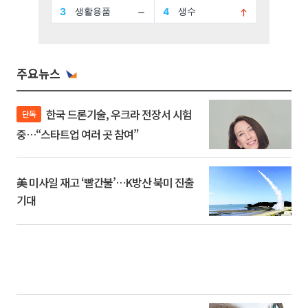
주요뉴스
한국 드론기술, 우크라 전장서 시험
단독
중…“스타트업 여러 곳 참여”
美 미사일 재고 ‘빨간불’…K방산 북미 진출
기대