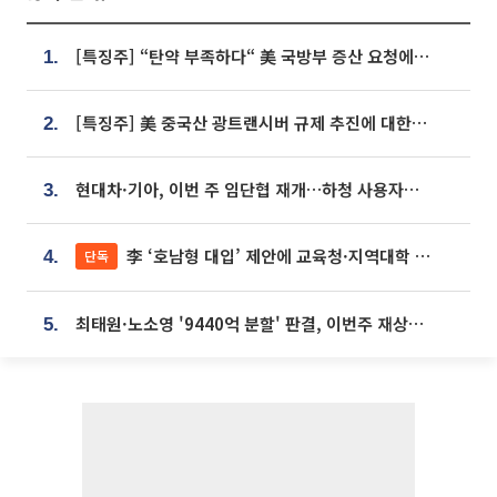
[특징주] “탄약 부족하다“ 美 국방부 증산 요청에⋯국내 방산주 급등세
1.
[특징주] 美 중국산 광트랜시버 규제 추진에 대한광통신 등 광통신株 강세
2.
현대차·기아, 이번 주 임단협 재개…하청 사용자성 재심도 ‘변수’
3.
李 ‘호남형 대입’ 제안에 교육청·지역대학 서·논술형 입시 연계 '착수'
단독
4.
최태원·노소영 '9440억 분할' 판결, 이번주 재상고 여부 주목
5.