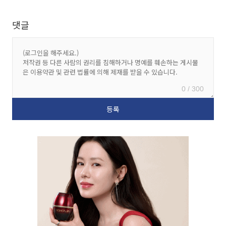
댓글
0 / 300