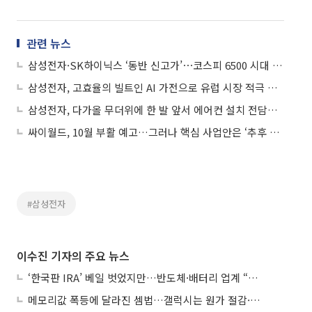
관련 뉴스
삼성전자·SK하이닉스 ‘동반 신고가’⋯코스피 6500 시대 활짝
삼성전자, 고효율의 빌트인 AI 가전으로 유럽 시장 적극 공략
삼성전자, 다가올 무더위에 한 발 앞서 에어컨 설치 전담팀 가동
싸이월드, 10월 부활 예고…그러나 핵심 사업안은 ‘추후 공개’
#삼성전자
이수진 기자의 주요 뉴스
‘한국판 IRA’ 베일 벗었지만…반도체·배터리 업계 “시행령이 관건”
메모리값 폭등에 달라진 셈법…갤럭시는 원가 절감·아이폰은 서비스 확대