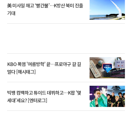
美 미사일 재고 ‘빨간불’…K방산 북미 진출
기대
KBO 폭염 '여름방학' 끝…프로야구 갈 길
멀다 [해시태그]
빅뱅 컴백하고 튜이드 데뷔하고⋯K팝 '몇
세대'세요? [엔터로그]