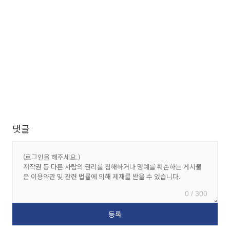
댓글
0 / 300