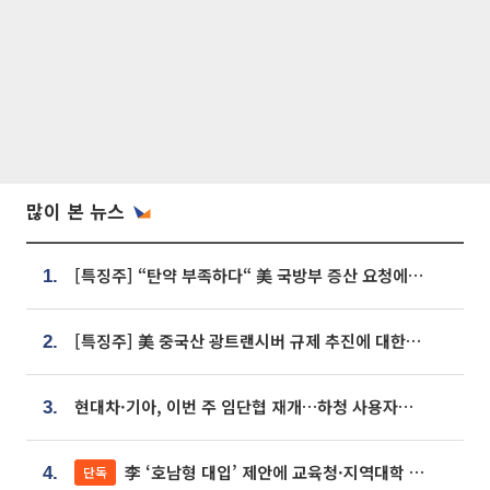
많이 본 뉴스
[특징주] “탄약 부족하다“ 美 국방부 증산 요청에⋯국내 방산주 급등세
1.
[특징주] 美 중국산 광트랜시버 규제 추진에 대한광통신 등 광통신株 강세
2.
현대차·기아, 이번 주 임단협 재개…하청 사용자성 재심도 ‘변수’
3.
李 ‘호남형 대입’ 제안에 교육청·지역대학 서·논술형 입시 연계 '착수'
단독
4.