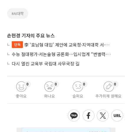
#AI대학
손현경 기자의 주요 뉴스
李 ‘호남형 대입’ 제안에 교육청·지역대학 서·논술형 입시 연계 '착수'
단독
수능 절대평가·서논술형 공론화⋯입시업계 “변별력·사교육 대책 먼저”
다시 열린 교육부 국립대 사무국장 길
0
0
0
0
좋아요
화나요
슬퍼요
추가취재 원해요