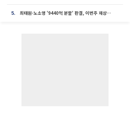
최태원·노소영 '9440억 분할' 판결, 이번주 재상고 여부 주목
5.