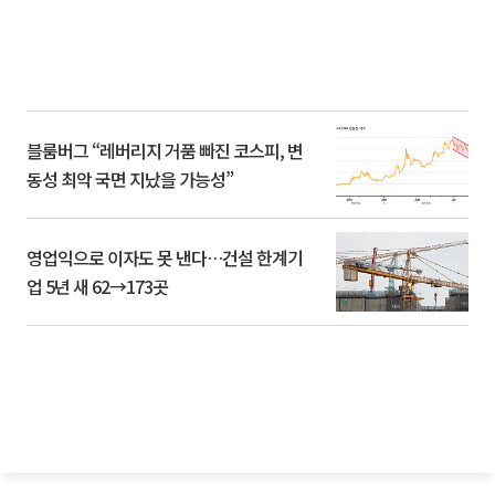
블룸버그 “레버리지 거품 빠진 코스피, 변
동성 최악 국면 지났을 가능성”
영업익으로 이자도 못 낸다…건설 한계기
업 5년 새 62→173곳