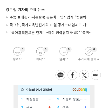
강문정 기자의 주요 뉴스
수능 절대평가·서논술형 공론화⋯입시업계 “변별력·사교육 대책 먼저”
국교위, 국가교육발전계획 10월 공개⋯대입제도 개편 공론화 추진
"육아휴직만으론 한계"⋯여성 경력유지 해법은 '복귀 후 유연근무’
0
0
0
0
좋아요
화나요
슬퍼요
추가취재 원해요