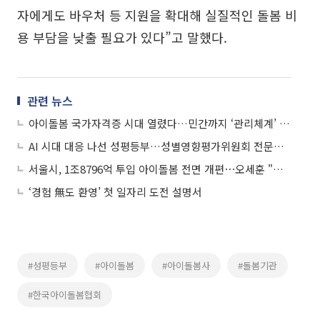
자에게도 바우처 등 지원을 확대해 실질적인 돌봄 비
용 부담을 낮출 필요가 있다”고 말했다.
관련 뉴스
아이돌봄 국가자격증 시대 열렸다…민간까지 ‘관리체계’ 확대
AI 시대 대응 나선 성평등부…성별영향평가위원회 전문성 강화
서울시, 1조8796억 투입 아이돌봄 전면 개편⋯오세훈 "선심성 정책 아니야"
‘경험 無도 환영’ 첫 일자리 도전 설명서
#성평등부
#아이돌봄
#아이돌봄사
#돌봄기관
#한국아이돌봄협회