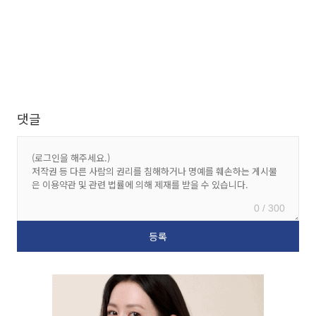
댓글
0 / 300