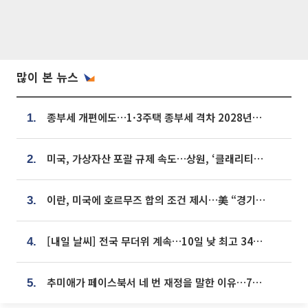
많이 본 뉴스
종부세 개편에도…1·3주택 종부세 격차 2028년부터 확대
1.
미국, 가상자산 포괄 규제 속도…상원, ‘클래리티법’ 9월 절차투표 추진
2.
이란, 미국에 호르무즈 합의 조건 제시…美 “경기 아직 안 끝나” [종합]
3.
[내일 날씨] 전국 무더위 계속…10일 낮 최고 34도 육박
4.
추미애가 페이스북서 네 번 재정을 말한 이유…7700억 추경 열쇠는 도의회에
5.