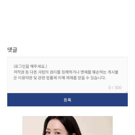
댓글
0 / 300