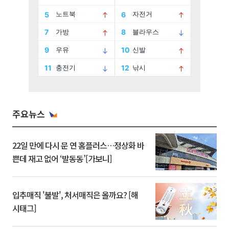
주요뉴스
22일 만에 다시 문 연 홈플러스…정상화 바
쁜데 재고 없어 ‘발동동’[가보니]
입추매직 '불발', 처서매직은 올까요? [해
시태그]