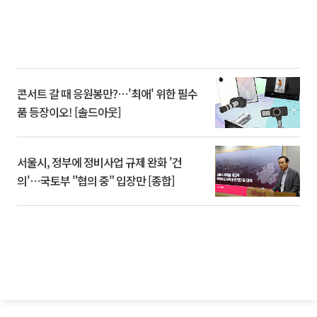
콘서트 갈 때 응원봉만?⋯'최애' 위한 필수
품 등장이오! [솔드아웃]
서울시, 정부에 정비사업 규제 완화 '건
의'⋯국토부 "협의 중" 입장만 [종합]