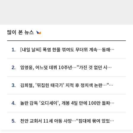
많이 본 뉴스
[내일 날씨] 폭염 한풀 꺾여도 무더위 계속⋯동해안 이틀 연속 비
1.
임영웅, 어느덧 데뷔 10주년⋯"가진 것 없던 시절, 내 앞엔 20명의 팬뿐"
2.
김희철, '뒤집힌 태극기' 지적 후 정치색 논란…"좌우 떠나 우리나라 국기"
3.
놀란 감독 '오디세이', 개봉 4일 만에 100만 돌파⋯'왕사남' 보다 빠르다
4.
천안 교회서 11세 아동 사망…“침대에 묶여 있었다” 진술 확보
5.