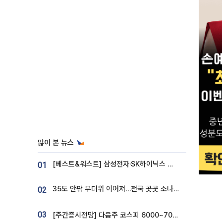
많이 본 뉴스
[베스트&워스트] 삼성전자·SK하이닉스 밀린 한 주…상상인증권은 85% 급등
01
35도 안팎 무더위 이어져…전국 곳곳 소나기 [오늘 날씨]
02
03
[주간증시전망] 다음주 코스피 6000~7000⋯“外人 수급은 정책이 변수”