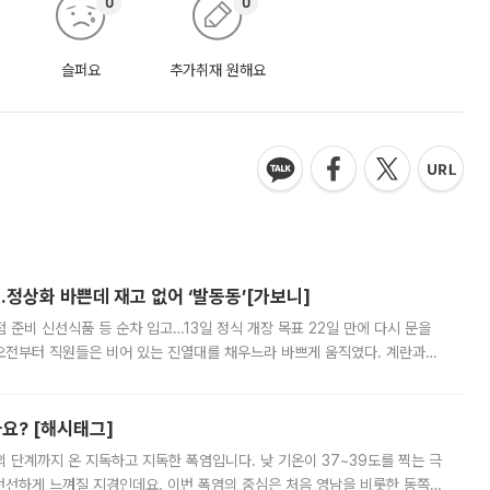
0
0
슬퍼요
추가취재 원해요
…정상화 바쁜데 재고 없어 ‘발동동’[가보니]
준비 신선식품 등 순차 입고…13일 정식 개장 목표 22일 만에 다시 문을
오전부터 직원들은 비어 있는 진열대를 채우느라 바쁘게 움직였다. 계란과
리를 잡기 시작했지만, 매장 곳곳엔 여전히 텅 빈 매대가 먼저 눈에 들어왔
까요? [해시태그]
’의 단계까지 온 지독하고 지독한 폭염입니다. 낮 기온이 37~39도를 찍는 극
 선선하게 느껴질 지경인데요. 이번 폭염의 중심은 처음 영남을 비롯한 동쪽