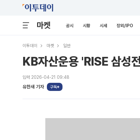
마켓
공시
시황
시세
장외/IPO
이투데이
마켓
일반
KB자산운용 'RISE 삼성
입력 2026-04-21 09:48
유한새 기자
구독