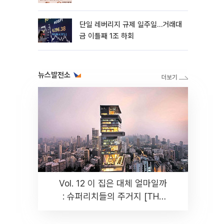
까지 튼튼”
단일 레버리지 규제 일주일…거래대
금 이틀째 1조 하회
뉴스발전소
Vol. 12 이 집은 대체 얼마일까
: 슈퍼리치들의 주거지 [THE
RARE]