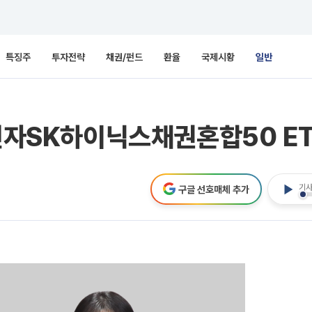
특징주
투자전략
채권/펀드
환율
국제시황
일반
전자SK하이닉스채권혼합50 ETF
기사
구글 선호매체 추가