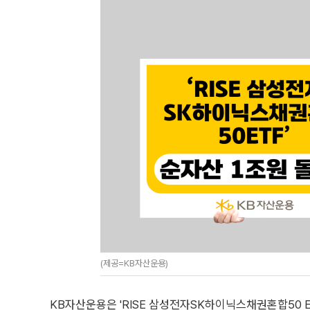
(제공=KB자산운용)
KB자산운용은 'RISE 삼성전자SK하이닉스채권혼합50 E