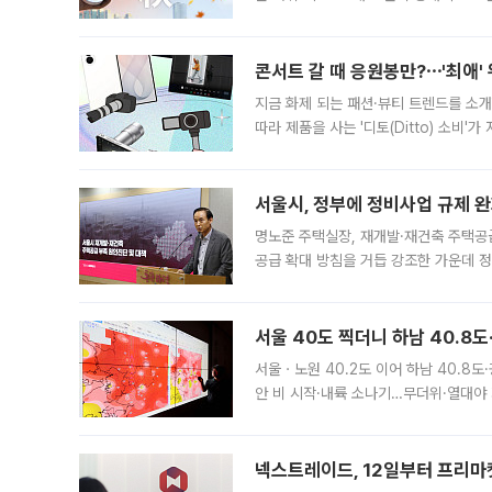
지역에 있었습니다. 7월 말에는 서풍과
콘서트 갈 때 응원봉만?⋯'최애'
지금 화제 되는 패션·뷰티 트렌드를 소개
따라 제품을 사는 '디토(Ditto) 소비
어디일까요? 아이돌 콘서트 시작을 기다
서울시, 정부에 정비사업 규제 완화
명노준 주택실장, 재개발·재건축 주택공
공급 확대 방침을 거듭 강조한 가운데 정
면 반박하고 나섰다. 명노준 서울시 주택
서울 40도 찍더니 하남 40.8도
서울ㆍ노원 40.2도 이어 하남 40.8도
안 비 시작·내륙 소나기…무더위·열대야 
에서도 40도를 웃도는 기온이 관측됐다
의 극심한
넥스트레이드, 12일부터 프리마