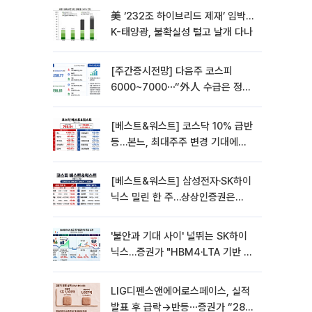
美 ‘232조 하이브리드 제재’ 임박…
K-태양광, 불확실성 털고 날개 다나
[주간증시전망] 다음주 코스피
6000~7000⋯“外人 수급은 정책
이 변수”
[베스트&워스트] 코스닥 10% 급반
등…본느, 최대주주 변경 기대에
270% 폭등
[베스트&워스트] 삼성전자·SK하이
닉스 밀린 한 주…상상인증권은
85% 급등
'불안과 기대 사이' 널뛰는 SK하이
닉스…증권가 "HBM4·LTA 기반 펀
터멘털 견고"
LIG디펜스앤에어로스페이스, 실적
발표 후 급락→반등⋯증권가 “28년