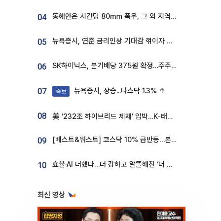
동해안은 시간당 80㎜ 폭우, 그 외 지역은 폭염…‘극과 극 날씨’
04
뉴욕증시, 연준 금리인상 기대감 꺾이자 상승...S&P500 사상 최고치 [종합]
05
SK하이닉스, 분기배당 375원 확정…주주환원책 9월로 앞당겨 발표
06
뉴욕증시, 상승...나스닥 1.3% ↑
07
속보
08
美 ‘232조 하이브리드 제재’ 임박…K-태양광, 불확실성 털고 날개 다나
[베스트&워스트] 코스닥 10% 급반등…본느, 최대주주 변경 기대에 270% 폭등
09
효율·AI 더했다…더 강하고 알뜰해진 ‘더 뉴 그랜저 하이브리드’ [ET의 모빌리티]
10
최신 영상