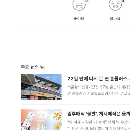
0
0
좋아요
화나요
주요 뉴스
22일 만에 다시 문 연 홈플러스
서울월드컵경기장점 67명 출근해 재개점 
연 홈플러스 서울월드컵경기장점. 7일 
우유, 과일 같은 신선식품이 차근차근 자
입추매직 '불발', 처서매직은 올
“와 이제 시원한 거 같아” 단체 ‘뇌손상
한 더위 속 30도대 초반이 상대적으로