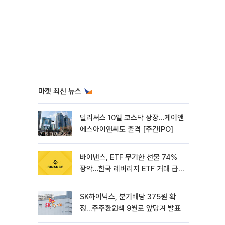
마켓 최신 뉴스
딜리셔스 10일 코스닥 상장…케이앤
에스아이앤씨도 출격 [주간IPO]
바이낸스, ETF 무기한 선물 74%
장악…한국 레버리지 ETF 거래 급
증 [e가상자산]
SK하이닉스, 분기배당 375원 확
정…주주환원책 9월로 앞당겨 발표