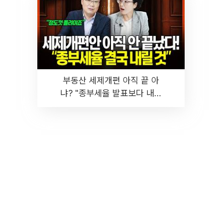
부동산 세제개편 아직 끝 아
냐? "종부세율 발표보다 내릴
것" 장기거주·양도세 전망 I 집
땅지성 I 김인만, 진미윤