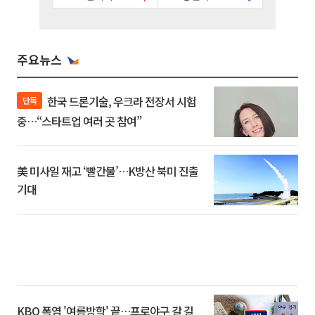
주요뉴스
한국 드론기술, 우크라 전장서 시험
단독
중…“스타트업 여러 곳 참여”
美 미사일 재고 ‘빨간불’…K방산 북미 진출
기대
KBO 폭염 '여름방학' 끝…프로야구 갈 길