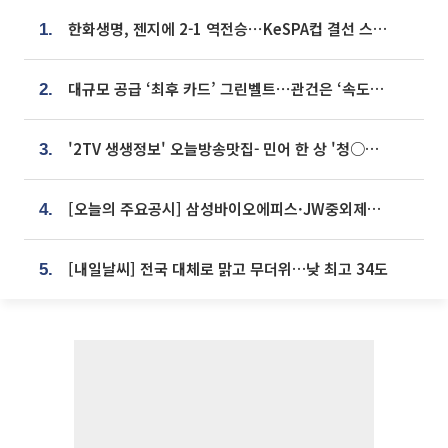
한화생명, 젠지에 2-1 역전승⋯KeSPA컵 결선 스테이지 2 직행
1.
대규모 공급 ‘최후 카드’ 그린벨트⋯관건은 ‘속도’ [주택공급 승부수의 조건]
2.
'2TV 생생정보' 오늘방송맛집- 민어 한 상 '청○○○' vs 전복 한 상 '명○'
3.
[오늘의 주요공시] 삼성바이오에피스·JW중외제약·한미반도체·SK바이오사이언스 등
4.
[내일날씨] 전국 대체로 맑고 무더위…낮 최고 34도
5.