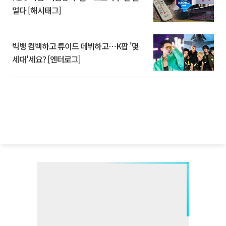
멀다 [해시태그]
빅뱅 컴백하고 튜이드 데뷔하고⋯K팝 '몇
세대'세요? [엔터로그]