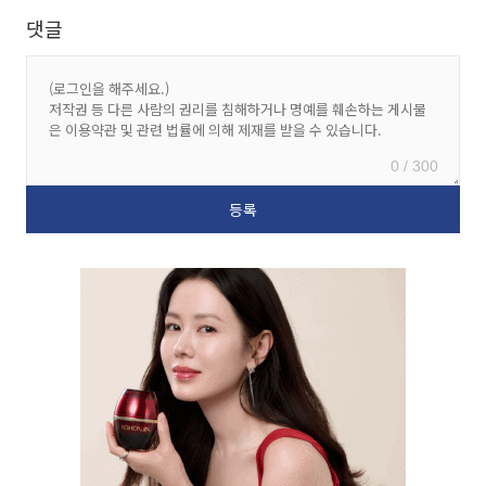
댓글
0 / 300