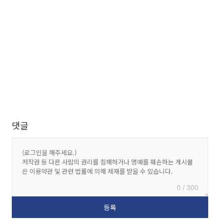
댓글
0 / 300