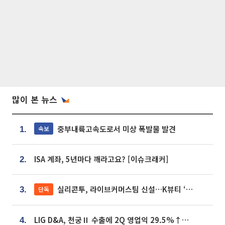
많이 본 뉴스
중부내륙고속도로서 미상 폭발물 발견
속보
1.
ISA 계좌, 5년마다 깨라고요? [이슈크래커]
2.
실리콘투, 라이브커머스팀 신설…K뷰티 ‘글로벌 판매망’ 확대[K뷰티 라방戰]
단독
3.
LIG D&A, 천궁Ⅱ 수출에 2Q 영업익 29.5%↑…수주잔고 24.6조 [종합]
4.