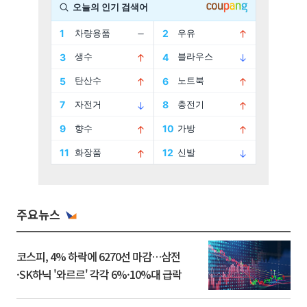
주요뉴스
코스피, 4% 하락에 6270선 마감…삼전
·SK하닉 '와르르' 각각 6%·10%대 급락