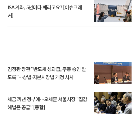
ISA 계좌, 5년마다 깨라고요? [이슈크래
커]
김정관 장관 “반도체 성과급, 주총 승인 받
도록”…상법·자본시장법 개정 시사
세금 꺼낸 정부에…오세훈 서울시장 “집값
해법은 공급” [종합]