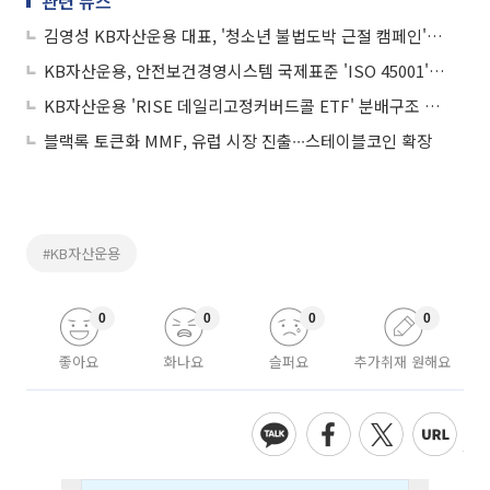
관련 뉴스
김영성 KB자산운용 대표, '청소년 불법도박 근절 캠페인' 동참
KB자산운용, 안전보건경영시스템 국제표준 'ISO 45001' 인증 획득
KB자산운용 'RISE 데일리고정커버드콜 ETF' 분배구조 변경
블랙록 토큰화 MMF, 유럽 시장 진출∙∙∙스테이블코인 확장
#KB자산운용
0
0
0
0
좋아요
화나요
슬퍼요
추가취재 원해요