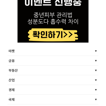
마켓
금융
부동산
산업
경제
국제