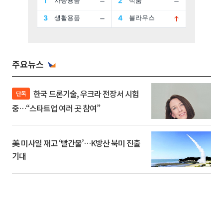
주요뉴스
한국 드론기술, 우크라 전장서 시험
단독
중…“스타트업 여러 곳 참여”
美 미사일 재고 ‘빨간불’…K방산 북미 진출
기대