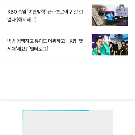
KBO 폭염 '여름방학' 끝…프로야구 갈 길
멀다 [해시태그]
빅뱅 컴백하고 튜이드 데뷔하고⋯K팝 '몇
세대'세요? [엔터로그]