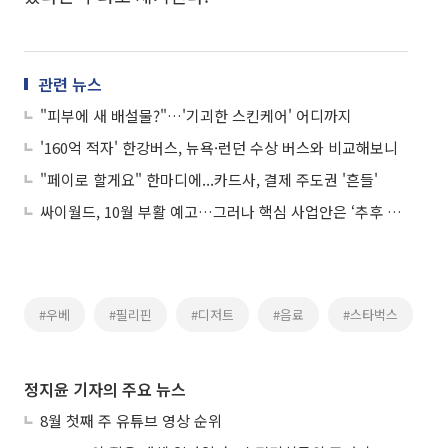
관련 뉴스
"피부에 새 배설물?"…'기괴한 스킨케어' 어디까지
'160억 적자' 한강버스, 뉴욕·런던 수상 버스와 비교해보니
"페이로 할게요" 한마디에...카드사, 결제 주도권 '흔들'
싸이월드, 10월 부활 예고…그러나 핵심 사업안은 ‘추후 공개’
#우베
#필리핀
#디저트
#음료
#스타벅스
정지윤 기자의 주요 뉴스
8월 첫째 주 유튜브 영상 순위