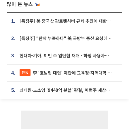
많이 본 뉴스
[특징주] 美 중국산 광트랜시버 규제 추진에 대한광통신 등 광통신株 강세
1.
[특징주] “탄약 부족하다“ 美 국방부 증산 요청에⋯국내 방산주 급등세
2.
현대차·기아, 이번 주 임단협 재개…하청 사용자성 재심도 ‘변수’
3.
李 ‘호남형 대입’ 제안에 교육청·지역대학 서·논술형 입시 연계 '착수'
단독
4.
최태원·노소영 '9440억 분할' 판결, 이번주 재상고 여부 주목
5.