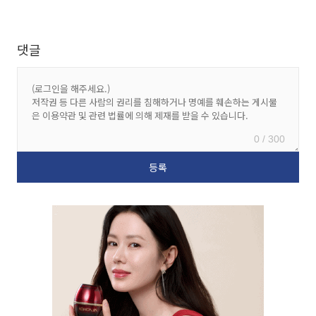
댓글
0 / 300