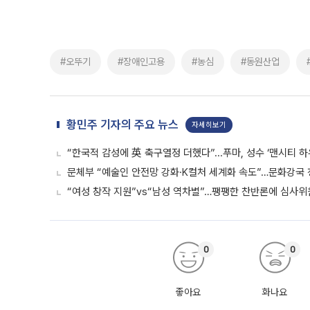
#오뚜기
#장애인고용
#농심
#동원산업
황민주 기자의 주요 뉴스
자세히보기
“한국적 감성에 英 축구열정 더했다”...푸마, 성수 ‘맨시티 하
문체부 “예술인 안전망 강화·K컬처 세계화 속도”…문화강국
“여성 창작 지원”vs“남성 역차별”…팽팽한 찬반론에 심사
0
0
좋아요
화나요