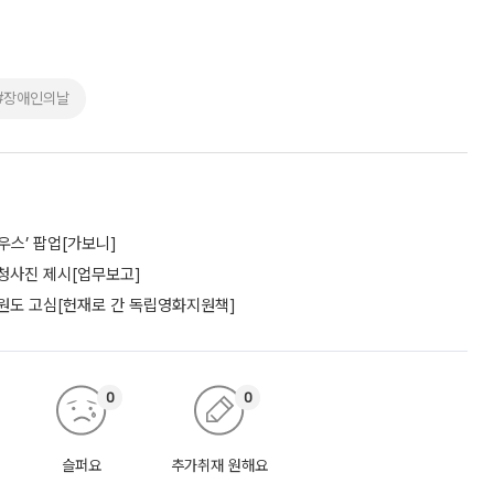
#장애인의날
우스’ 팝업[가보니]
 청사진 제시[업무보고]
위원도 고심[헌재로 간 독립영화지원책]
0
0
슬퍼요
추가취재 원해요