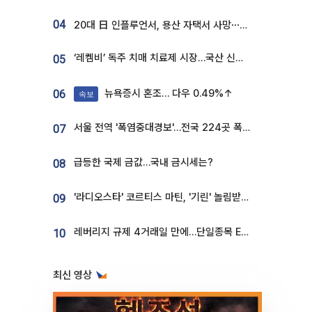
04
20대 日 인플루언서, 용산 자택서 사망⋯SNS 라방 중 숨져
‘레켐비’ 독주 치매 치료제 시장…국산 신약 등장하나
05
뉴욕증시 혼조… 다우 0.49%↑
06
속보
서울 전역 '폭염중대경보'…전국 224곳 폭염특보
07
급등한 국제 금값…국내 금시세는?
08
'라디오스타' 코르티스 마틴, '기린' 놀림받던 190.5cm…"명품쇼 빛낸 모델핏"
09
레버리지 규제 4거래일 만에…단일종목 ETF 거래대금 '13분의 1' 급감
10
최신 영상