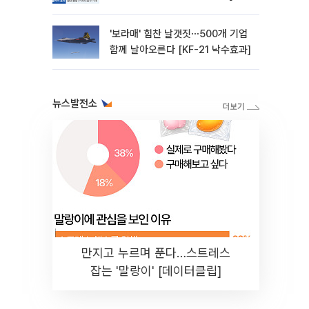
21 낙수효과]
'보라매' 힘찬 날갯짓⋯500개 기업
함께 날아오른다 [KF-21 낙수효과]
뉴스발전소
만지고 누르며 푼다…스트레스
잡는 '말랑이' [데이터클립]