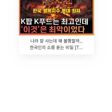
나라 잘 사는데 왜 불행할까...
한국인의 소름 돋는 비밀 [T같
은F]