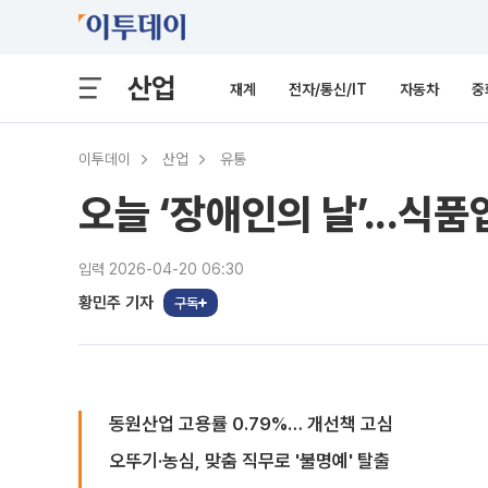
산업
재계
전자/통신/IT
자동차
중
이투데이
산업
유통
오늘 ‘장애인의 날’...식
입력 2026-04-20 06:30
황민주 기자
구독
동원산업 고용률 0.79%… 개선책 고심
오뚜기·농심, 맞춤 직무로 '불명예' 탈출