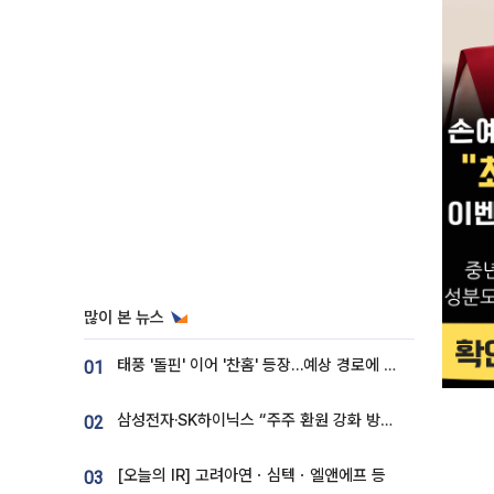
많이 본 뉴스
태풍 '돌핀' 이어 '찬홈' 등장…예상 경로에 한국 '한숨'
01
삼성전자·SK하이닉스 “주주 환원 강화 방안 마련”
02
[오늘의 IR] 고려아연ㆍ심텍ㆍ엘앤에프 등
03