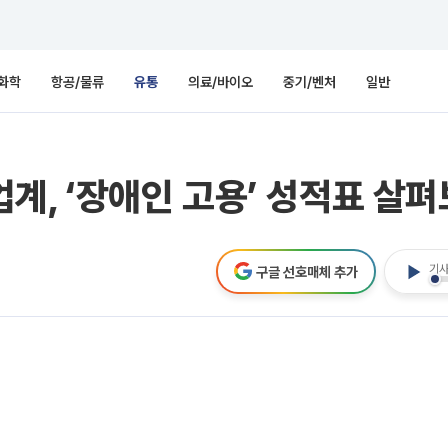
화학
항공/물류
유통
의료/바이오
중기/벤처
일반
품업계, ‘장애인 고용’ 성적표 살
기사
구글 선호매체 추가