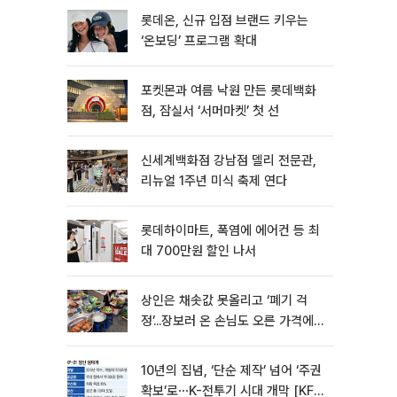
롯데온, 신규 입점 브랜드 키우는
‘온보딩’ 프로그램 확대
포켓몬과 여름 낙원 만든 롯데백화
점, 잠실서 ‘서머마켓’ 첫 선
신세계백화점 강남점 델리 전문관,
리뉴얼 1주년 미식 축제 연다
롯데하이마트, 폭염에 에어컨 등 최
대 700만원 할인 나서
상인은 채솟값 못올리고 ‘폐기 걱
정’...장보러 온 손님도 오른 가격에
한숨[뉴노멀 된 히트플레이션]
10년의 집념, ‘단순 제작’ 넘어 ‘주권
확보’로⋯K-전투기 시대 개막 [KF-