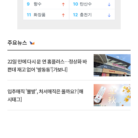
주요뉴스
22일 만에 다시 문 연 홈플러스…정상화 바
쁜데 재고 없어 ‘발동동’[가보니]
입추매직 '불발', 처서매직은 올까요? [해
시태그]