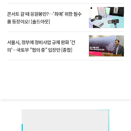
콘서트 갈 때 응원봉만?⋯'최애' 위한 필수
품 등장이오! [솔드아웃]
서울시, 정부에 정비사업 규제 완화 '건
의'⋯국토부 "협의 중" 입장만 [종합]