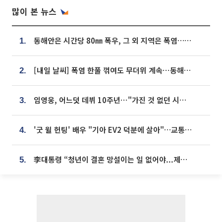
많이 본 뉴스
동해안은 시간당 80㎜ 폭우, 그 외 지역은 폭염…‘극과 극 날씨’
1.
[내일 날씨] 폭염 한풀 꺾여도 무더위 계속⋯동해안 이틀 연속 비
2.
임영웅, 어느덧 데뷔 10주년⋯"가진 것 없던 시절, 내 앞엔 20명의 팬뿐"
3.
'굿 윌 헌팅' 배우 "기아 EV2 덕분에 살아"…교통사고 후 안전성 극찬
4.
李대통령 “청년이 결혼 망설이는 일 없어야...제도상 불이익 조사”
5.