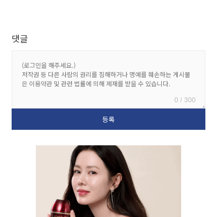
댓글
0 / 300