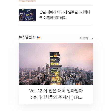
까지 튼튼”
단일 레버리지 규제 일주일…거래대
금 이틀째 1조 하회
뉴스발전소
Vol. 12 이 집은 대체 얼마일까
: 슈퍼리치들의 주거지 [THE
RARE]