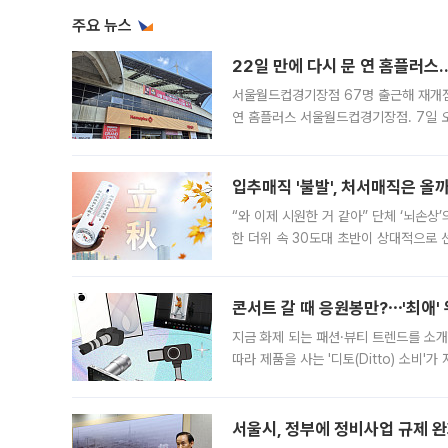
주요 뉴스
22일 만에 다시 문 연 홈플러스
서울월드컵경기장점 67명 출근해 재개점 
연 홈플러스 서울월드컵경기장점. 7일 
우유, 과일 같은 신선식품이 차근차근 자
입추매직 '불발', 처서매직은 올
“와 이제 시원한 거 같아” 단체 ‘뇌손상
한 더위 속 30도대 초반이 상대적으로
지역에 있었습니다. 7월 말에는 서풍과
콘서트 갈 때 응원봉만?⋯'최애'
지금 화제 되는 패션·뷰티 트렌드를 소개
따라 제품을 사는 '디토(Ditto) 소비
어디일까요? 아이돌 콘서트 시작을 기다
서울시, 정부에 정비사업 규제 완화