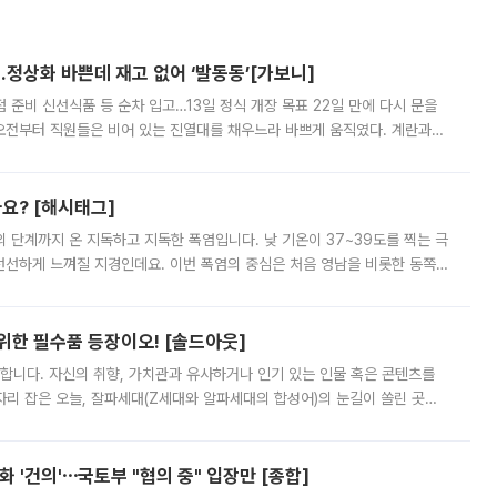
…정상화 바쁜데 재고 없어 ‘발동동’[가보니]
준비 신선식품 등 순차 입고…13일 정식 개장 목표 22일 만에 다시 문을
오전부터 직원들은 비어 있는 진열대를 채우느라 바쁘게 움직였다. 계란과
리를 잡기 시작했지만, 매장 곳곳엔 여전히 텅 빈 매대가 먼저 눈에 들어왔
까요? [해시태그]
’의 단계까지 온 지독하고 지독한 폭염입니다. 낮 기온이 37~39도를 찍는 극
 선선하게 느껴질 지경인데요. 이번 폭염의 중심은 처음 영남을 비롯한 동쪽
 북서풍이 산맥을 넘어 영남 쪽으로 내려오면서 뜨겁고 건조해졌는데요.
 위한 필수품 등장이오! [솔드아웃]
합니다. 자신의 취향, 가치관과 유사하거나 인기 있는 인물 혹은 콘텐츠를
'가 자리 잡은 오늘, 잘파세대(Z세대와 알파세대의 합성어)의 눈길이 쏠린 곳은
리는 공연장. 응원봉만큼이나 눈에 띄는 게 있습니다. 공연이 시작되기
 '건의'⋯국토부 "협의 중" 입장만 [종합]