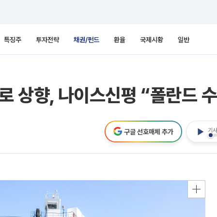
특징주
투자전략
채권/펀드
환율
국제시황
일반
로 상향, 나이스신평 “폴란드 수
기사
구글 선호매체 추가