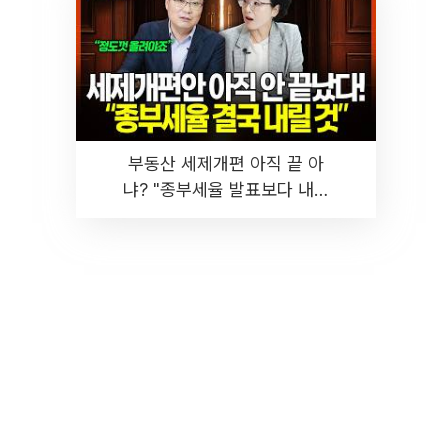
부동산 세제개편 아직 끝 아
냐? "종부세율 발표보다 내릴
것" 장기거주·양도세 전망 I 집
땅지성 I 김인만, 진미윤