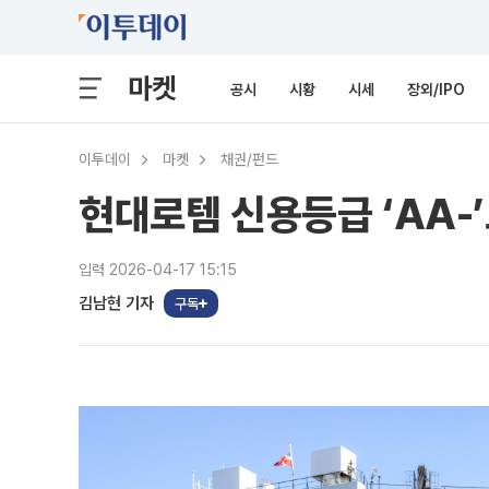
마켓
공시
시황
시세
장외/IPO
이투데이
마켓
채권/펀드
현대로템 신용등급 ‘AA-’
입력 2026-04-17 15:15
김남현 기자
구독