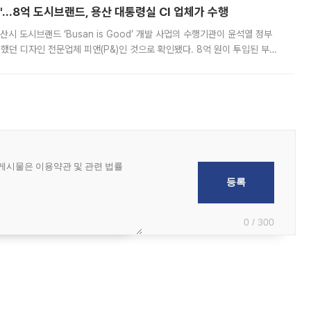
od'…8억 도시브랜드, 용산 대통령실 CI 업체가 수행
시 도시브랜드 ‘Busan is Good’ 개발 사업의 수행기관이 윤석열 정부
여했던 디자인 전문업체 피앤(P&)인 것으로 확인됐다. 8억 원이 투입된 부산
 부족과 디자인 정체성 논란에 휩싸였던 만큼, 사업 선정 과정과 결과물에
0 / 300