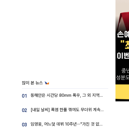
많이 본 뉴스
동해안은 시간당 80㎜ 폭우, 그 외 지역은 폭염…‘극과 극 날씨’
01
[내일 날씨] 폭염 한풀 꺾여도 무더위 계속⋯동해안 이틀 연속 비
02
임영웅, 어느덧 데뷔 10주년⋯"가진 것 없던 시절, 내 앞엔 20명의 팬뿐"
03