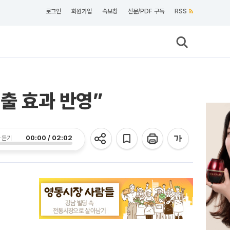
로그인
회원가입
속보창
신문/PDF 구독
RSS
출 효과 반영”
00:00 / 02:02
 듣기