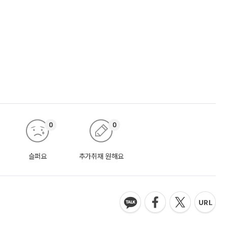
0
0
슬퍼요
추가취재 원해요