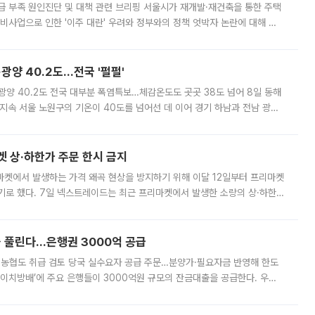
급 부족 원인진단 및 대책 관련 브리핑 서울시가 재개발·재건축을 통한 주택
비사업으로 인한 '이주 대란' 우려와 정부와의 정책 엇박자 논란에 대해 정
실장은 2031년까지 31만 가구 착공 목표에 차질이 없다는 입장이나,
·광양 40.2도…전국 '펄펄'
·광양 40.2도 전국 대부분 폭염특보…체감온도도 곳곳 38도 넘어 8일 동해
지속 서울 노원구의 기온이 40도를 넘어선 데 이어 경기 하남과 전남 광양
. 전국 대부분 지역에 폭염특보가 내려진 가운데 곳곳에서 39~40도 안팎
켓 상·하한가 주문 한시 금지
마켓에서 발생하는 가격 왜곡 현상을 방지하기 위해 이달 12일부터 프리마켓
기로 했다. 7일 넥스트레이드는 최근 프리마켓에서 발생한 소량의 상·하한
, 주문 오류로 인한 가격 급등락을 최소화하기 위한 비상 대응방안을 발표
 풀린다…은행권 3000억 공급
리·농협도 취급 검토 당국 실수요자 공급 주문…분양가·필요자금 반영해 한도
에이치방배’에 주요 은행들이 3000억원 규모의 잔금대출을 공급한다. 우리
하고 있어 향후 공급 규모가 늘어날 전망이다. 7일 금융권에 따르면 KB국