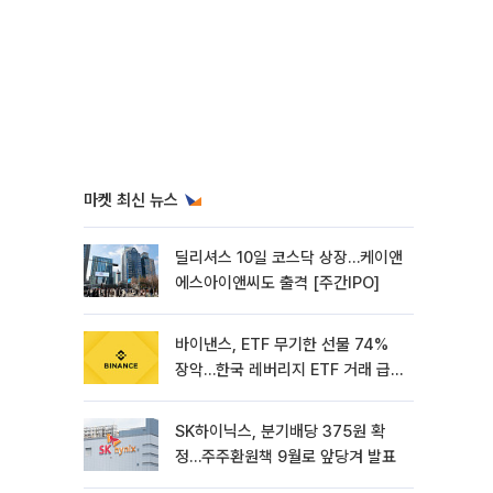
마켓 최신 뉴스
딜리셔스 10일 코스닥 상장…케이앤
에스아이앤씨도 출격 [주간IPO]
바이낸스, ETF 무기한 선물 74%
장악…한국 레버리지 ETF 거래 급
증 [e가상자산]
SK하이닉스, 분기배당 375원 확
정…주주환원책 9월로 앞당겨 발표