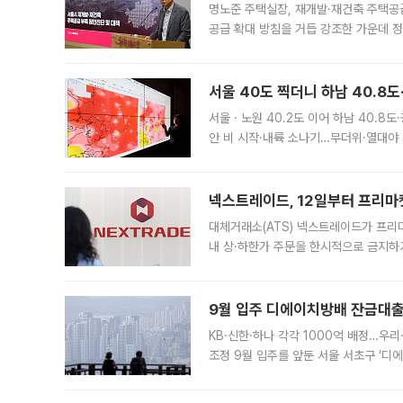
명노준 주택실장, 재개발·재건축 주택공
공급 확대 방침을 거듭 강조한 가운데 정
면 반박하고 나섰다. 명노준 서울시 주택
서울 40도 찍더니 하남 40.8도
서울ㆍ노원 40.2도 이어 하남 40.8도
안 비 시작·내륙 소나기…무더위·열대야 
에서도 40도를 웃도는 기온이 관측됐다
의 극심한
넥스트레이드, 12일부터 프리마
대체거래소(ATS) 넥스트레이드가 프리
내 상·하한가 주문을 한시적으로 금지하
가 체결 사례와 관련해 설명자료를 내고
9월 입주 디에이치방배 잔금대출
KB·신한·하나 각각 1000억 배정…우
조정 9월 입주를 앞둔 서울 서초구 ‘디
은행과 NH농협은행도 대출 취급을 검토
민은행