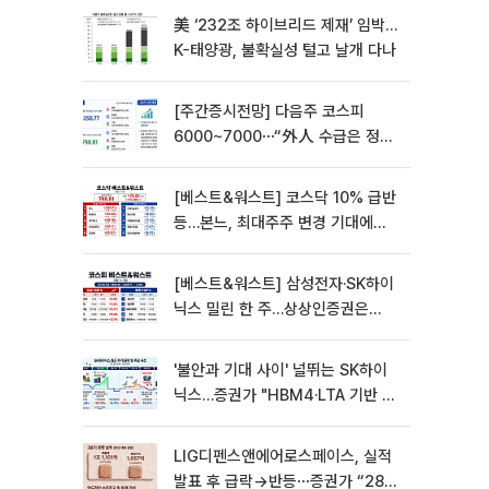
美 ‘232조 하이브리드 제재’ 임박…
K-태양광, 불확실성 털고 날개 다나
[주간증시전망] 다음주 코스피
6000~7000⋯“外人 수급은 정책
이 변수”
[베스트&워스트] 코스닥 10% 급반
등…본느, 최대주주 변경 기대에
270% 폭등
[베스트&워스트] 삼성전자·SK하이
닉스 밀린 한 주…상상인증권은
85% 급등
'불안과 기대 사이' 널뛰는 SK하이
닉스…증권가 "HBM4·LTA 기반 펀
터멘털 견고"
LIG디펜스앤에어로스페이스, 실적
발표 후 급락→반등⋯증권가 “28년