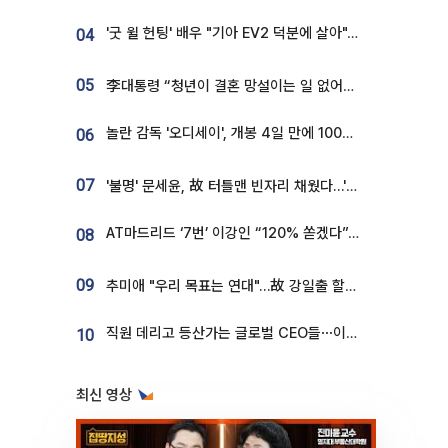
'굿 윌 헌팅' 배우 "기아 EV2 덕분에 살아"…교통사고 후 안전성 극찬
04
05
李대통령 “청년이 결혼 망설이는 일 없어야...제도상 불이익 조사”
놀란 감독 '오디세이', 개봉 4일 만에 100만 돌파⋯'왕사남' 보다 빠르다
06
07
'불명' 문세윤, 故 터틀맨 빈자리 채웠다…'거북이' 눈물의 최종 우승
AT마드리드 ‘7번’ 이강인 “120% 쏟겠다”⋯시메오네 감독 “필요한 선수”
08
09
추미애 "우리 목표는 연대"…故 강일출 할머니 흉상 제막
직원 데리고 등산가는 글로벌 CEO들⋯이유 있었네
10
최신 영상