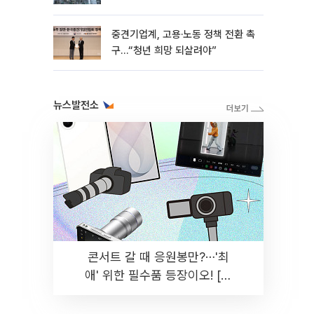
흑자 유지
중견기업계, 고용·노동 정책 전환 촉
구…“청년 희망 되살려야”
뉴스발전소
콘서트 갈 때 응원봉만?⋯'최
애' 위한 필수품 등장이오! [솔
드아웃]