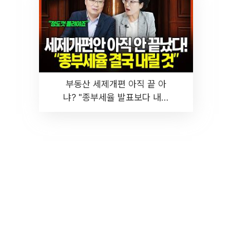
부동산 세제개편 아직 끝 아
냐? "종부세율 발표보다 내릴
것" 장기거주·양도세 전망 I 집
땅지성 I 김인만, 진미윤