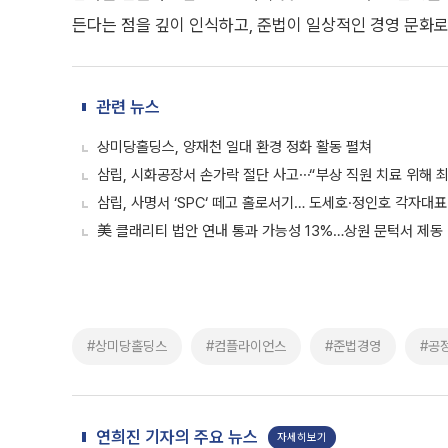
든다는 점을 깊이 인식하고, 준법이 일상적인 경영 문화로
관련 뉴스
상미당홀딩스, 양재천 일대 환경 정화 활동 펼쳐
삼립, 시화공장서 손가락 절단 사고⋯“부상 직원 치료 위해 
삼립, 사명서 ‘SPC‘ 떼고 홀로서기… 도세호·정인호 각자대표
美 클래리티 법안 연내 통과 가능성 13%…상원 문턱서 제동
#상미당홀딩스
#컴플라이언스
#준법경영
#공
연희진 기자의 주요 뉴스
자세히보기