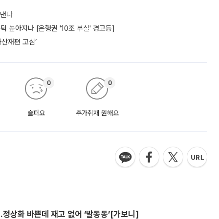
도낸다
턱 높아지나 [은행권 '10조 부실' 경고등]
자산재편 고심’
0
0
슬퍼요
추가취재 원해요
…정상화 바쁜데 재고 없어 ‘발동동’[가보니]