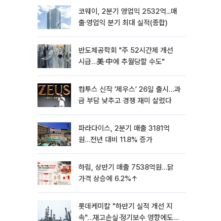
코웨이, 2분기 영업익 2532억...매
출·영업익 분기 최대 실적(종합)
반도체공학회 "주 52시간제 개선
시급…美·中에 추월당할 수도"
컴투스 신작 ‘제우스’ 26일 출시…과
금 부담 낮추고 경쟁 재미 살렸다
파라다이스, 2분기 매출 3181억
원…전년 대비 11.8% 증가
하림, 상반기 매출 7538억원…닭
가격 상승에 6.2%↑
롯데케미칼 "하반기 실적 개선 지
속"…재고손실·정기보수 영향에도