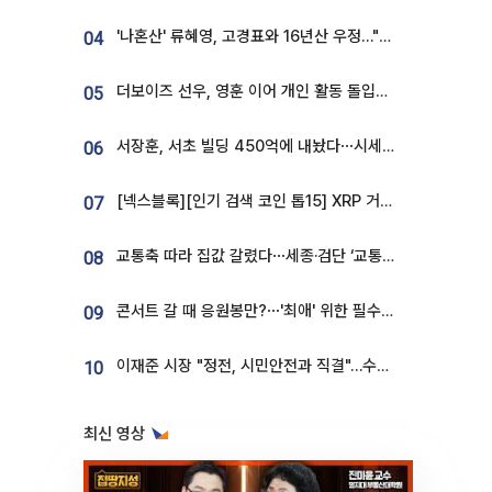
'나혼산' 류혜영, 고경표와 16년산 우정…"자취방서 부모님과 마주쳐"
04
더보이즈 선우, 영훈 이어 개인 활동 돌입⋯앳에어리어와 전속계약
05
서장훈, 서초 빌딩 450억에 내놨다⋯시세차익은
06
[넥스블록][인기 검색 코인 톱15] XRP 거래량 14억달러…ETHGas 급등·Bless 급락…고변동 알트 부각
07
교통축 따라 집값 갈렸다⋯세종·검단 ‘교통 프리미엄’ 뚜렷
08
콘서트 갈 때 응원봉만?⋯'최애' 위한 필수품 등장이오! [솔드아웃]
09
이재준 시장 "정전, 시민안전과 직결"…수원시 비상대응체계 가동
10
최신 영상