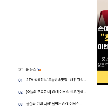
많이 본 뉴스
'2TV 생생정보' 오늘방송맛집- 배우 강성진 단골! 쌀국수ㆍ푸팟퐁 커리 맛집 '블○○○'
01
[오늘의 주요공시] SK하이닉스·HLB·진에어·포스코홀딩스·네이버·대우건설 등
02
'불안과 기대 사이' 널뛰는 SK하이닉스…증권가 "HBM4·LTA 기반 펀터멘털 견고"
03