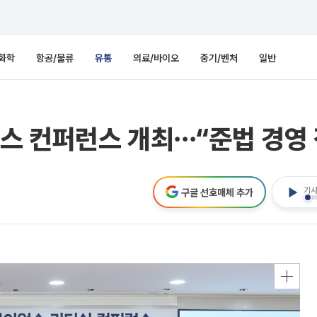
화학
항공/물류
유통
의료/바이오
중기/벤처
일반
스 컨퍼런스 개최⋯“준법 경영 
기사
구글 선호매체 추가