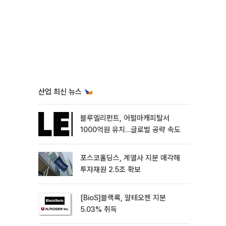
산업 최신 뉴스
블루엘리펀트, 어펄마캐피탈서
1000억원 유치…글로벌 공략 속도
포스코홀딩스, 계열사 지분 매각해
투자재원 2.5조 확보
[BioS]블랙록, 알테오젠 지분
5.03% 취득