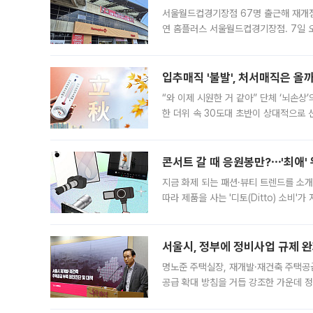
서울월드컵경기장점 67명 출근해 재개점 
연 홈플러스 서울월드컵경기장점. 7일 
우유, 과일 같은 신선식품이 차근차근 자
입추매직 '불발', 처서매직은 올
“와 이제 시원한 거 같아” 단체 ‘뇌손상
한 더위 속 30도대 초반이 상대적으로
지역에 있었습니다. 7월 말에는 서풍과
콘서트 갈 때 응원봉만?⋯'최애'
지금 화제 되는 패션·뷰티 트렌드를 소개
따라 제품을 사는 '디토(Ditto) 소비
어디일까요? 아이돌 콘서트 시작을 기다
서울시, 정부에 정비사업 규제 완화
명노준 주택실장, 재개발·재건축 주택공
공급 확대 방침을 거듭 강조한 가운데 정
면 반박하고 나섰다. 명노준 서울시 주택