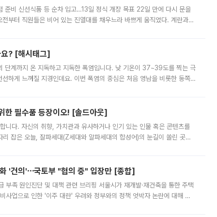
준비 신선식품 등 순차 입고…13일 정식 개장 목표 22일 만에 다시 문을
오전부터 직원들은 비어 있는 진열대를 채우느라 바쁘게 움직였다. 계란과
리를 잡기 시작했지만, 매장 곳곳엔 여전히 텅 빈 매대가 먼저 눈에 들어왔
까요? [해시태그]
’의 단계까지 온 지독하고 지독한 폭염입니다. 낮 기온이 37~39도를 찍는 극
 선선하게 느껴질 지경인데요. 이번 폭염의 중심은 처음 영남을 비롯한 동쪽
 북서풍이 산맥을 넘어 영남 쪽으로 내려오면서 뜨겁고 건조해졌는데요.
 위한 필수품 등장이오! [솔드아웃]
합니다. 자신의 취향, 가치관과 유사하거나 인기 있는 인물 혹은 콘텐츠를
'가 자리 잡은 오늘, 잘파세대(Z세대와 알파세대의 합성어)의 눈길이 쏠린 곳은
리는 공연장. 응원봉만큼이나 눈에 띄는 게 있습니다. 공연이 시작되기
 '건의'⋯국토부 "협의 중" 입장만 [종합]
급 부족 원인진단 및 대책 관련 브리핑 서울시가 재개발·재건축을 통한 주택
비사업으로 인한 '이주 대란' 우려와 정부와의 정책 엇박자 논란에 대해 정
실장은 2031년까지 31만 가구 착공 목표에 차질이 없다는 입장이나,