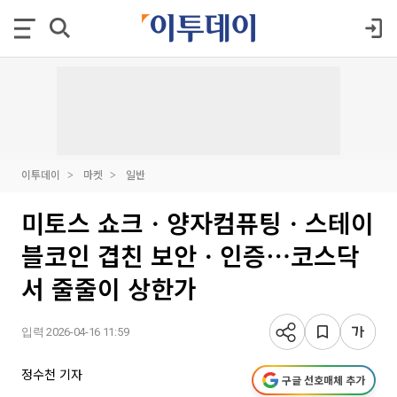
이투데이
마켓
일반
미토스 쇼크ㆍ양자컴퓨팅ㆍ스테이
블코인 겹친 보안ㆍ인증⋯코스닥
서 줄줄이 상한가
입력 2026-04-16 11:59
정수천 기자
구글 선호매체 추가