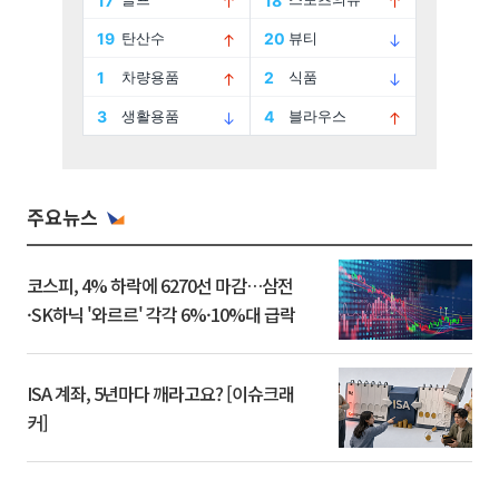
주요뉴스
코스피, 4% 하락에 6270선 마감…삼전
·SK하닉 '와르르' 각각 6%·10%대 급락
ISA 계좌, 5년마다 깨라고요? [이슈크래
커]