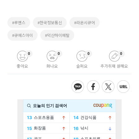
#루멘스
#한국정보통신
#라온시큐어
#큐에스아이
#덕산하이메탈
0
0
0
0
좋아요
화나요
슬퍼요
추가취재 원해요