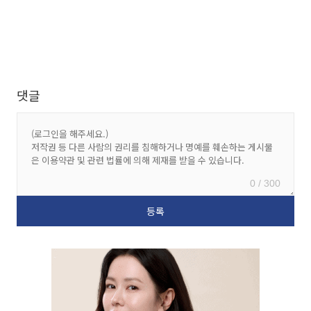
댓글
0 / 300