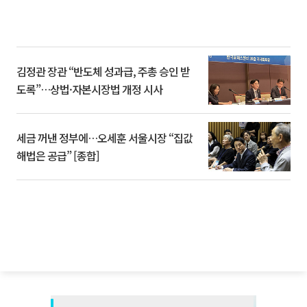
김정관 장관 “반도체 성과급, 주총 승인 받
도록”…상법·자본시장법 개정 시사
세금 꺼낸 정부에…오세훈 서울시장 “집값
해법은 공급” [종합]