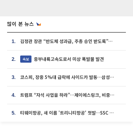
많이 본 뉴스
김정관 장관 “반도체 성과급, 주총 승인 받도록”…상법·자본시장법 개정 시사
1.
중부내륙고속도로서 미상 폭발물 발견
속보
2.
코스피, 장중 5%대 급락에 사이드카 발동…삼성·SK 동반 폭락
3.
트럼프 “자석 사업을 하라”…제이에스링크, 비중국 영구자석 공급망 구축 속도
4.
티웨이항공, 새 이름 '트리니티항공' 첫발…SSC 전략 본격화
5.