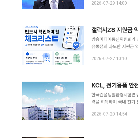
2026-07-29 14:00
롯데호텔 서울에서 산업통
갤럭시Z8 지원금 
방송미디어통신위원회가 삼
유통점의 과도한 지원금 약속 과장광
될 ‘갤럭시Z8 시리즈’에
2026-07-27 10:10
점 및 판매점 등의 과도한
KCL, 전기용품 
한국건설생활환경시험연구원(
격을 획득하며 국내 전기·
으로 가동한다. 인증 절차 간소화와 맞춤형 지원을 통해 기업들의 규제 부담이 크게 줄어들 전망이
2026-07-20 14:54
다. KCL은 20일 인