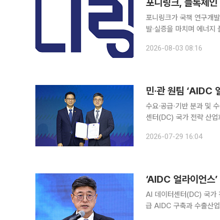
포니링크, 블록체인
포니링크가 국책 연구개발
발·실증을 마치며 에너지 플랫폼 사업 확대에 
지기술평가원 지원을 받은
2026-08-03 08:16
'TESS(Total Energy
수요·공급·기반 분과 및 수출
센터(DC) 국가 전략 산업
민간 공동의장 체제이며 초대 민
2026-07-29 16:04
울에서 진행된 ‘AIDC 
‘AIDC 얼라이언스
AI 데이터센터(DC) 국가
급 AIDC 구축과 수출산업
계적으로 운영되며 정재헌 SK텔레콤