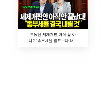
부동산 세제개편 아직 끝 아
냐? "종부세율 발표보다 내릴
것" 장기거주·양도세 전망 I 집
땅지성 I 김인만, 진미윤