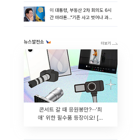
이 대통령, 부동산 2차 회의도 6시
간 마라톤…"기존 사고 벗어나 과감
히 실천"
뉴스발전소
콘서트 갈 때 응원봉만?⋯'최
애' 위한 필수품 등장이오! [솔
드아웃]