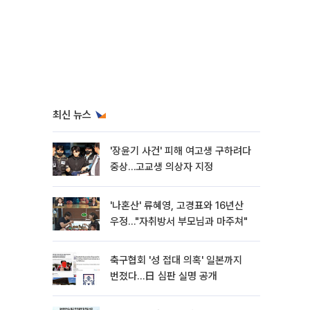
최신 뉴스
'장윤기 사건' 피해 여고생 구하려다
중상…고교생 의상자 지정
'나혼산' 류혜영, 고경표와 16년산
우정…"자취방서 부모님과 마주쳐"
축구협회 '성 접대 의혹' 일본까지
번졌다…日 심판 실명 공개