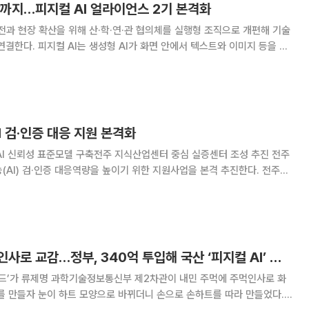
방까지…피지컬 AI 얼라이언스 2기 본격화
발전과 현장 확산을 위해 산·학·연·관 협의체를 실행형 조직으로 개편해 기술
서 텍스트와 이미지 등을 생
계에서 인지·판단·행동하는 AI 기술을 의미한다. 제조, 자율주행, 조선,
에서 생산성과 효율성을 높
I 검·인증 대응 지원 본격화
AI 신뢰성 표준모델 구축전주 지식산업센터 중심 실증센터 조성 추진 전주
AI) 검·인증 대응역량을 높이기 위한 지원사업을 본격 추진한다. 전주시
 ‘2026년 인공지능 신뢰성 혁신 인증사업’ 착수보고회를 열고 사업 추
진계획을 논의했다고 11일 밝혔다. 이 사업은 전주정보문화산
손하트 만들고 주먹인사로 교감…정부, 340억 투입해 국산 ‘피지컬 AI’ 모델 만든다
이드’가 류제명 과학기술정보통신부 제2차관이 내민 주먹에 주먹인사로 화
를 만들자 눈이 하트 모양으로 바뀌더니 손으로 손하트를 따라 만들었다.