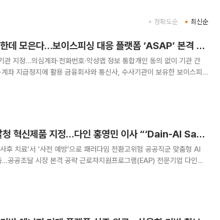
정확도순
최신순
금융·통신·수사정보 한데 모은다…보이스피싱 대응 플랫폼 ‘ASAP’ 본격 가동
관 지정…의심계좌·전화번호·악성앱 정보 통합개인 동의 없이 기관 간
융회사와 통신사, 수사기관이 보유한 보이스피
 공동 활용하는 체계가 본격 가동된다. 당국은 의심계좌와 전화번호, 악
를 결합해 범죄 전화번호 차단과 계좌 지급정지 등 피해
EAP 업계 최초 조달청 혁신제품 지정…다인 홍영민 이사 “‘Dain-AI Safety’, 공공 심리안전의 새 기준 될 것”
‘사후 치료’서 ‘사전 예방’으로 패러다임 전환고위험 공공직군 맞춤형 AI
 공략 근로자지원프로그램(EAP) 전문기업 다인의
형 AI 멘탈케어 플랫폼 ‘Dain-AI Safety v1.0’이 EAP 분야 최초로
다. 임직원이 직접