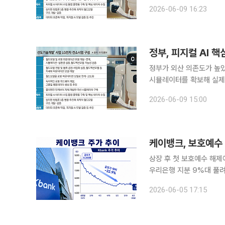
옆에 서 있던 로보티즈의 ‘
2026-06-09 16:23
손과 유사한 5개의 손가
정부, 피지컬 AI 
정부가 외산 의존도가 높았
시뮬레이터를 확보해 실제 
하겠다는 목표다. 이를 위해 2년간 340
2026-06-09 15:00
원은 9일 서울 마곡 LG
케이뱅크, 보호예수
상장 후 첫 보호예수 해제
우리은행 지분 9%대 풀려…잠재 매물 부담 지속 케
큰 타격을 받지 않았다. 
2026-06-05 17:15
모 매도 유인이 크지 않았