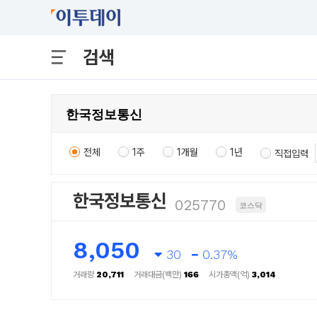
검색
전체
1주
1개월
1년
직접입력
한국정보통신
025770
코스닥
8,050
30
0.37%
거래량
20,711
거래대금(백만)
166
시가총액(억)
3,014