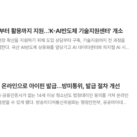
해 과학기술정보통신부 고시에 따라 운영
부터 활용까지 지원…'K-AI반도체 기술지원센터' 개소
현장 확산을 지원하기 위해 도입 상담부터 구축, 기술지원까지 전 과정을
한다. 국산 AI반도체 상용화를 앞당기고 AI 데이터센터와 피지컬 AI 시장
보통신진흥협회
도체 기술지원센터' 개소식을 개최했다고 밝혔다
도 온라인으로 아이핀 발급…방미통위, 발급 절차 개선
·금융인증서가 없는 14세 이상 청소년도 법정대리인 동의를 거쳐 온라인
송미디어통신위원회는 행정안전부, 공공마이데이
국정보통신진흥협회(KAIT), 아이핀 발급기관 등과 협력해 30일부터 14
로 온라인 아이핀 발급 서비스를 시행한다고