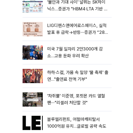
'불안과 기대 사이' 널뛰는 SK하이
닉스…증권가 "HBM4·LTA 기반 펀
터멘털 견고"
LIG디펜스앤에어로스페이스, 실적
발표 후 급락→반등⋯증권가 “28년
까지 튼튼”
미국 7월 일자리 2만3000개 감
소…고용 둔화 우려 확산
하하·스컬, 가뭄 속 밀양 '물 축제' 출
연…"출연료 전액 기부"
'차쥐뿔' 이준영, 포켓몬 카드 열혈
팬⋯"리셀러 처단할 것"
블루엘리펀트, 어펄마캐피탈서
1000억원 유치…글로벌 공략 속도