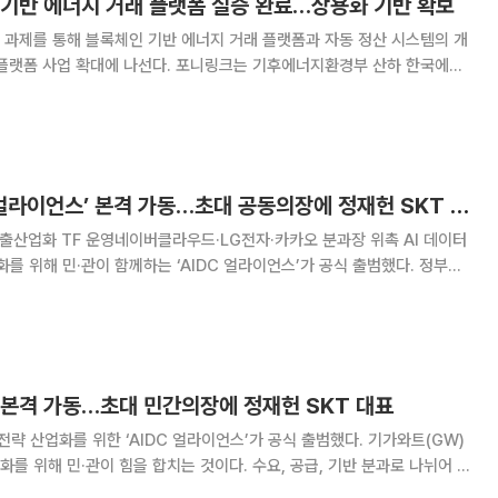
 기반 에너지 거래 플랫폼 실증 완료…상용화 기반 확보
 과제를 통해 블록체인 기반 에너지 거래 플랫폼과 자동 정산 시스템의 개
나선다. 포니링크는 기후에너지환경부 산하 한국에너
 국책 연구개발 과제에서 블록체인 기반 에너지 거래 플랫폼
 Service System)'와 자동 정산·청구
민·관 원팀 ‘AIDC 얼라이언스’ 본격 가동…초대 공동의장에 정재헌 SKT 대표
산업화 TF 운영네이버클라우드·LG전자·카카오 분과장 위촉 AI 데이터
화를 위해 민·관이 함께하는 ‘AIDC 얼라이언스’가 공식 출범했다. 정부와
간의장으로 정재헌 SK텔레콤 대표가 위촉됐다. 29일 롯데호텔 서
얼라이언스’ 출범식에서 배경훈
’ 본격 가동…초대 민간의장에 정재헌 SKT 대표
 전략 산업화를 위한 ‘AIDC 얼라이언스’가 공식 출범했다. 기가와트(GW)
화를 위해 민·관이 힘을 합치는 것이다. 수요, 공급, 기반 분과로 나뉘어 체
 대표가 초대 민간의장을 맡는다. 과학기술정보통신부는 29일