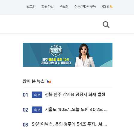
로그인
회원가입
속보창
신문/PDF 구독
RSS
많이 본 뉴스
전북 완주 삼례읍 공장서 화재 발생
01
속보
서울도 '40도'…오늘 노원 40.2도 기록
02
속보
SK하이닉스, 용인·청주에 54조 투자…AI 메모리 생산기지 키운다
03