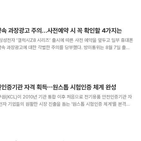
상부, 금융위원회, 국토교통부
약속 과장광고 주의…사전예약 시 꼭 확인할 4가지는
성전자 ‘갤럭시Z8 시리즈’ 출시에 따른 사전 예약을 앞두고 일부 휴대폰
고에 대한 각별한 주의를 당부했다. 방미통위는 8월 7일 출시
 앞서 28일부터 8월 3일까지 사전 예약이 진행됨에 따라 일부 휴대폰 대리
 지원금과 경품 제공 등에 대한 과장광
안전인증기관 자격 획득⋯원스톱 시험인증 체계 완성
KCL)이 2010년 기관 통합 이후 처음으로 전기용품 안전인증기관 자
전자 기업들의 원활한 시장 진출을 돕는 '원스톱 시험인증 체계'를 본격적
천 호구포사업장에서 '전기용품 안전인증기관