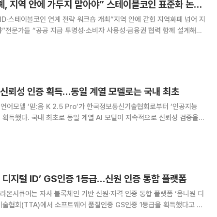
[넥스블록]“지역화폐, 지역 안에 가두지 말아야” 스테이블코인 표준화 논의 본격화
·DID·스테이블코인 연계 전략 워크숍 개최“지역 안에 갇힌 지역화폐 넘어 지
”전문가들 “공공 지급 투명성·소비자 사용성·금융권 협력 함께 설계해
테이블코인을 연계한 지역 디지털자산 전략을 논의했다. 디지털
 AI 신뢰성 인증 획득…동일 계열 모델로는 국내 최초
언어모델 ‘믿:음 K 2.5 Pro’가 한국정보통신기술협회로부터 ‘인공지능
’을 획득했다. 국내 최초로 동일 계열 AI 모델이 지속적으로 신뢰성 검증을
CAT
 디지털 ID’ GS인증 1등급…신원 인증 통합 플랫폼
업 라온시큐어는 자사 블록체인 기반 신원·자격 인증 통합 플랫폼 ‘옴니원 디
기술협회(TTA)에서 소프트웨어 품질인증 GS인증 1등급을 획득했다고 7
라온시큐어는 디지털 자격증명 생태계를 넓히겠다는 방침이다. GS인증은