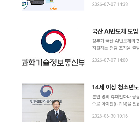
2026-07-07 14:38
소프트웨어 진흥법에 근거
국산 AI반도체 도입
정부가 국산 AI반도체의 
지원하는 전담 조직을 출범
확대에 대응하기 위한 조치다. 과학기술정보통신부는 7일 서울 강남구 한국정
2026-07-07 14:00
(KAIT)에서 'K-AI반
14세 이상 청소년
본인 명의 휴대전화나 공동
으로 아이핀(i-PIN)을 발급받을 수 있게 됐다. 방
터서비스 확대 사업단, 한
2026-06-30 10:16
세 이상 청소년을 대상으