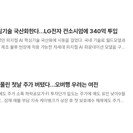
AI 워커’는 택배 박스와 봉지를 구분해 다른 압력으로 집어 올렸다. 사람
락을 유연하게 움직여 다양한 형태의 물건을
핵심기술 국산화한다…LG전자 컨소시엄에 340억 투입
던 피지컬 AI 핵심기술 국산화에 시동을 걸었다. 국내 기술로 월드모델과
제조·물류 현장에 적용 가능한 차세대 피지컬 AI 파운데이션 모델을 구현
억원을 투입한다. 과학기술정보통신부와 정보통신기획평가
사이언스파크에서 ‘피지컬 AI 선도기술개발
 풀린 첫날 주가 버텼다…오버행 우려는 여전
에도 주가 소폭 하락공모가·FI 투자단가 밑도는 주가에 매도 유인 낮아9월
이뱅크가 상장 후 첫 보호예수 해제에도 주가에
주가가 공모가와 주요 재무적투자자(FI)의 투자단가를 모두 밑돌면서 대규
던 것으로 풀이된다. 다만 추가 보호예