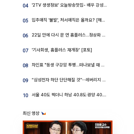
'2TV 생생정보' 오늘방송맛집- 배우 강성진 단골! 쌀국수ㆍ푸팟퐁 커리 맛집 '블○○○'
04
입추매직 '불발', 처서매직은 올까요? [해시태그]
05
22일 만에 다시 문 연 홈플러스…정상화 바쁜데 재고 없어 ‘발동동’[가보니]
06
'기사회생, 홈플러스 재개장' [포토]
07
차인표 "동생 구강암 투병…떠나보낼 때 가장 힘들었다”
08
“삼성전자 하단 단단해질 것”⋯레버리지 규제에 쏠림 완화 [찐코노미]
09
서울 40도 찍더니 하남 40.8도·광양 40.2도…전국 '펄펄'
10
최신 영상