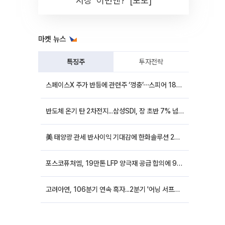
시장 '이번엔?' [포토]
마켓 뉴스
특징주
투자전략
스페이스X 주가 반등에 관련주 ‘껑충’⋯스피어 18%ㆍ에이치브이엠 12%↑
반도체 온기 탄 2차전지...삼성SDI, 장 초반 7% 넘게 껑충
美 태양광 관세 반사이익 기대감에 한화솔루션 20%대·OCI홀딩스 14%대 급등
포스코퓨처엠, 19만톤 LFP 양극재 공급 합의에 9%대 강세
고려아연, 106분기 연속 흑자...2분기 '어닝 서프라이즈'에 장 초반 12%대 강세