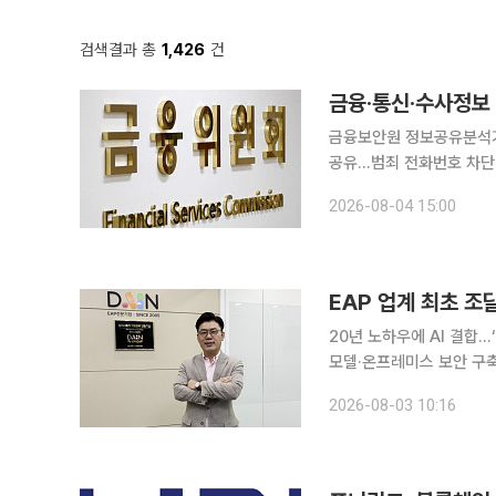
검색결과 총
1,426
건
금융보안원 정보공유분석기
공유…범죄 전화번호 차단·계좌 지급정지에 활용 금
싱 의심정보를 한곳에 모아
2026-08-04 15:00
성 애플리케이션(앱) 정보
20년 노하우에 AI 결합…
모델·온프레미스 보안 구축…공공조달 시장 본격
재난ㆍ안전 현장 공공직군 맞춤
2026-08-03 10:16
조달청 혁신제품에 지정됐