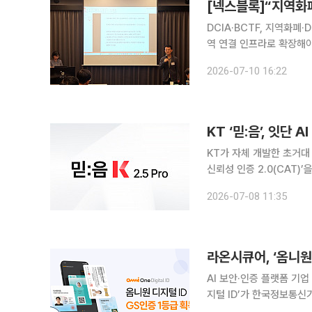
DCIA·BCTF, 지역화폐
역 연결 인프라로 확장해야
야” 디지털융합산업협회(DCIA)와 블록체인융합기술포럼(BCTF)이 지역화폐와 블록체인 DID, 스
2026-07-10 16:22
KT ‘믿:음’, 잇단
KT가 자체 개발한 초거대 
신뢰성 인증 2.0(CAT)
통과한 사례다. 8일 KT는 앞서 개발된 ‘믿:음 K 2.0 Base’에 이어 믿음 K 2.5 Pro 모델까지 CAT
2026-07-08 11:35
인증을 받았다고 밝혔다. 
라온시큐어, ‘옴니원
AI 보안·인증 플랫폼 기
지털 ID’가 한국정보통신
일 밝혔다. 이를 발판으로 