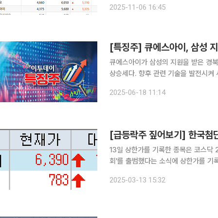
2025-11-06 16:45
없다. 이날 한성크린텍은 전 거래일보
큐에스아이가 삼성의 지원을 받은 경북
상승세다. 향후 관련 기술을 발전시켜 
18일 오전 11시 12분 현재 큐에스아이는
2025-06-18 11:14
날 경북대학교 전자공학부 김대현 교수
13일 상한가를 기록한 종목은 코스닥 2개 종목이었다. 한국첨단소재
회'를 출범했다는 소식에 상한가를 기록했다. 정부가 전날 양자전략위원회를 출범하며
양자경제선도국으로 도약하겠다는 계획을
2025-03-13 15:32
에서 아이온큐(16.68%)와 리게티 컴퓨