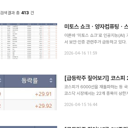
검색결과 총
413
건
이른바 ‘미토스 쇼크’로 인공지능(AI
서 보안·인증 관련주가 급등하고 있다.
하고 있다. 16일 코스닥 시장에선 오전에만 SGA솔루션즈, 덕산하이메탈, 드림시큐리티, 라닉스, 라
2026-04-16 11:59
온시큐어, 루멘스, 소프트캠프, 알엔티
코스피가 6000선을 재돌파하는 등 국
코스닥 시장에서는 22개 종목이 상한
블코인 관련 종목으로 매수세가 쏠렸고, 광통신·
2026-04-15 16:44