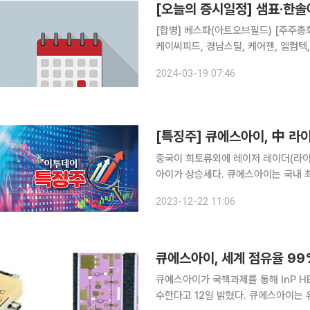
[오늘의 증시일정] 샘표·한
[합병] 베스파(아트오브필드) [주주총회] 교보13호스팩, 교보15호스팩, 교보12호스팩, 큐에스아이,
케이씨피드, 경남스틸, 케어젠, 엘컴텍,
학, 롯데리츠, 고려아연, 교보14호스팩 [감사보고서제출기한] CJ제일제당, EDGC,GH신소재,HL
2024-03-19 07:46
바이오스텝,HLB제약,KC그린홀딩스, 
중국이 희토류외에 레이저 레이더(라이
아이가 상승세다. 큐에스아이는 국내 최초 자율주행차용 라이다 센서를 개발한 이후 올 들어서는 라
이다 광원 국산화 국책과제 개발 업체로 선정돼 개발 중이다. 2
2023-12-22 11:06
는 전일대비 570원(6.18%) 상승한 
큐에스아이가 국책과제를 통해 InP H
수한다고 12일 밝혔다. 큐에스아이는 유럽연합과 산업통상자원부가 주관하는 국제공동기술개발 사