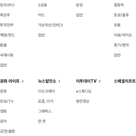
장외/IPO
2금융
분양
중화학
특징주
카드
일반
항공/물류
투자전략
가상자산/핀테크
유통
채권/펀드
일반
의료/바이오
환율
중기/벤처
국제시황
일반
일반
문화·라이프
뉴스발전소
이투데이TV
스페셜리포트
관광
이슈크래커
e스튜디오
방송/TV
요즘, 이거
랭킹영상
영화
그래픽스
음악
한 컷
공연/출판