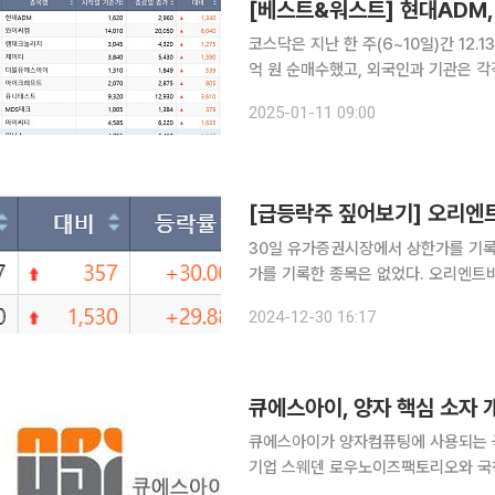
코스닥은 지난 한 주(6~10일)간 12.13
억 원 순매수했고, 외국인과 기관은 각각 4258억 
르면 한 주간 코스닥 시장에서 가장 많
2025-01-11 09:00
2960원에 마감했다. 관계사인 씨앤팜
[급등락주 짚어보기] 오리엔트
30일 유가증권시장에서 상한가를 기록
가를 기록한 종목은 없었다. 오리엔트바이오는 30.00% 오른 1547원에 마감했다. 이날 공조수사
본부가 윤석열 대통령에 대해 체포영장
2024-12-30 16:17
리엔트바이오 주가가 상승한 것으로 풀
큐에스아이, 양자 핵심 소자 
큐에스아이가 양자컴퓨팅에 사용되는 극
기업 스웨덴 로우노이즈팩토리오와 국
중이다. 큐에스아이는 이미 개발 단계부터 양자컴퓨터 업체와 관련 기술 개발 정부 관련 기관과 접