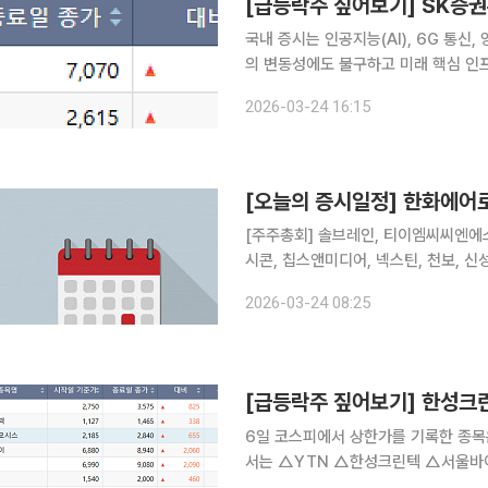
국내 증시는 인공지능(AI), 6G 통
의 변동성에도 불구하고 미래 핵심 인
이어졌다. 24일 코스피 시장에서 상한가를 기록한 종목은 SK증권우, 광전자다. SK증권우는 전 거
2026-03-24 16:15
래일 대비 29.96% 오른 7,070원을
[오늘의 증시일정] 한화에어
[주주총회] 솔브레인, 티이엠씨씨엔에스,
시콘, 칩스앤미디어, 넥스틴, 천보, 
치시티, 동아엘텍, 전진바이오팜, 대성
2026-03-24 08:25
키이스트, 에스디생명공학, 에스씨엠생
[급등락주 짚어보기] 한성크린
6일 코스피에서 상한가를 기록한 종목은 없었다
서는 △YTN △한성크린텍 △서울
△케이쓰리아이 △에이비프로바이오 등