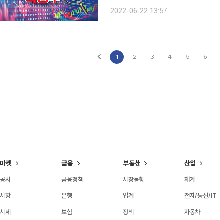
3900원에 거래 중이다. 이날 뉴시스 등은 김 교수팀은 반도체 제조 중견기업인 큐에스아이, 한국나
2022-06-22 13:57
노기술원 연구진과의 공동 연구로 차
1
2
3
4
5
6
마켓
금융
부동산
산업
공시
금융정책
시장동향
재계
시황
은행
업계
전자/통신/IT
시세
보험
정책
자동차