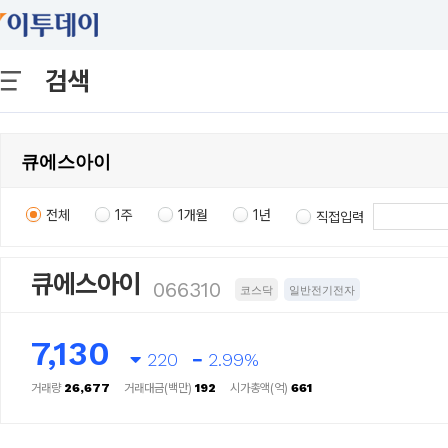
검색
전체
1주
1개월
1년
직접입력
큐에스아이
066310
코스닥
일반전기전자
7,130
220
2.99%
거래량
26,677
거래대금(백만)
192
시가총액(억)
661