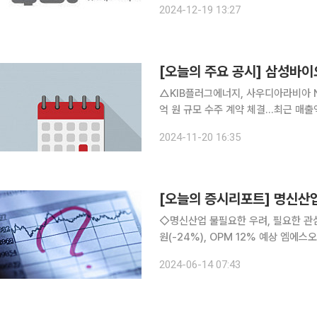
2024-12-19 13:27
촉하는 것으로 확인됐다. 일부 고객사
[오늘의 주요 공시] 삼성바
△KIB플러그에너지, 사우디아라비아 NOV
억 원 규모 수주 계약 체결…최근 매출액 대비 6.04% △와이엠티, 
약 체결 △조선내화, 전남 광양에서 임시주주총회 다음 달 5일 오전 9시 개최 △엠오티, 동양피스
2024-11-20 16:35
[오늘의 증시리포트] 명신산업
◇명신산업 불필요한 우려, 필요한 관심 2Q
원(-24%), OPM 12% 예상 엠에
증권 ◇비씨엔씨 비씨엔씨 이미 시작된 업황 턴어라운드와 지속되는 제품 포트폴리오 확장 방향은
2024-06-14 07:43
위, 기울기는 하반기 실적을 통해 확인