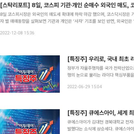
[스탁리포트] 8일, 코스피 기관·개인 순매수 외국인 매도,
8일 코스피시장은 외국인의 매도세 확대에 하락 마감 했으며, 코스닥시장은 기관의 매도세
자 별 매매동향을 살펴보면 기관과 개인은 ‘사자’ 기조를 보인 반면, 외국인은 ‘팔자’에 힘을 실었다. 기관은 2
원을 각각 순매수했으며 외국인은 4742억 원을 순매도했다. 한편, 코스닥시
2022-12-08 15:36
정부가 자율주행차를 국가 전략산업으로 육성
행의 눈으로 불리는 라이다 핵심부품을 국내 최초로 
우리로는 전일대비 130원(8.84%) 상승한 1600원
2022-06-29 15:04
장관은 서울 프레스센터에서 열린 관훈
[특징주] 큐에스아이, 세계 
큐에스아이가 김대현 경북대학교 전자공
발했다는 소식에 상승세다. 큐에스아이는 22일 오후 1시 57분 현재 전날보다 4.12% 오른 1만