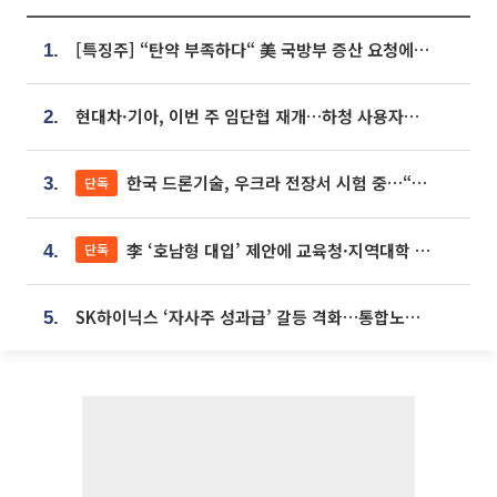
[특징주] “탄약 부족하다“ 美 국방부 증산 요청에⋯국내 방산주 급등세
1.
현대차·기아, 이번 주 임단협 재개…하청 사용자성 재심도 ‘변수’
2.
한국 드론기술, 우크라 전장서 시험 중…“스타트업 여러 곳 참여”
단독
3.
李 ‘호남형 대입’ 제안에 교육청·지역대학 서·논술형 입시 연계 '착수'
단독
4.
SK하이닉스 ‘자사주 성과급’ 갈등 격화…통합노조 출범 움직임
5.