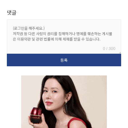
댓글
0 / 300