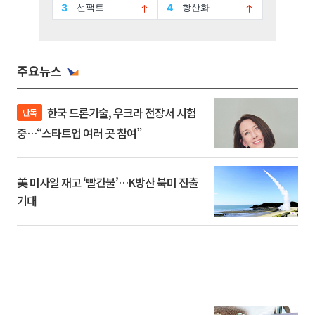
주요뉴스
한국 드론기술, 우크라 전장서 시험
단독
중…“스타트업 여러 곳 참여”
美 미사일 재고 ‘빨간불’…K방산 북미 진출
기대