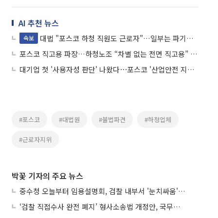
AI 추천 뉴스
대법 "포스코 하청 직원도 근로자"…일부는 파기환송
속보
포스코 직고용 파장…하청노조 “차별 없는 전면 직고용” 요구
대기업 첫 '사용자성 판단' 나왔다⋯포스코 '산업안전 지배력' 인정
#포스코
#대법원
#불법파견
#하청업체
#근로자지위
박꽃 기자의 주요 뉴스
중수청 오늘부터 임용설명회, 검찰 내부서 '눈치싸움' 기류변화도
‘검찰 직접수사 완전 폐지’ 형사소송법 개정안, 국무회의 통과