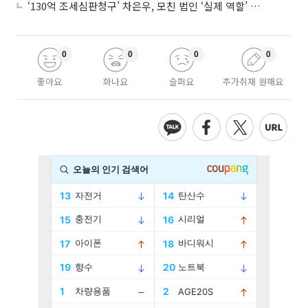
‘130억 조세심판청구’ 차은우, 모친 법인 ‘실제 역할’ 다툴 듯
0
0
0
0
좋아요
화나요
슬퍼요
추가취재 원해요