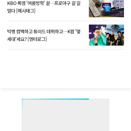
KBO 폭염 '여름방학' 끝…프로야구 갈 길
멀다 [해시태그]
빅뱅 컴백하고 튜이드 데뷔하고⋯K팝 '몇
세대'세요? [엔터로그]