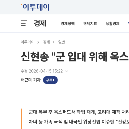
경제
경제정책
경제지표
생활경제
이투데이
경제
일반
신현송 "군 입대 위해 옥
수정 2026-04-15 15:22
배근미 기자
구독
군대 복무 후 옥스퍼드서 학업 재개, 고려대 제적 처
자녀 등 가족 국적 및 내국인 위장전입 이슈엔 "건강