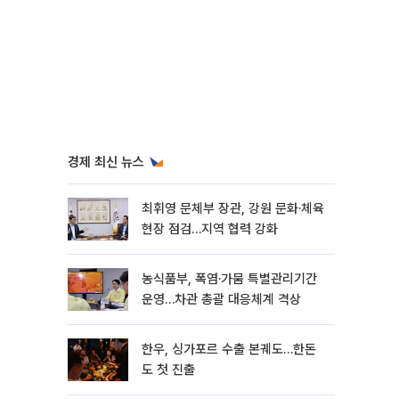
경제 최신 뉴스
최휘영 문체부 장관, 강원 문화·체육
현장 점검…지역 협력 강화
농식품부, 폭염·가뭄 특별관리기간
운영…차관 총괄 대응체계 격상
한우, 싱가포르 수출 본궤도…한돈
도 첫 진출