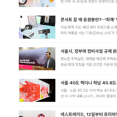
한 더위 속 30도대 초반이 상대적으로
지역에 있었습니다. 7월 말에는 서풍과
콘서트 갈 때 응원봉만?⋯'최애'
지금 화제 되는 패션·뷰티 트렌드를 소개
따라 제품을 사는 '디토(Ditto) 소비
어디일까요? 아이돌 콘서트 시작을 기다
서울시, 정부에 정비사업 규제 완화
명노준 주택실장, 재개발·재건축 주택공
공급 확대 방침을 거듭 강조한 가운데 정
면 반박하고 나섰다. 명노준 서울시 주택
서울 40도 찍더니 하남 40.8도
서울ㆍ노원 40.2도 이어 하남 40.8도
안 비 시작·내륙 소나기…무더위·열대야 
에서도 40도를 웃도는 기온이 관측됐다
의 극심한
넥스트레이드, 12일부터 프리마