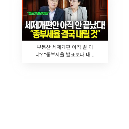
부동산 세제개편 아직 끝 아
냐? "종부세율 발표보다 내릴
것" 장기거주·양도세 전망 I 집
땅지성 I 김인만, 진미윤