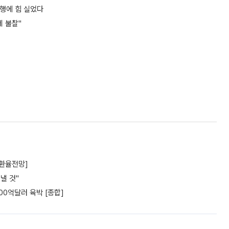
행에 힘 실었다
 불찰"
[환율전망]
낼 것"
00억달러 육박 [종합]