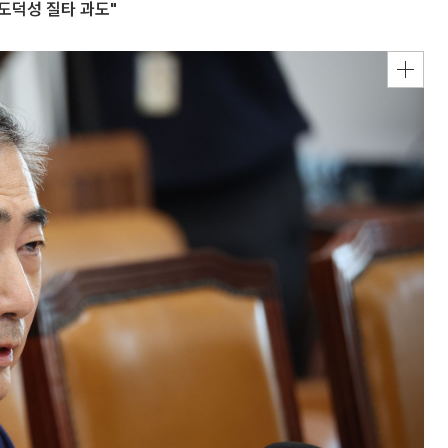
도덕성 질타 과도"