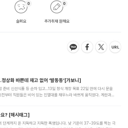
0
0
슬퍼요
추가취재 원해요
…정상화 바쁜데 재고 없어 ‘발동동’[가보니]
준비 신선식품 등 순차 입고…13일 정식 개장 목표 22일 만에 다시 문을
오전부터 직원들은 비어 있는 진열대를 채우느라 바쁘게 움직였다. 계란과
리를 잡기 시작했지만, 매장 곳곳엔 여전히 텅 빈 매대가 먼저 눈에 들어왔
까요? [해시태그]
’의 단계까지 온 지독하고 지독한 폭염입니다. 낮 기온이 37~39도를 찍는 극