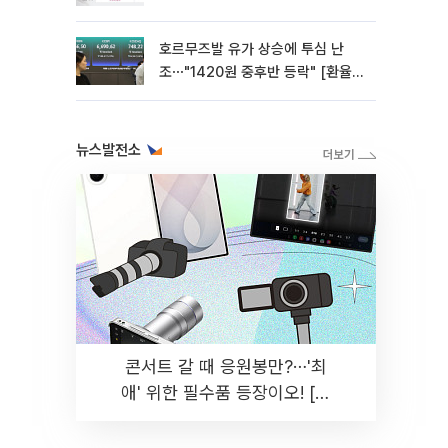
호르무즈발 유가 상승에 투심 난
조⋯"1420원 중후반 등락" [환율전
망]
뉴스발전소
콘서트 갈 때 응원봉만?⋯'최
애' 위한 필수품 등장이오! [솔
드아웃]