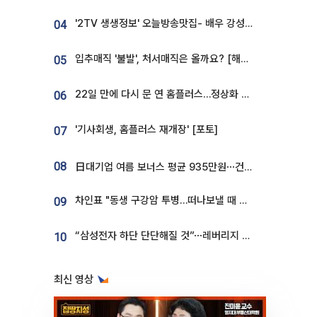
'2TV 생생정보' 오늘방송맛집- 배우 강성진 단골! 쌀국수ㆍ푸팟퐁 커리 맛집 '블○○○'
04
입추매직 '불발', 처서매직은 올까요? [해시태그]
05
22일 만에 다시 문 연 홈플러스…정상화 바쁜데 재고 없어 ‘발동동’[가보니]
06
'기사회생, 홈플러스 재개장' [포토]
07
08
日대기업 여름 보너스 평균 935만원⋯건설회사 1800만 넘어
차인표 "동생 구강암 투병…떠나보낼 때 가장 힘들었다”
09
“삼성전자 하단 단단해질 것”⋯레버리지 규제에 쏠림 완화 [찐코노미]
10
최신 영상