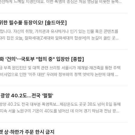
 선선하게 느껴질 지경인데요. 이번 폭염의 중심은 처음 영남을 비롯한 동쪽
 북서풍이 산맥을 넘어 영남 쪽으로 내려오면서 뜨겁고 건조해졌는데요.
 위한 필수품 등장이오! [솔드아웃]
합니다. 자신의 취향, 가치관과 유사하거나 인기 있는 인물 혹은 콘텐츠를
'가 자리 잡은 오늘, 잘파세대(Z세대와 알파세대의 합성어)의 눈길이 쏠린 곳은
리는 공연장. 응원봉만큼이나 눈에 띄는 게 있습니다. 공연이 시작되기
 '건의'⋯국토부 "협의 중" 입장만 [종합]
급 부족 원인진단 및 대책 관련 브리핑 서울시가 재개발·재건축을 통한 주택
비사업으로 인한 '이주 대란' 우려와 정부와의 정책 엇박자 논란에 대해 정
실장은 2031년까지 31만 가구 착공 목표에 차질이 없다는 입장이나,
·광양 40.2도…전국 '펄펄'
·광양 40.2도 전국 대부분 폭염특보…체감온도도 곳곳 38도 넘어 8일 동해
지속 서울 노원구의 기온이 40도를 넘어선 데 이어 경기 하남과 전남 광양
. 전국 대부분 지역에 폭염특보가 내려진 가운데 곳곳에서 39~40도 안팎
켓 상·하한가 주문 한시 금지