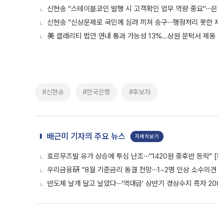
신현송 "스테이블코인 발행 시 고객확인 업무 역량 중요"⋯은
신현송 "신상문제로 국민께 심려 끼쳐 송구⋯행정처리 못한 제
美 클래리티 법안 연내 통과 가능성 13%…상원 문턱서 제동
#신현송
#한국은행
#후보자
배근미 기자의 주요 뉴스
자세히보기
호르무즈발 유가 상승에 투심 난조⋯"1420원 중후반 등락" 
우리금융硏 "8월 기준금리 동결 전망⋯1~2명 인상 소수의견 
반도체 날개 달고 날았다⋯'역대급' 상반기 경상수지 흑자 20