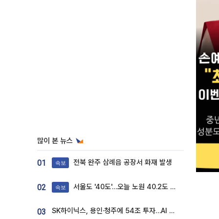
많이 본 뉴스
전북 완주 삼례읍 공장서 화재 발생
01
속보
서울도 '40도'…오늘 노원 40.2도 기록
02
속보
SK하이닉스, 용인·청주에 54조 투자…AI 메모리 생산기지 키운다
03