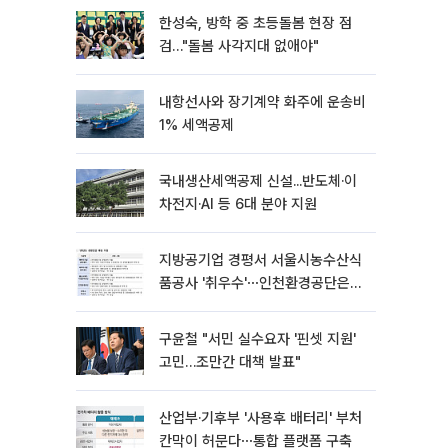
한성숙, 방학 중 초등돌봄 현장 점
검…"돌봄 사각지대 없애야"
내항선사와 장기계약 화주에 운송비
1% 세액공제
국내생산세액공제 신설...반도체·이
차전지·AI 등 6대 분야 지원
지방공기업 경평서 서울시농수산식
품공사 '취우수'⋯인천환경공단은
'낙제점'
구윤철 "서민 실수요자 '핀셋 지원'
고민…조만간 대책 발표"
산업부·기후부 '사용후 배터리' 부처
칸막이 허문다⋯통합 플랫폼 구축