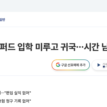
일반
스퍼드 입학 미루고 귀국⋯시간 남
기사
구글 선호매체 추가
리⋯"편입 실익 없어"
보험 청구 기록 없어"