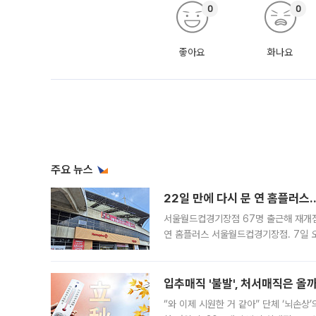
0
0
좋아요
화나요
주요 뉴스
22일 만에 다시 문 연 홈플러스
서울월드컵경기장점 67명 출근해 재개점 
연 홈플러스 서울월드컵경기장점. 7일 
우유, 과일 같은 신선식품이 차근차근 자
입추매직 '불발', 처서매직은 올
“와 이제 시원한 거 같아” 단체 ‘뇌손상