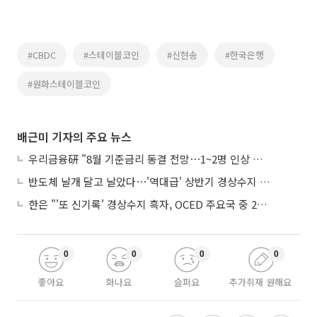
#CBDC
#스테이블코인
#신현송
#한국은행
#원화스테이블코인
배근미 기자의 주요 뉴스
우리금융硏 "8월 기준금리 동결 전망⋯1~2명 인상 소수의견 낼 것"
반도체 날개 달고 날았다⋯'역대급' 상반기 경상수지 흑자 2000억달러 육박
한은 "'또 신기록' 경상수지 흑자, OCED 주요국 중 2위⋯반도체 수출 효과"
0
0
0
0
좋아요
화나요
슬퍼요
추가취재 원해요