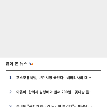
많이 본 뉴스
포스코퓨처엠, LFP 시장 뚫었다…배터리사와 대규모 장기 공급 합의
1.
아옳이, 한의사 김형배와 벌써 200일⋯꽃다발 들고 "프러포즈 아냐"
2.
추미애 "복지가 아니라 도민이 늘었다"…재정난 책임론 정면돌파
3.