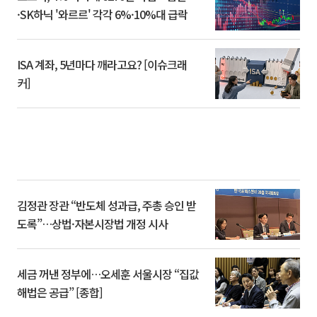
·SK하닉 '와르르' 각각 6%·10%대 급락
ISA 계좌, 5년마다 깨라고요? [이슈크래
커]
김정관 장관 “반도체 성과급, 주총 승인 받
도록”…상법·자본시장법 개정 시사
세금 꺼낸 정부에…오세훈 서울시장 “집값
해법은 공급” [종합]