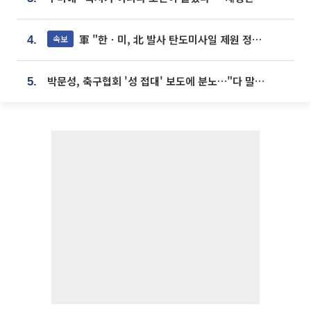
軍 "한ㆍ미, 北 발사 탄도미사일 제원 정밀분석 중"
속보
4.
박문성, 축구협회 '성 접대' 보도에 분노…"다 말아먹으려고 작정했나"
5.