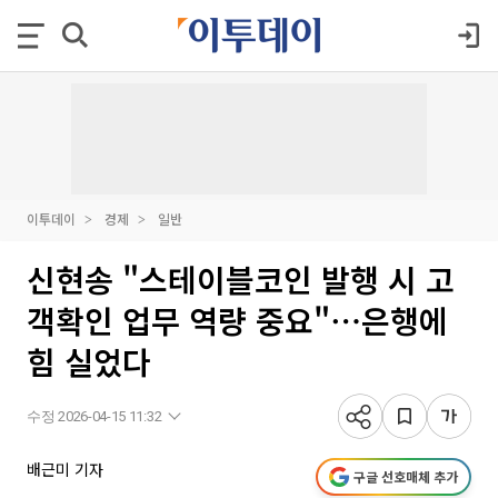
이투데이
경제
일반
신현송 "스테이블코인 발행 시 고
객확인 업무 역량 중요"⋯은행에
힘 실었다
수정 2026-04-15 11:32
배근미 기자
구글 선호매체 추가