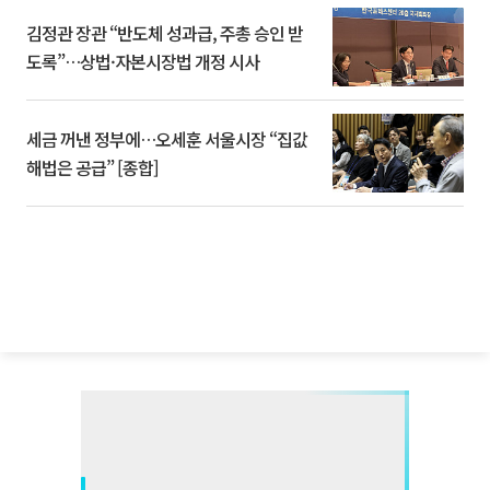
김정관 장관 “반도체 성과급, 주총 승인 받
도록”…상법·자본시장법 개정 시사
세금 꺼낸 정부에…오세훈 서울시장 “집값
해법은 공급” [종합]