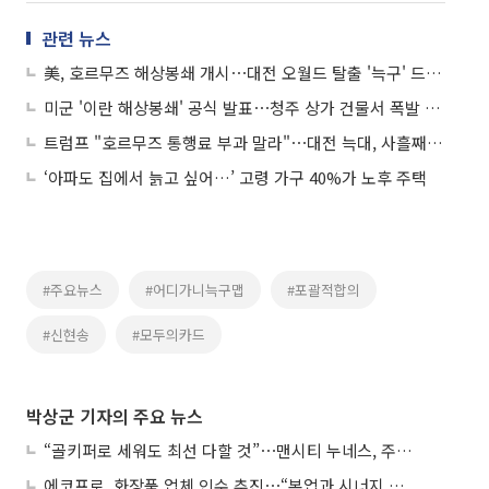
관련 뉴스
美, 호르무즈 해상봉쇄 개시⋯대전 오월드 탈출 '늑구' 드디어 발견 外
미군 '이란 해상봉쇄' 공식 발표⋯청주 상가 건물서 폭발 사고 外
트럼프 "호르무즈 통행료 부과 말라"⋯대전 늑대, 사흘째 행방 묘연 外
‘아파도 집에서 늙고 싶어…’ 고령 가구 40%가 노후 주택
#주요뉴스
#어디가니늑구맵
#포괄적합의
#신현송
#모두의카드
박상군 기자의 주요 뉴스
“골키퍼로 세워도 최선 다할 것”⋯맨시티 누네스, 주전 경쟁 각오
에코프로, 화장품 업체 인수 추진⋯“본업과 시너지 부족”