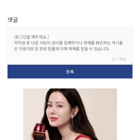
댓글
0 / 300