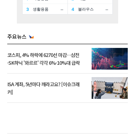
주요뉴스
코스피, 4% 하락에 6270선 마감…삼전
·SK하닉 '와르르' 각각 6%·10%대 급락
ISA 계좌, 5년마다 깨라고요? [이슈크래
커]