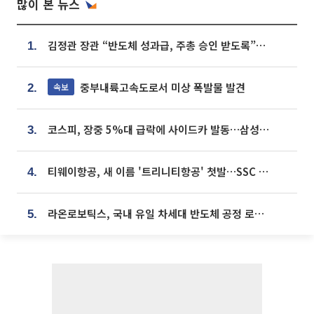
많이 본 뉴스
김정관 장관 “반도체 성과급, 주총 승인 받도록”…상법·자본시장법 개정 시사
1.
중부내륙고속도로서 미상 폭발물 발견
속보
2.
코스피, 장중 5%대 급락에 사이드카 발동…삼성·SK 동반 폭락
3.
티웨이항공, 새 이름 '트리니티항공' 첫발…SSC 전략 본격화
4.
라온로보틱스, 국내 유일 차세대 반도체 공정 로봇 개발 ‘고객사 테스트 진행’
5.