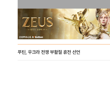
푸틴, 우크라 전쟁 부활절 휴전 선언