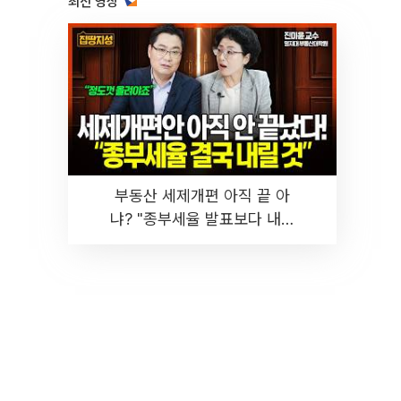
최신 영상
부동산 세제개편 아직 끝 아
냐? "종부세율 발표보다 내릴
것" 장기거주·양도세 전망 I 집
땅지성 I 김인만, 진미윤