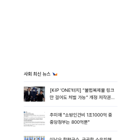
사회 최신 뉴스
[K·IP ‘ONE’터치] “불법복제물 링크
만 걸어도 처벌 가능” 개정 저작권
법 어떻게 바뀌었나
추미애 "소방인건비 1조1000억 중
중앙정부는 800억뿐"
이남오 함평군수, 군공항 소음피해