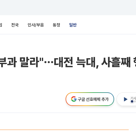
업
전국
인사/부음
동정
일반
부과 말라"⋯대전 늑대, 사흘째 
기사
구글 선호매체 추가