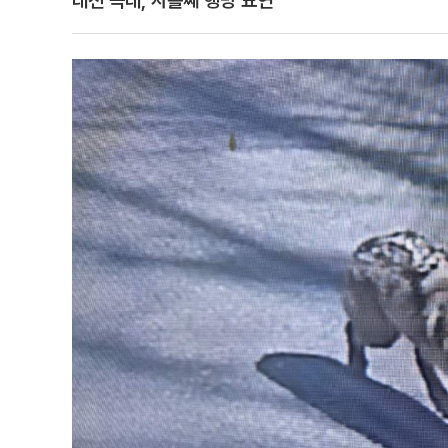
대전 늑대, 사흘째 행방 묘연