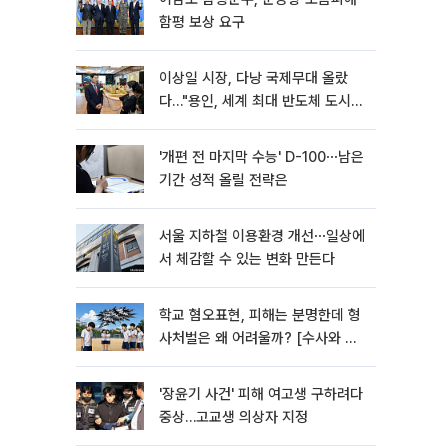
함평 보상 요구
이상일 시장, 다낭 국제무대 올랐
다…"용인, 세계 최대 반도체 도시
된다"
'개편 전 마지막 수능' D-100⋯남은
기간 성적 올릴 전략은
서울 지하철 이용환경 개선⋯일상에
서 체감할 수 있는 변화 만든다
학교 혐오표현, 피해는 분명한데 형
사처벌은 왜 어려울까? [수사와 재
판]
'장윤기 사건' 피해 여고생 구하려다
중상…고교생 의상자 지정