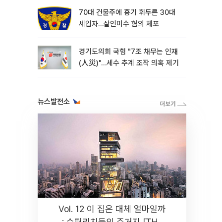
70대 건물주에 흉기 휘두른 30대
세입자…살인미수 혐의 체포
경기도의회 국힘 "7조 채무는 인재
(人災)"…세수 추계 조작 의혹 제기
뉴스발전소
Vol. 12 이 집은 대체 얼마일까
: 슈퍼리치들의 주거지 [THE