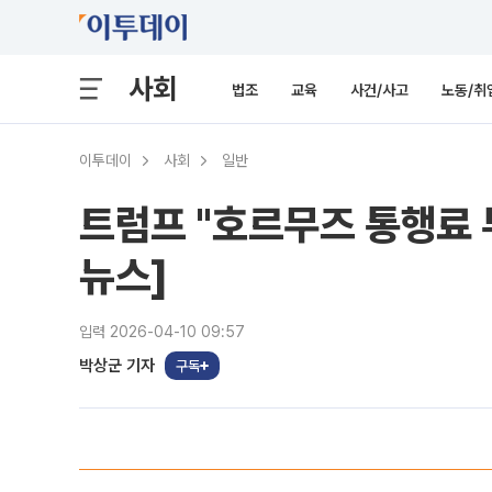
사회
법조
교육
사건/사고
노동/취
이투데이
사회
일반
트럼프 "호르무즈 통행료 
뉴스]
입력 2026-04-10 09:57
박상군 기자
구독