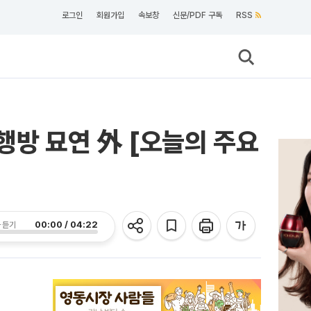
로그인
회원가입
속보창
신문/PDF 구독
RSS
행방 묘연 外 [오늘의 주요
00:00 / 04:22
 듣기