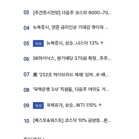
03
[주간증시전망] 다음주 코스피 6000~7000⋯“外人 수급은 정책이 변수”
뉴욕증시, 연준 금리인상 기대감 꺾이자 상승...S&P500 사상 최고치 [종합]
04
뉴욕증시, 상승...나스닥 1.3% ↑
05
속보
SK하이닉스, 분기배당 375원 확정…주주환원책 9월로 앞당겨 발표
06
07
美 ‘232조 하이브리드 제재’ 임박…K-태양광, 불확실성 털고 날개 다나
'국책은행 3사' 직원들, 다음주 여의도 거리 나서는 까닭은
08
국제유가, 상승...WTI 1.15% ↑
09
속보
[베스트&워스트] 코스닥 10% 급반등…본느, 최대주주 변경 기대에 270% 폭등
10