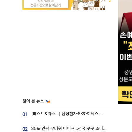
많이 본 뉴스
[베스트&워스트] 삼성전자·SK하이닉스 밀린 한 주…상상인증권은 85% 급등
01
35도 안팎 무더위 이어져…전국 곳곳 소나기 [오늘 날씨]
02