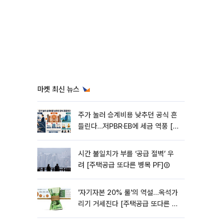
마켓 최신 뉴스
주가 눌러 승계비용 낮추던 공식 흔
들린다…저PBR·EB에 세금 역풍 [기
업승계 대전환]
시간 불일치가 부를 ‘공급 절벽’ 우
려 [주택공급 또다른 병목 PF]③
'자기자본 20% 룰'의 역설…옥석가
리기 거세진다 [주택공급 또다른 병
목 PF] ②