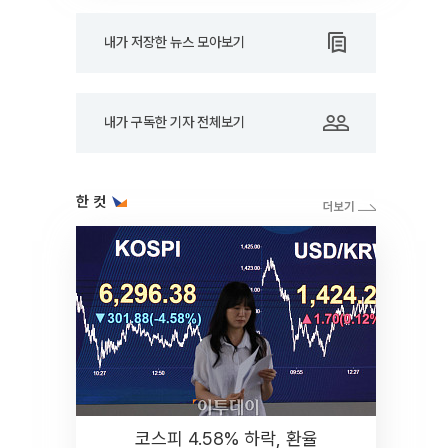
내가 저장한 뉴스 모아보기
내가 구독한 기자 전체보기
한 컷
코스피 4.58% 하락, 환율