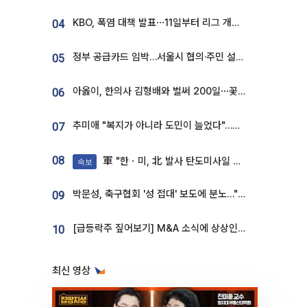
KBO, 폭염 대책 발표⋯11일부터 리그 개시ㆍ경기 오후 7시 시작
04
정부 공급카드 임박…서울시 협의·주민 설득이 성패 가른다 [부동산 해법 전쟁]
05
아옳이, 한의사 김형배와 벌써 200일⋯꽃다발 들고 "프러포즈 아냐"
06
추미애 "복지가 아니라 도민이 늘었다"…재정난 책임론 정면돌파
07
08
軍 "한ㆍ미, 北 발사 탄도미사일 제원 정밀분석 중"
속보
박문성, 축구협회 '성 접대' 보도에 분노…"다 말아먹으려고 작정했나"
09
[급등락주 짚어보기] M&A 소식에 상상인증권ㆍ유니켐 ‘상한가’⋯유증 제동 걸린 SK디앤디↑
10
최신 영상