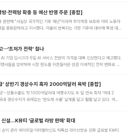
방·전력망 확충 등 예산 반영 주문 [종합]
과 관련해 "사실상 국가적인 기후 재난"이라며 취약계층 보호와 야외 노동자
정력을 총동원하라고 지시했다. 아울러 반복되는 극한 기후에 대비해 폭염 대응
영하는 방안도 검토하라고 주문했다. 이 대통령은 이날 폭염·가뭄 대
예고⋯‘초저가 전략’ 접나
 AI 기업 딥시크가 6일 AI 서비스 전반의 가격을 대폭 인상한다고 예고했다.
 경쟁사들을 압박하며 시장 판도를 뒤흔들어온 만큼 이례적인 전략 변화로 평
 이날 공지를 통해 구체적인 인상 폭은 공개하지 않았지만 상당한 수
' 상반기 경상수지 흑자 2000억달러 육박 [종합]
급'⋯상품수출도 첫 1000억달러대 여행수지도 두 달 연속 흑자 '역대 2
국내 경상수지가 유례없는 '반도체 수출' 날개를 달고 훨훨 날고 있다. 역대
경상수지 뿐 아니라 상반기 경상수지 흑자도 2000억달러에 근접하며 사상 최
신설…K뷰티 ‘글로벌 라방 판매’ 확대
터 손익 관리 에이피알·닥터멜락신도 틱톡샵 라이브방송 강화 글로벌 K뷰티