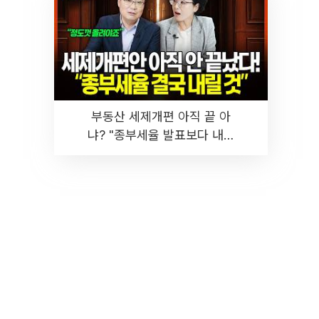
부동산 세제개편 아직 끝 아
냐? "종부세율 발표보다 내릴
것" 장기거주·양도세 전망 I 집
땅지성 I 김인만, 진미윤