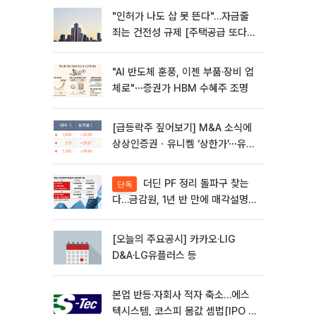
"인허가 나도 삽 못 뜬다"…자금줄
죄는 건전성 규제 [주택공급 또다른
병목 PF]①
"AI 반도체 훈풍, 이젠 부품·장비 업
체로"⋯증권가 HBM 수혜주 조명
[급등락주 짚어보기] M&A 소식에
상상인증권ㆍ유니켐 ‘상한가’⋯유증
제동 걸린 SK디앤디↑
더딘 PF 정리 돌파구 찾는
단독
다…금감원, 1년 반 만에 매각설명회
재개
[오늘의 주요공시] 카카오·LIG
D&A·LG유플러스 등
본업 반등·자회사 적자 축소…에스
텍시스템, 코스피 몸값 셈법[IPO 엑