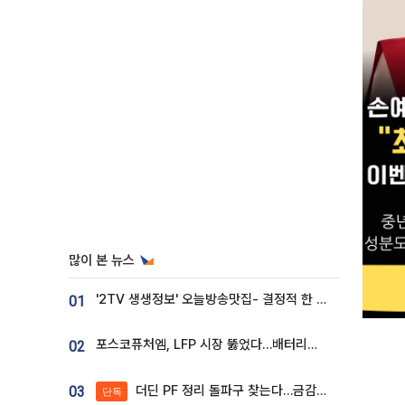
많이 본 뉴스
'2TV 생생정보' 오늘방송맛집- 결정적 한 수, 3종 메밀면! 메밀 소바 맛집 '의○○○○'
01
포스코퓨처엠, LFP 시장 뚫었다…배터리사와 대규모 장기 공급 합의
02
더딘 PF 정리 돌파구 찾는다…금감원, 1년 반 만에 매각설명회 재개
03
단독