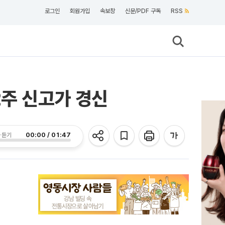
로그인
회원가입
속보창
신문/PDF 구독
RSS
2주 신고가 경신
00:00 / 01:47
 듣기