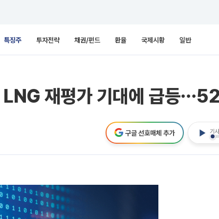
특징주
투자전략
채권/펀드
환율
국제시황
일반
ㆍLNG 재평가 기대에 급등⋯5
기사
구글 선호매체 추가