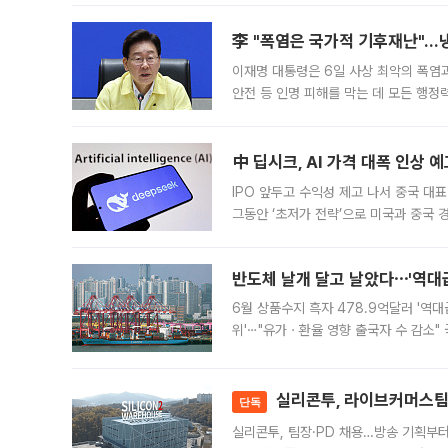
李 "폭염은 국가적 기후재난"…냉
이재명 대통령은 6일 사상 최악의 폭염
안전 등 인명 피해를 막는 데 모든 행
인프라 확충 계획을 내년도 예산안에 반
中 딥시크, AI 가격 대폭 인상 
IPO 앞두고 수익성 제고 나서 중국 대표
그동안 ‘초저가 전략’으로 미국과 중국
가된다. 블룸버그통신에 따르면 딥시크는
반도체 날개 달고 날았다⋯'역대급
6월 상품수지 흑자 478.9억달러 '역대
위'⋯"유가ㆍ환율 영향 출국자 수 감소" 
급 수출 호조가 매달 이어지면서 6월 
대 기
실리콘투, 라이브커머스팀 
단독
실리콘투, 팀장·PD 채용…방송 기획부