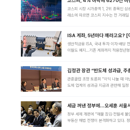
코스피, 4% 하락에 6270선 마
코스피 시장 시가총액 1, 2위 종목인 
래소에 따르면 코스피 지수는 전 거래일 대
1.81% 내린 6478.75에 출발한 코
다. 이날 오전
ISA 계좌, 5년마다 깨라고요? 
생산적금융 ISA, 국내 투자 이자·배당
이월도 폐지…기존 계좌까지 적용청년형 
는 5년마다 계좌를 해지하라는 건가요?”
편을
김정관 장관 “반도체 성과급, 
관훈클럽 초청 토론회 “이익 나눌 때 아
도체 업계의 성과급 지급과 관련해 일정
최근 상법·자본시장법 개정으로 기업 지
세금 꺼낸 정부에…오세훈 서울시장
정부 세제 개편에 “매물 잠김·전월세 불
부동산 해법 전쟁이 본격화하고 있다. 
드를 꺼내자 서울시는 전·월세 부담만 