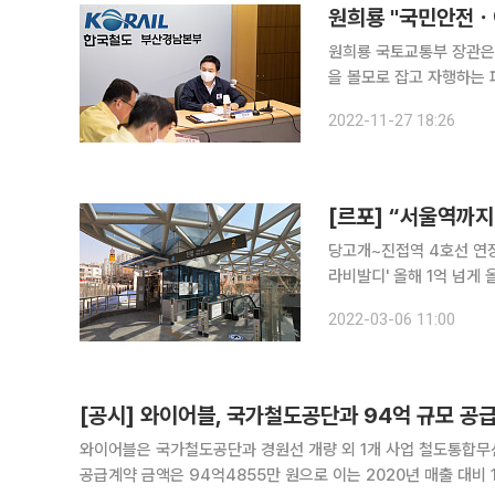
원희룡 "국민안전ㆍ이
원희룡 국토교통부 장관은 
을 볼모로 잡고 자행하는 
희룡 장관은 이날 오후 부
2022-11-27 18:26
보고받았으며 내달 2일부
[르포] “서울역까지
당고개~진접역 4호선 연
라비발디' 올해 1억 넘게 올라 “진접선을 이용하면 별내별가람역에서 서울역까지 45분
수 있다. 버스 이용 대비
2022-03-06 11:00
연장됨에 따라 수도권 동
[공시] 와이어블, 국가철도공단과 94억 규모 공
와이어블은 국가철도공단과 경원선 개량 외 1개 사업 철도통합무선망(LTE-R) 구매설
공급계약 금액은 94억4855만 원으로 이는 2020년 매출 대비 10.62%에 해당하는 규모이