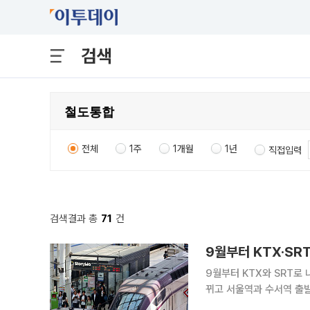
검색
전체
1주
1개월
1년
직접입력
검색결과 총
71
건
9월부터 KTX·SR
9월부터 KTX와 SRT로 
뀌고 서울역과 수서역 출발
보다 평균 10% 낮아지고 공급 좌