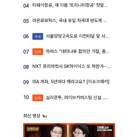
티웨이항공, 새 이름 '트리니티항공' 첫발…SSC 전략 본격화
04
라온로보틱스, 국내 유일 차세대 반도체 공정 로봇 개발 ‘고객사 테스트 진행’
05
서울양양고속도로 이천터널 앞 사고 발생
06
속보
하마스 “네타냐후 합의안 거절, 총선 앞두고 시간 끌기”
07
단독
NXT 프리마켓서 SK하이닉스 또 하한가⋯‘11주 거래’에 시초가 왜곡
08
ISA 계좌, 5년마다 깨라고요? [이슈크래커]
09
10
실리콘투, 라이브커머스팀 신설…K뷰티 ‘글로벌 판매망’ 확대[K뷰티 라방戰]
단독
최신 영상