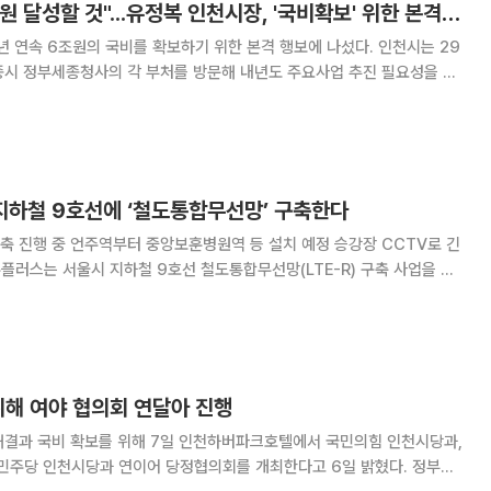
"3년 연속 국비 6조원 달성할 것"...유정복 인천시장, '국비확보' 위한 본격 행보
속 6조원의 국비를 확보하기 위한 본격 행보에 나섰다. 인천시는 29
종시 정부세종청사의 각 부처를 방문해 내년도 주요사업 추진 필요성을 설
다. 이날 유정복 시장은 기획재정부, 국토교통부,
 대도시광역교통위원회 등을 방문해 총 8건
 지하철 9호선에 ‘철도통합무선망’ 구축한다
 진행 중 언주역부터 중앙보훈병원역 등 설치 예정 승강장 CCTV로 긴
 착수한다. LTE-R은 4세대 무선통신 기술인 LTE를
선통신 통합 시스템이다. 기관사
위해 여야 협의회 연달아 진행
해결과 국비 확보를 위해 7일 인천하버파크호텔에서 국민의힘 인천시당과,
주당 인천시당과 연이어 당정협의회를 개최한다고 6일 밝혔다. 정부가