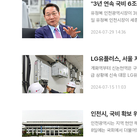
유정복 인천광역시장이 3년 연
일 유정복 인천시장이 세
명하는 등 예산 지원에 적극적으로 나섰다고 밝혔
2024-07-29 14:36
행정안전부, 보건복지부,
LG유플러스, 서울
개화역부터 신논현역은 구축
급 상황에 신속 대응 LG유플러스는 서울시 지하철 9호선 철도통합무선망(LTE-R) 구축 사업을 단
독 수주했다고 15일 밝혔다. 사업은 이달 본격
2024-07-15 11:03
철도 환경에 최적화한 무
인천시, 국비 확보 
인천광역시는 지역 현안 
8일에는 국회에서 더불어민