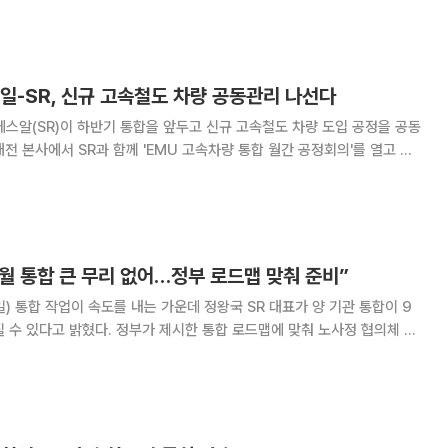
영을 시작한다고 5일 밝혔다
일-SR, 신규 고속철도 차량 공동관리 나선다
스알(SR)이 하반기 통합을 앞두고 신규 고속철도 차량 도입 공정을 공동
320) 제작 현황과 시운전 계획 등을 점검했다고 밝혔다. 양 기관이 도입하
 코레일 17대, SR 1
9월 통합 큰 무리 없어…정부 로드맵 맞춰 준비”
) 통합 작업이 속도를 내는 가운데 정왕국 SR 대표가 양 기관 통합이 9
뤄질 수 있다고 밝혔다. 정부가 제시한 통합 로드맵에 맞춰 노사정 협의체 논
 등 사전 절차도 큰 문제 없이 이뤄지고 있다는 판단에서다. 정 대표는
 간담회에서 “기관 대 기관 통