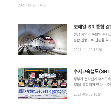
다.
2021-12-21 14:58
코레일-SR 통합 갈
전남 지역의 숙원인 수서고
통합 갈등으로 진통을 겪고 있다. 전국철도노동조합(철도노조)은 22일 이달 
과 준법투쟁을 잠정 유보한다고 밝혔다. 철도노조는 조합원들에
2021-11-22 15:20
부가 전라선 SRT 투입에
수서고속철도(SRT
정부가 전라선에 수서고속
SR을 통합해야 한다는 주장이 힘을 받을 전망이
제출한 인사청문회 답변자
2021-05-03 10:21
진행 중"이라며 "장관으로