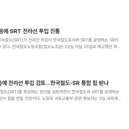
등에 SRT 전라선 투입 진통
속철도(SRT)의 전라선 투입이 한국철도공사와 SRT를 운영하는 SR의
25일로 예고했던 파업
게 보낸 내부 통지문에서 "국토교통
 필요한 행정적·절차적 준비를 진행하지 못
)에 전라선 투입 검토…한국철도-SR 통합 힘 받나
철도(SRT)를 투입하는 방안을 검토하면서 한국철도와 SRT를 운영하는
다. 노형욱 국토교통부 장관 후보자는 3일 국회에
료에서 "현재 전라선에 SRT를 운행하는 방안에 대해 관계기관 간 협의가
 취임하게 된다면 전라선 SRT 운행 진행