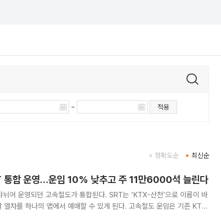
~
적용
정확도순
최신순
T 통합 운영…운임 10% 낮추고 주 11만6000석 늘린다
나뉘어 운영되던 고속철도가 통합된다. SRT는 ‘KTX-산천’으로 이름이 바
 열차를 하나의 앱에서 예매할 수 있게 된다. 고속철도 운임은 기존 KTX
석은 일주일 기준 11만6000석 늘어난다. 한국철도공사(코레일)는