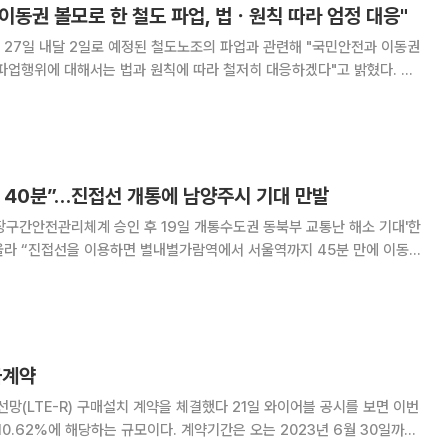
동권 볼모로 한 철도 파업, 법ㆍ원칙 따라 엄정 대응"
27일 내달 2일로 예정된 철도노조의 파업과 관련해 "국민안전과 이동권
파업행위에 대해서는 법과 원칙에 따라 철저히 대응하겠다"고 밝혔다. 원
산역을 방문해 이달 24일부터 진행되고 있는 코레일 노조의 태업 현황을
터 예정된 노조의 파업에 대비해 비상수송대책을
 40분”…진접선 개통에 남양주시 기대 만발
장구간안전관리체계 승인 후 19일 개통수도권 동북부 교통난 해소 기대'한
 만에 이동할
 1시간, 자동차보다 20분가량 줄어드는 셈이다. 이번에 당고개~진접 구간이
북부 지역의 교통난을 해소해줄 것으
급계약
치 계약을 체결했다 21일 와이어블 공시를 보면 이번
다. 계약기간은 오는 2023년 6월 30일까지