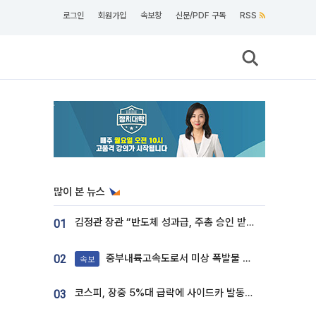
로그인
회원가입
속보창
신문/PDF 구독
RSS
많이 본 뉴스
김정관 장관 “반도체 성과급, 주총 승인 받도록”…상법·자본시장법 개정 시사
01
중부내륙고속도로서 미상 폭발물 발견
02
속보
코스피, 장중 5%대 급락에 사이드카 발동…삼성·SK 동반 폭락
03