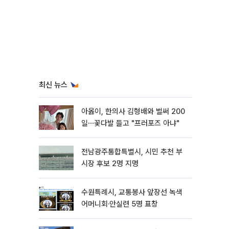
최신 뉴스
아옳이, 한의사 김형배와 벌써 200
일⋯꽃다발 들고 "프러포즈 아냐"
전남광주통합특별시, 시민 추천 부
시장 후보 2명 지명
수원특례시, 교통봉사 앞장선 녹색
어머니회·안실련 5명 표창