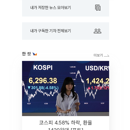
내가 저장한 뉴스 모아보기
내가 구독한 기자 전체보기
한 컷
코스피 4.58% 하락, 환율