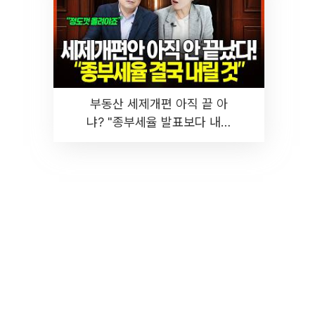
부동산 세제개편 아직 끝 아
냐? "종부세율 발표보다 내릴
것" 장기거주·양도세 전망 I 집
땅지성 I 김인만, 진미윤