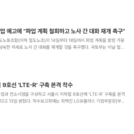
증가율을 대폭 줄인 가운데, 인천시는 이번 당정협의회를 통해 국비를 추가
진될 수 있도록 제도개선 등을 요청할 예정이다.
업 예고에 "파업 계획 철회하고 노사 간 대화 재개 촉구"
노동조합(이하 철도노조)이 14일부터 18일까지 파업 계획을 밝힌 가운
 자세로 노사 간 대화를 재개할 것을 촉구했다. 국토부는 이날 철도
 것을 촉구하는 한편, 파업을 강행할 경우 국민 불편을 최소화할 수 있도
록 비상수송대책을 시행할 것이라고 밝혔다. 또 철도노조가 파업의
9호선 ‘LTE-R’ 구축 본격 착수
과 컨소시엄을 구성하고 서울시 지하철 9호선에 ‘LTE-R’ 구축을 본격
다고 13일 밝혔다. 착수보고회에는 최택진 LG유플러스 기업부문장(부사
이사 등 주요 경영진이 참석했다. LTE-R은 4세대 무선통신 기
 최적화한 철도 통합 무선통신 시스템