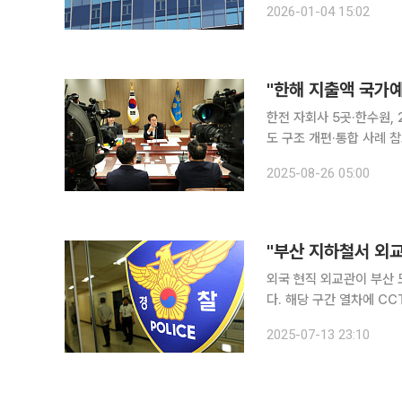
2026-01-04 15:02
이후 초대 1·2차관을 연이
"한해 지출액 국가예
한전 자회사 5곳·한수원, 
도 구조 개편·통합 사례 참고…전기요금·탄
겨누는 곳은 발전 공기업과
2025-08-26 05:00
력을 포함한 전력 생산 체
"부산 지하철서 외
외국 현직 외교관이 부산
다. 해당 구간 열차에 C
도시철도의 ‘무방비 사각지대’가 또다시 도
2025-07-13 23:10
외교관 A씨를 강제추행 및