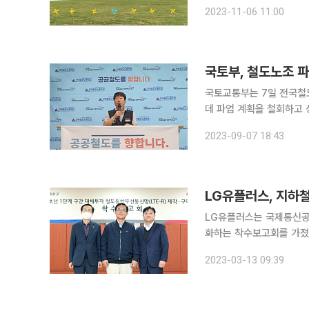
건전재정을 기조로 예산 
2023-11-06 11:00
하고 주요 핵심사업들이 추
국토부, 철도노조 파
국토교통부는 7일 전국철도
데 파업 계획을 철회하고 성숙한
노조의 파업 계획을 철회할
2023-09-07 18:43
LG유플러스, 지하철 
LG유플러스는 국제통신공업
화하는 착수보고회를 가졌
장), 배현근 서울시메트로9호선 대표
2023-03-13 09:39
술인 LTE를 철도 환경에