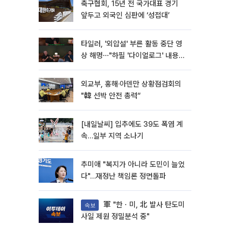
축구협회, 15년 전 국가대표 경기
앞두고 외국인 심판에 ‘성접대’
타일러, '외압설' 부른 활동 중단 영
상 해명⋯"하필 '다이얼로그' 내용이
라"
외교부, 홍해·아덴만 상황점검회의
"韓 선박 안전 총력“
[내일날씨] 입추에도 39도 폭염 계
속…일부 지역 소나기
추미애 "복지가 아니라 도민이 늘었
다"…재정난 책임론 정면돌파
軍 "한ㆍ미, 北 발사 탄도미
속보
사일 제원 정밀분석 중"