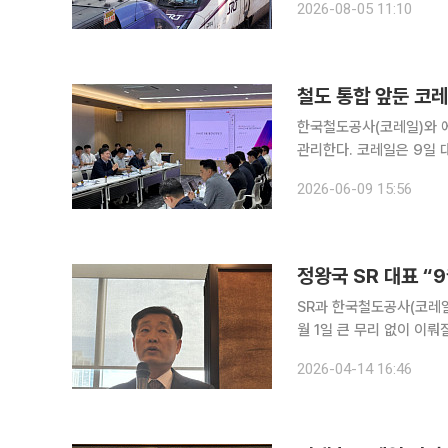
2026-08-05 11:10
1일부터 고속철도 통합 운
철도 통합 앞둔 코레
한국철도공사(코레일)와 에
관리한다. 코레일은 9일 대전 본사에서 SR과 함께 'EMU 고속차량 통합 월간 공정회의'를 열고 신
규 고속철도 차량(EMU-
2026-06-09 15:56
는 EMU-320은 총 31대로
정왕국 SR 대표 “
SR과 한국철도공사(코레일
월 1일 큰 무리 없이 이
의가 진행 중인 데다 교차운행
2026-04-14 16:46
14일 출입기자단과의 오찬