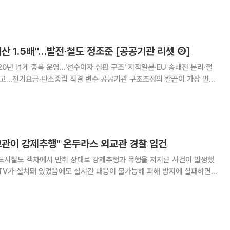
어 교체했다. 정책 추진 체계
산 1.5배"…발전·철도 정조준 [공공기관 리셋 ②]
20년 넘게 중복 운영…'선수이자 심판 구조' 지적일본·EU 송배전 분리·철
소중립 직결 변수 공공기관 구조조정의 칼끝이 가장 먼저
 철도 부문이다. 정부는 한국전력 산하 5개 발전 자회사와 한국수력원자
계, 그리고 한국철도공사(코레일)와 S
교관이 강제추행" 온두라스 외교관 경찰 입건
 도시철도 객차에서 만취 상태로 강제추행과 폭행을 저지른 사건이 발생했
CTV가 설치돼 있었음에도 실시간 대응이 불가능해 피해 방지에 실패하면서
마 위에 올랐다. 부산 해운대경찰서는 온두라스 국적의
 폭행 혐의로 불구속 입건해 조사 중이라고