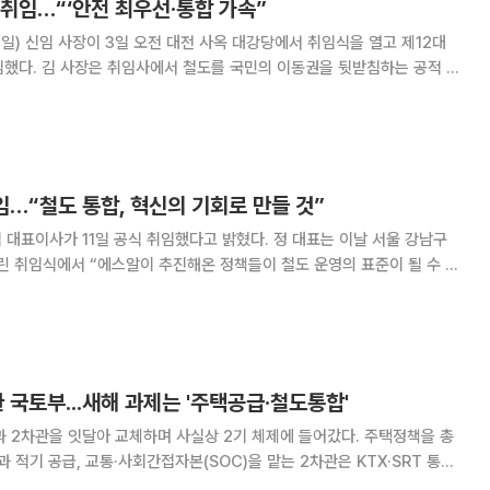
취임…“‘안전 최우선·통합 가속”
) 신임 사장이 3일 오전 대전 사옥 대강당에서 취임식을 열고 제12대
 뒷받침하는 공적 교
을 최우선 과제로 제시했다. 이를 위해 △첨단 안전 투자 확대 △인공지
과학적 안전관리 시스템 도입 △산업재해 근
임…“철도 통합, 혁신의 기회로 만들 것”
가 11일 공식 취임했다고 밝혔다. 정 대표는 이날 서울 강남구
린 취임식에서 “에스알이 추진해온 정책들이 철도 운영의 표준이 될 수 있
로 △안전을 최우선 가치로 두는 ‘무
체감형 서비스 혁신을 통한 이용자
한 국토부...새해 과제는 '주택공급·철도통합'
 2차관을 잇달아 교체하며 사실상 2기 체제에 들어갔다. 주택정책을 총
 적기 공급, 교통·사회간접자본(SOC)을 맡는 2차관은 KTX·SRT 통합
다. 4일 관가에 따르면 국토부는 이재명 정부 출범