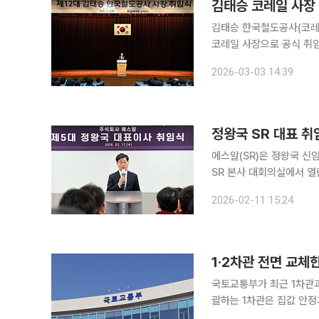
김태승 코레일 사장 
김태승 한국철도공사(코레일
코레일 사장으로 공식 취임했다. 김 사장은 취임사에서 철도를 국민의 이동권을
통수단으로 규정하며, 안전
2026-03-03 14:39
능(AI)·로봇을 활용한 
정왕국 SR 대표 취
에스알(SR)은 정왕국 신임 대표이사
SR 본사 대회의실에서 열
도록 적극적인 역할을 하겠다”고 말했다. 정 대표는 경영 과제
2026-02-11 15:24
결점 안전’ 실현 △고객 
1·2차관 전면 교체
국토교통부가 최근 1차관과
괄하는 1차관은 집값 안정과
과 광역교통망 확충을 핵심 과제로 추진할 전망이