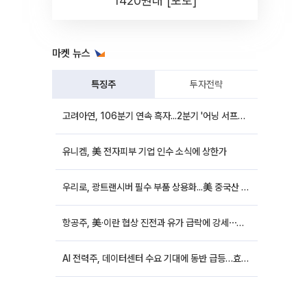
1420원대 [포토]
마켓 뉴스
특징주
투자전략
고려아연, 106분기 연속 흑자...2분기 '어닝 서프라이즈'에 장 초반 12%대 강세
유니켐, 美 전자피부 기업 인수 소식에 상한가
우리로, 광트랜시버 필수 부품 상용화...美 중국산 퇴출 추진에 상승세
항공주, 美·이란 협상 진전과 유가 급락에 강세⋯한진칼 8%↑
AI 전력주, 데이터센터 수요 기대에 동반 급등…효성중공업 10%↑