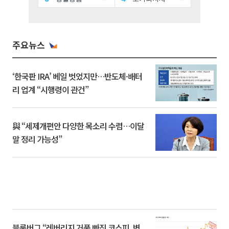
주요뉴스
‘한국판 IRA’ 베일 벗었지만…반도체·배터
리 업계 “시행령이 관건”
與 “세제개편안 다양한 목소리 수렴…이달
말 정리 가능성”
블룸버그 “레버리지 거품 빠진 코스피, 변