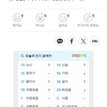
0
0
0
0
좋아요
화나요
슬퍼요
추가취재 원해요