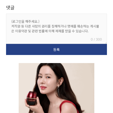
댓글
0 / 300