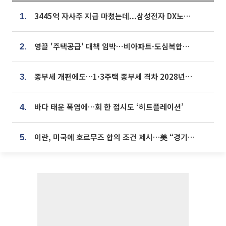
3445억 자사주 지급 마쳤는데...삼성전자 DX노조, 뒤늦은 '떼쓰기 집회'
1.
영끌 '주택공급' 대책 임박⋯비아파트·도심복합까지 총동원
2.
종부세 개편에도…1·3주택 종부세 격차 2028년부터 확대
3.
바다 태운 폭염에…회 한 접시도 ‘히트플레이션’
4.
이란, 미국에 호르무즈 합의 조건 제시…美 “경기 아직 안 끝나” [종합]
5.