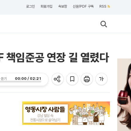
로그인
회원가입
속보창
신문/PDF 구독
RSS
F 책임준공 연장 길 열렸다
00:00 / 02:21
 듣기