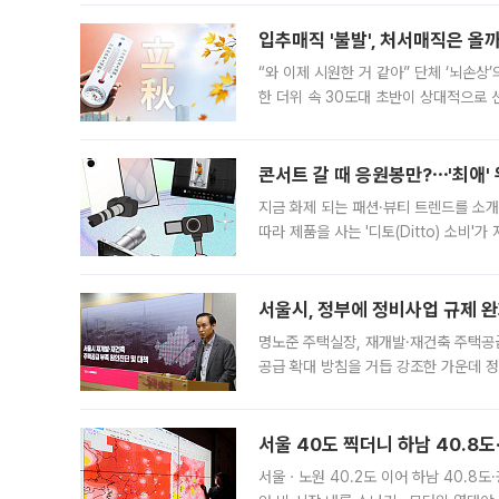
입추매직 '불발', 처서매직은 올
“와 이제 시원한 거 같아” 단체 ‘뇌손상
한 더위 속 30도대 초반이 상대적으로
지역에 있었습니다. 7월 말에는 서풍과
콘서트 갈 때 응원봉만?⋯'최애'
지금 화제 되는 패션·뷰티 트렌드를 소개
따라 제품을 사는 '디토(Ditto) 소비
어디일까요? 아이돌 콘서트 시작을 기다
서울시, 정부에 정비사업 규제 완화
명노준 주택실장, 재개발·재건축 주택공
공급 확대 방침을 거듭 강조한 가운데 정
면 반박하고 나섰다. 명노준 서울시 주택
서울 40도 찍더니 하남 40.8도
서울ㆍ노원 40.2도 이어 하남 40.8도