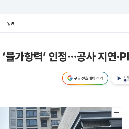
일반
‘불가항력’ 인정⋯공사 지연·P
기사
구글 선호매체 추가