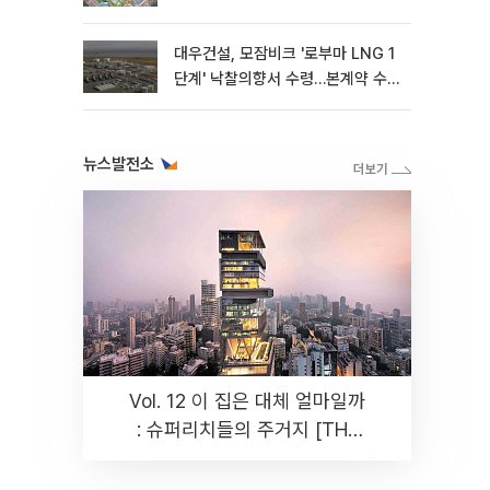
대우건설, 모잠비크 '로부마 LNG 1
단계' 낙찰의향서 수령…본계약 수
주 ‘청신호'
뉴스발전소
Vol. 12 이 집은 대체 얼마일까
: 슈퍼리치들의 주거지 [THE
RARE]