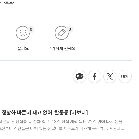
 '주목'
0
0
슬퍼요
추가취재 원해요
…정상화 바쁜데 재고 없어 ‘발동동’[가보니]
준비 신선식품 등 순차 입고…13일 정식 개장 목표 22일 만에 다시 문을
오전부터 직원들은 비어 있는 진열대를 채우느라 바쁘게 움직였다. 계란과
리를 잡기 시작했지만, 매장 곳곳엔 여전히 텅 빈 매대가 먼저 눈에 들어왔