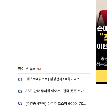
많이 본 뉴스
[베스트&워스트] 삼성전자·SK하이닉스 밀린 한 주…상상인증권은 85% 급등
01
35도 안팎 무더위 이어져…전국 곳곳 소나기 [오늘 날씨]
02
03
[주간증시전망] 다음주 코스피 6000~7000⋯“外人 수급은 정책이 변수”