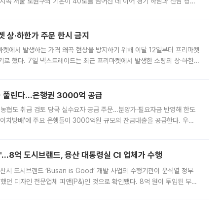
지속 서울 노원구의 기온이 40도를 넘어선 데 이어 경기 하남과 전남 광양
. 전국 대부분 지역에 폭염특보가 내려진 가운데 곳곳에서 39~40도 안팎
켓 상·하한가 주문 한시 금지
마켓에서 발생하는 가격 왜곡 현상을 방지하기 위해 이달 12일부터 프리마켓
기로 했다. 7일 넥스트레이드는 최근 프리마켓에서 발생한 소량의 상·하한
, 주문 오류로 인한 가격 급등락을 최소화하기 위한 비상 대응방안을 발표
 풀린다…은행권 3000억 공급
리·농협도 취급 검토 당국 실수요자 공급 주문…분양가·필요자금 반영해 한도
에이치방배’에 주요 은행들이 3000억원 규모의 잔금대출을 공급한다. 우리
하고 있어 향후 공급 규모가 늘어날 전망이다. 7일 금융권에 따르면 KB국
od'…8억 도시브랜드, 용산 대통령실 CI 업체가 수행
시 도시브랜드 ‘Busan is Good’ 개발 사업의 수행기관이 윤석열 정부
여했던 디자인 전문업체 피앤(P&)인 것으로 확인됐다. 8억 원이 투입된 부산
 부족과 디자인 정체성 논란에 휩싸였던 만큼, 사업 선정 과정과 결과물에