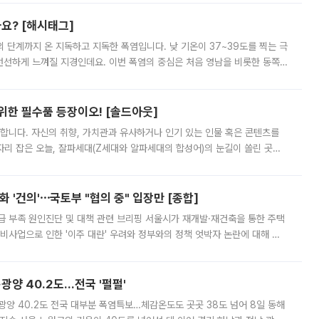
까요? [해시태그]
’의 단계까지 온 지독하고 지독한 폭염입니다. 낮 기온이 37~39도를 찍는 극
 선선하게 느껴질 지경인데요. 이번 폭염의 중심은 처음 영남을 비롯한 동쪽
 북서풍이 산맥을 넘어 영남 쪽으로 내려오면서 뜨겁고 건조해졌는데요.
 위한 필수품 등장이오! [솔드아웃]
합니다. 자신의 취향, 가치관과 유사하거나 인기 있는 인물 혹은 콘텐츠를
'가 자리 잡은 오늘, 잘파세대(Z세대와 알파세대의 합성어)의 눈길이 쏠린 곳은
리는 공연장. 응원봉만큼이나 눈에 띄는 게 있습니다. 공연이 시작되기
 '건의'⋯국토부 "협의 중" 입장만 [종합]
급 부족 원인진단 및 대책 관련 브리핑 서울시가 재개발·재건축을 통한 주택
비사업으로 인한 '이주 대란' 우려와 정부와의 정책 엇박자 논란에 대해 정
실장은 2031년까지 31만 가구 착공 목표에 차질이 없다는 입장이나,
·광양 40.2도…전국 '펄펄'
·광양 40.2도 전국 대부분 폭염특보…체감온도도 곳곳 38도 넘어 8일 동해