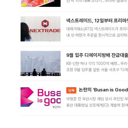
안 비 시작·내륙 소나기…무더위·열대야 
에서도 40도를 웃도는 기온이 관측됐다
의 극심한
넥스트레이드, 12일부터 프리마
대체거래소(ATS) 넥스트레이드가 프리
내 상·하한가 주문을 한시적으로 금지하
가 체결 사례와 관련해 설명자료를 내고
9월 입주 디에이치방배 잔금대출
KB·신한·하나 각각 1000억 배정…우
조정 9월 입주를 앞둔 서울 서초구 ‘디
은행과 NH농협은행도 대출 취급을 검토
민은행
논란의 'Busan is Go
단독
박형준 전 부산시장 재임 당시 추진된 부산
용산 대통령실 상징체계(CI) 개발에 참
도시브랜드 사업이 공개 이후 시민 공감