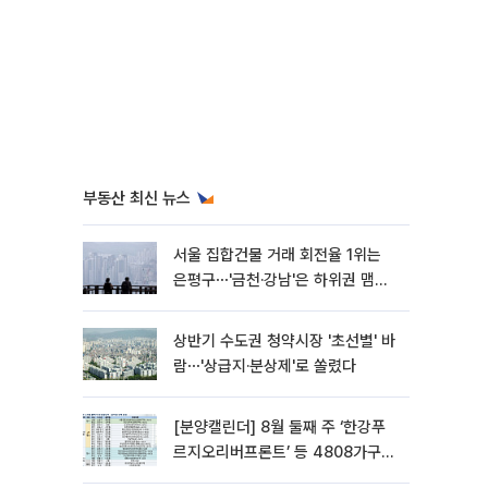
부동산 최신 뉴스
서울 집합건물 거래 회전율 1위는
은평구⋯'금천·강남'은 하위권 맴돌
아
상반기 수도권 청약시장 '초선별' 바
람⋯'상급지·분상제'로 쏠렸다
[분양캘린더] 8월 둘째 주 ‘한강푸
르지오리버프론트’ 등 4808가구
분양