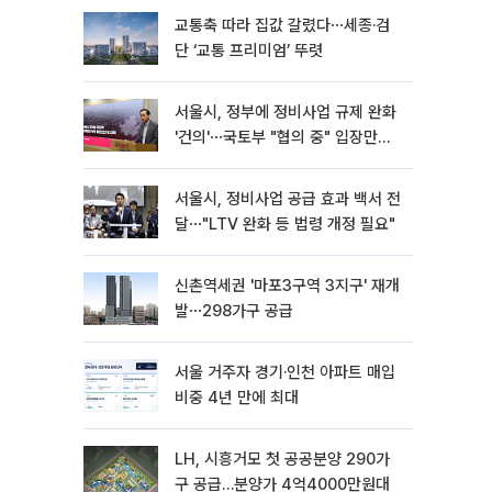
교통축 따라 집값 갈렸다⋯세종·검
단 ‘교통 프리미엄’ 뚜렷
서울시, 정부에 정비사업 규제 완화
'건의'⋯국토부 "협의 중" 입장만
[종합]
서울시, 정비사업 공급 효과 백서 전
달⋯"LTV 완화 등 법령 개정 필요"
신촌역세권 '마포3구역 3지구' 재개
발⋯298가구 공급
서울 거주자 경기·인천 아파트 매입
비중 4년 만에 최대
LH, 시흥거모 첫 공공분양 290가
구 공급…분양가 4억4000만원대