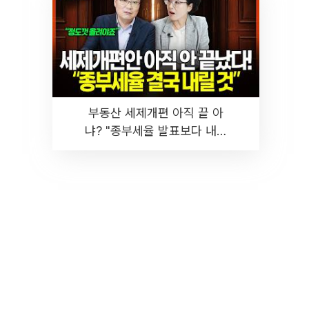
부동산 세제개편 아직 끝 아
냐? "종부세율 발표보다 내릴
것" 장기거주·양도세 전망 I 집
땅지성 I 김인만, 진미윤