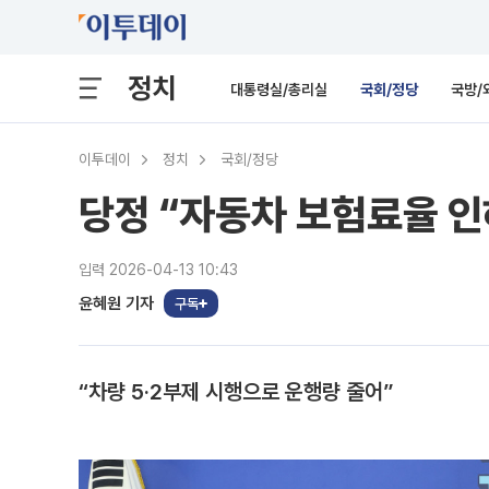
정치
대통령실/총리실
국회/정당
국방/
이투데이
정치
국회/정당
당정 “자동차 보험료율 
입력 2026-04-13 10:43
윤혜원 기자
구독
“차량 5·2부제 시행으로 운행량 줄어”