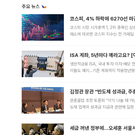
주요 뉴스
코스피, 4% 하락에 6270선 마
코스피 시장 시가총액 1, 2위 종목인 
래소에 따르면 코스피 지수는 전 거래일 대
1.81% 내린 6478.75에 출발한 코
다. 이날 오전
ISA 계좌, 5년마다 깨라고요? 
생산적금융 ISA, 국내 투자 이자·배당
이월도 폐지…기존 계좌까지 적용청년형 
는 5년마다 계좌를 해지하라는 건가요?”
편을
김정관 장관 “반도체 성과급, 
관훈클럽 초청 토론회 “이익 나눌 때 아
도체 업계의 성과급 지급과 관련해 일정
최근 상법·자본시장법 개정으로 기업 지
세금 꺼낸 정부에…오세훈 서울시장