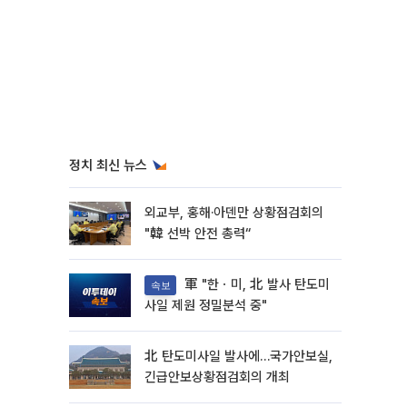
정치 최신 뉴스
외교부, 홍해·아덴만 상황점검회의
"韓 선박 안전 총력“
軍 "한ㆍ미, 北 발사 탄도미
속보
사일 제원 정밀분석 중"
北 탄도미사일 발사에…국가안보실,
긴급안보상황점검회의 개최