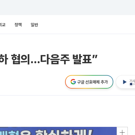
외교
정책
일반
인하 협의…다음주 발표”
기사
구글 선호매체 추가