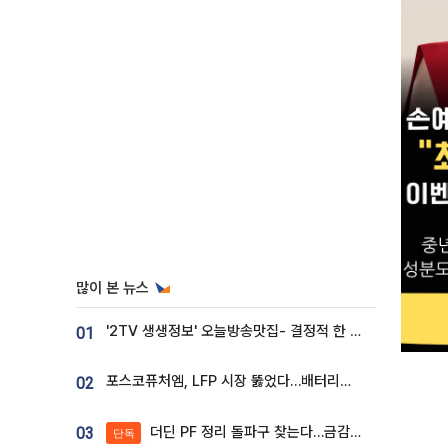
많이 본 뉴스
'2TV 생생정보' 오늘방송맛집- 결정적 한 수, 3종 메밀면! 메밀 소바 맛집 '의○○○○'
01
포스코퓨처엠, LFP 시장 뚫었다…배터리사와 대규모 장기 공급 합의
02
더딘 PF 정리 돌파구 찾는다…금감원, 1년 반 만에 매각설명회 재개
03
단독