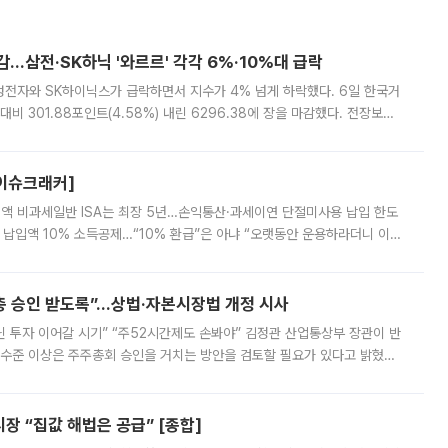
감…삼전·SK하닉 '와르르' 각각 6%·10%대 급락
삼성전자와 SK하이닉스가 급락하면서 지수가 4% 넘게 하락했다. 6일 한국거
비 301.88포인트(4.58%) 내린 6296.38에 장을 마감했다. 전장보다
스피는 장중 한때 6550.94까지 오르기도 했으나 6238.32까지 밀리기도 했
[이슈크래커]
 전액 비과세일반 ISA는 최장 5년…손익통산·과세이연 단절미사용 납입 한도
납입액 10% 소득공제…“10% 환급”은 아냐 “오랫동안 운용하라더니 이제
 ‘만능 절세 통장’으로 불리는 개인종합자산관리계좌(ISA)가 두 갈래로 개
주총 승인 받도록”…상법·자본시장법 개정 시사
닌 투자 이어갈 시기” “주52시간제도 손봐야” 김정관 산업통상부 장관이 반
 수준 이상은 주주총회 승인을 거치는 방안을 검토할 필요가 있다고 밝혔다.
배구조와 주주권 강화 논의가 이어지는 가운데, 핵심 연구인력에 대한
 “집값 해법은 공급” [종합]