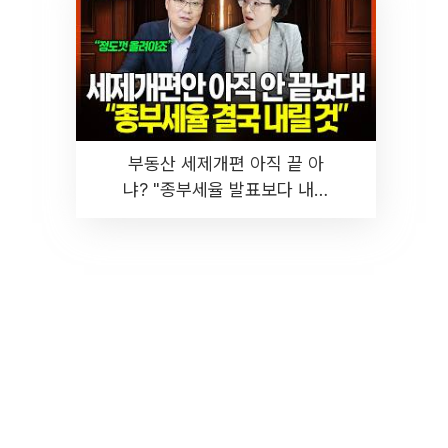
부동산 세제개편 아직 끝 아
냐? "종부세율 발표보다 내릴
것" 장기거주·양도세 전망 I 집
땅지성 I 김인만, 진미윤