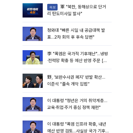
軍 "북한, 동해상으로 단거
속보
리 탄도미사일 발사"
청와대 "빠른 시일 내 공급대책 발
표…2차 회의 후 후속 답변"
李 "폭염은 국가적 기후재난"…냉방
·전력망 확충 등 예산 반영 주문 [종
합]
野, ‘보완수사권 폐지’ 반발 확산…
이준석 “졸속 개악 입법”
이 대통령 "청년은 거의 취약계층…
교육·취업·주거 중심 정책 재편"
이 대통령 "폭염 인프라 확충, 내년
예산 반영 검토…사실상 국가 기후