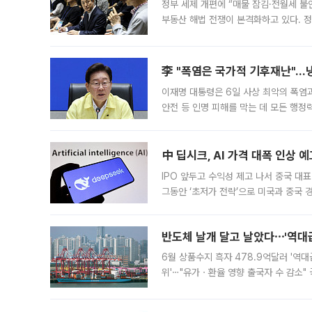
정부 세제 개편에 “매물 잠김·전월세 불
부동산 해법 전쟁이 본격화하고 있다. 
드를 꺼내자 서울시는 전·월세 부담만 
李 "폭염은 국가적 기후재난"…냉
이재명 대통령은 6일 사상 최악의 폭염
안전 등 인명 피해를 막는 데 모든 행
인프라 확충 계획을 내년도 예산안에 반
中 딥시크, AI 가격 대폭 인상 
IPO 앞두고 수익성 제고 나서 중국 대표
그동안 ‘초저가 전략’으로 미국과 중국
가된다. 블룸버그통신에 따르면 딥시크는
반도체 날개 달고 날았다⋯'역대급
6월 상품수지 흑자 478.9억달러 '역대
위'⋯"유가ㆍ환율 영향 출국자 수 감소" 
급 수출 호조가 매달 이어지면서 6월 
대 기