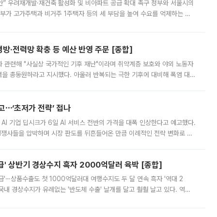
안” 우려재개발·재건축 활성화 및 비아파트 공급 확대 촉구 정부와 서울시의
정부가 고가주택과 비거주 1주택자 등의 세 부담을 높여 수요를 억제하는 카
키울 것이라며 세금이 아닌 공급이 근본적인 처방이라고 전면 반박했다.
방·전력망 확충 등 예산 반영 주문 [종합]
과 관련해 "사실상 국가적인 기후 재난"이라며 취약계층 보호와 야외 노동자
정력을 총동원하라고 지시했다. 아울러 반복되는 극한 기후에 대비해 폭염 대응
영하는 방안도 검토하라고 주문했다. 이 대통령은 이날 폭염·가뭄 대
예고⋯‘초저가 전략’ 접나
 AI 기업 딥시크가 6일 AI 서비스 전반의 가격을 대폭 인상한다고 예고했다.
 경쟁사들을 압박하며 시장 판도를 뒤흔들어온 만큼 이례적인 전략 변화로 평
 이날 공지를 통해 구체적인 인상 폭은 공개하지 않았지만 상당한 수
' 상반기 경상수지 흑자 2000억달러 육박 [종합]
급'⋯상품수출도 첫 1000억달러대 여행수지도 두 달 연속 흑자 '역대 2
국내 경상수지가 유례없는 '반도체 수출' 날개를 달고 훨훨 날고 있다. 역대
경상수지 뿐 아니라 상반기 경상수지 흑자도 2000억달러에 근접하며 사상 최