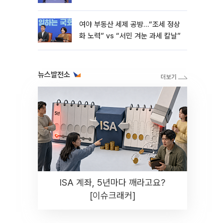
재난"
여야 부동산 세제 공방…“조세 정상
화 노력” vs “서민 겨눈 과세 칼날”
뉴스발전소
ISA 계좌, 5년마다 깨라고요?
[이슈크래커]