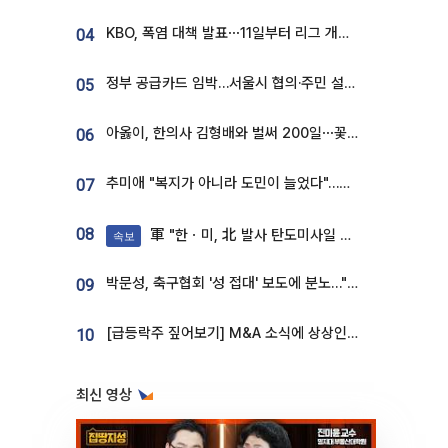
KBO, 폭염 대책 발표⋯11일부터 리그 개시ㆍ경기 오후 7시 시작
04
정부 공급카드 임박…서울시 협의·주민 설득이 성패 가른다 [부동산 해법 전쟁]
05
아옳이, 한의사 김형배와 벌써 200일⋯꽃다발 들고 "프러포즈 아냐"
06
추미애 "복지가 아니라 도민이 늘었다"…재정난 책임론 정면돌파
07
08
軍 "한ㆍ미, 北 발사 탄도미사일 제원 정밀분석 중"
속보
박문성, 축구협회 '성 접대' 보도에 분노…"다 말아먹으려고 작정했나"
09
[급등락주 짚어보기] M&A 소식에 상상인증권ㆍ유니켐 ‘상한가’⋯유증 제동 걸린 SK디앤디↑
10
최신 영상