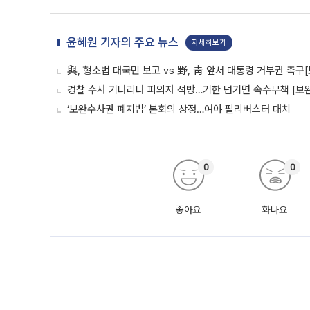
윤혜원 기자의 주요 뉴스
자세히보기
與, 형소법 대국민 보고 vs 野, 靑 앞서 대통령 거부권 촉
경찰 수사 기다리다 피의자 석방…기한 넘기면 속수무책 [보완
‘보완수사권 폐지법’ 본회의 상정…여야 필리버스터 대치
0
0
좋아요
화나요