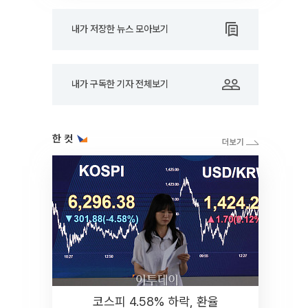
내가 저장한 뉴스 모아보기
내가 구독한 기자 전체보기
한 컷
코스피 4.58% 하락, 환율