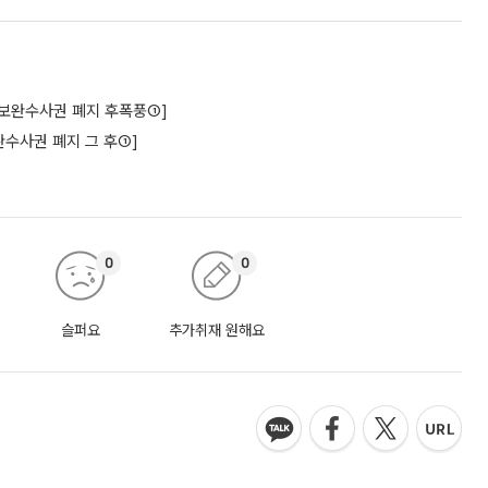
구[보완수사권 폐지 후폭풍①]
수사권 폐지 그 후①]
0
0
슬퍼요
추가취재 원해요