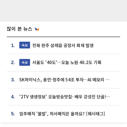
많이 본 뉴스
전북 완주 삼례읍 공장서 화재 발생
속보
1.
서울도 '40도'…오늘 노원 40.2도 기록
속보
2.
SK하이닉스, 용인·청주에 54조 투자…AI 메모리 생산기지 키운다
3.
'2TV 생생정보' 오늘방송맛집- 배우 강성진 단골! 쌀국수ㆍ푸팟퐁 커리 맛집 '블○○○'
4.
입추매직 '불발', 처서매직은 올까요? [해시태그]
5.