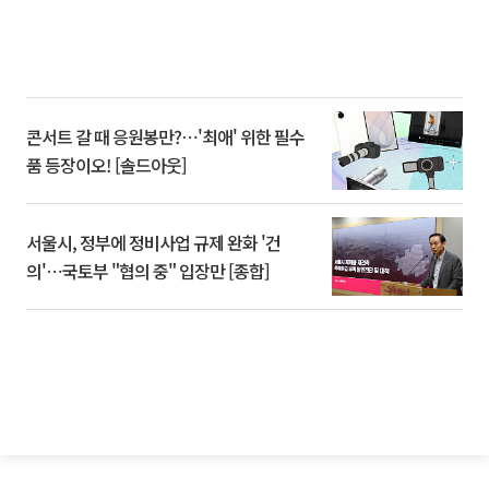
콘서트 갈 때 응원봉만?⋯'최애' 위한 필수
품 등장이오! [솔드아웃]
서울시, 정부에 정비사업 규제 완화 '건
의'⋯국토부 "협의 중" 입장만 [종합]