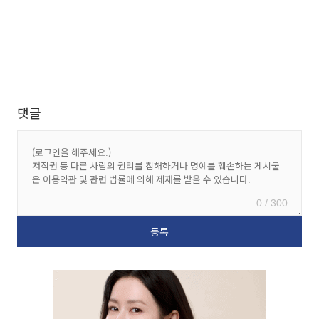
댓글
0 / 300