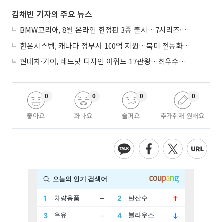
김채빈 기자의 주요 뉴스
BMW코리아, 8월 온라인 한정판 3종 출시…7시리즈·X7·M340i 투어링
한온시스템, 캐나다 정부서 100억 지원…북미 전동화 시장 가속
현대차·기아, 레드닷 디자인 어워드 17관왕…최우수상 2개 수상
0
0
0
0
좋아요
화나요
슬퍼요
추가취재 원해요