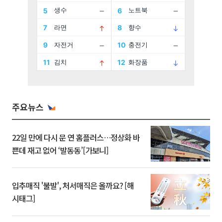
주요뉴스
22일 만에 다시 문 연 홈플러스…정상화 바
쁜데 재고 없어 ‘발동동’[가보니]
입추매직 '불발', 처서매직은 올까요? [해
시태그]