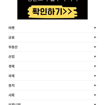
마켓
금융
부동산
산업
경제
국제
정치
사회
오피니언