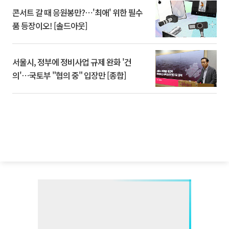
콘서트 갈 때 응원봉만?⋯'최애' 위한 필수
품 등장이오! [솔드아웃]
서울시, 정부에 정비사업 규제 완화 '건
의'⋯국토부 "협의 중" 입장만 [종합]