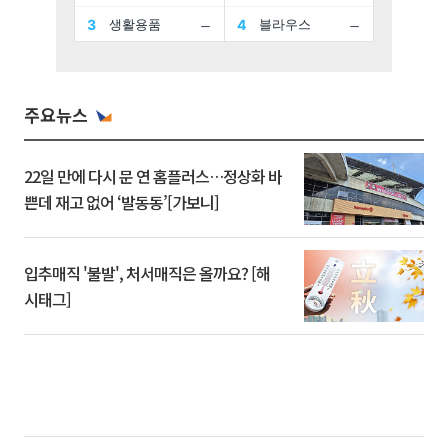
주요뉴스
22일 만에 다시 문 연 홈플러스…정상화 바
쁜데 재고 없어 ‘발동동’[가보니]
입추매직 '불발', 처서매직은 올까요? [해
시태그]