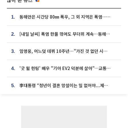
동해안은 시간당 80㎜ 폭우, 그 외 지역은 폭염…‘극과 극 날씨’
1.
[내일 날씨] 폭염 한풀 꺾여도 무더위 계속⋯동해안 이틀 연속 비
2.
임영웅, 어느덧 데뷔 10주년⋯"가진 것 없던 시절, 내 앞엔 20명의 팬뿐"
3.
'굿 윌 헌팅' 배우 "기아 EV2 덕분에 살아"…교통사고 후 안전성 극찬
4.
李대통령 “청년이 결혼 망설이는 일 없어야...제도상 불이익 조사”
5.