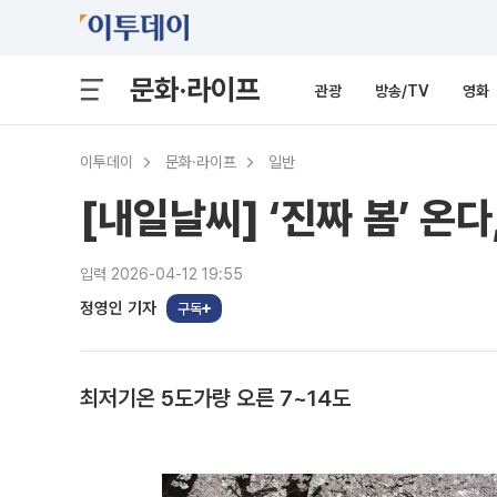
문화·라이프
관광
방송/TV
영화
이투데이
문화·라이프
일반
[내일날씨] ‘진짜 봄’ 온다
입력 2026-04-12 19:55
정영인 기자
구독
최저기온 5도가량 오른 7~14도