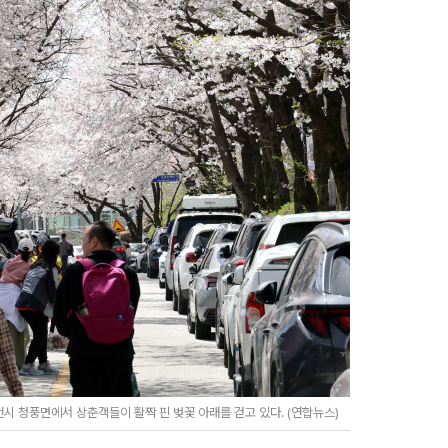
시 청풍면에서 상춘객들이 활짝 핀 벚꽃 아래를 걷고 있다. (연합뉴스)