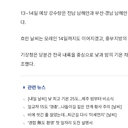
13~14일 예상 강수량은 전남 남해안과 부산·경남 남해안
다.
흐린 날씨는 모레인 14일까지도 이어지겠고, 중부지방의
기상청은 당분간 전국 내륙을 중심으로 낮과 밤의 기온 차
조했다.
관련 뉴스
[내일 날씨] 낮 최고 기온 25도…제주 밤부터 비소식
일교차 15도 '껑충'…나들이길 짙은 안개·황사 주의 [날씨]
비에 씻긴 줄 알았는데…퇴근길 다시 ‘미세먼지’ [날씨]
‘경험 無도 환영’ 첫 일자리 도전 설명서