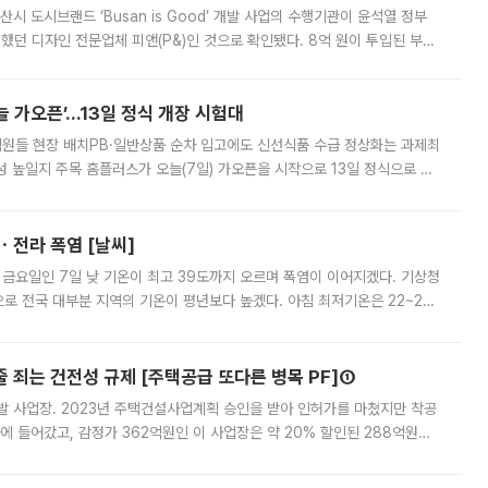
시 도시브랜드 ‘Busan is Good’ 개발 사업의 수행기관이 윤석열 정부
여했던 디자인 전문업체 피앤(P&)인 것으로 확인됐다. 8억 원이 투입된 부산
 부족과 디자인 정체성 논란에 휩싸였던 만큼, 사업 선정 과정과 결과물에
 가오픈’...13일 정식 개장 시험대
.직원들 현장 배치PB·일반상품 순차 입고에도 신선식품 수급 정상화는 과제최
 높일지 주목 홈플러스가 오늘(7일) 가오픈을 시작으로 13일 정식으로 재
직원들이 현장 배치되고, PB 상품과 함께 일반 상품 납품도 순차적으로 진행
ㆍ전라 폭염 [날씨]
 금요일인 7일 낮 기온이 최고 39도까지 오르며 폭염이 이어지겠다. 기상청
로 전국 대부분 지역의 기온이 평년보다 높겠다. 아침 최저기온은 22~27
 대부분 지역에 폭염특보가 발효된 가운데 최고체감온도는 35도 안팎까지 올라
줄 죄는 건전성 규제 [주택공급 또다른 병목 PF]①
발 사업장. 2023년 주택건설사업계획 승인을 받아 인허가를 마쳤지만 착공
에 들어갔고, 감정가 362억원인 이 사업장은 약 20% 할인된 288억원에
 현재는 4차 공매를 위한 조건 협의가 진행 중이다. 수도권의 주요 주거 배