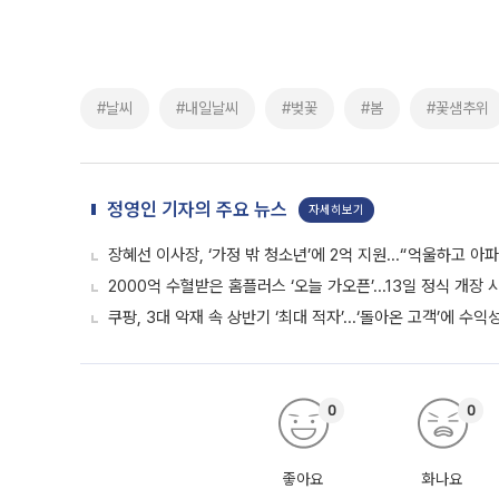
#날씨
#내일날씨
#벚꽃
#봄
#꽃샘추위
정영인 기자의 주요 뉴스
자세히보기
장혜선 이사장, ‘가정 밖 청소년’에 2억 지원...“억울하고 아
2000억 수혈받은 홈플러스 ‘오늘 가오픈’...13일 정식 개장
쿠팡, 3대 악재 속 상반기 ‘최대 적자’...‘돌아온 고객’에 수익
0
0
좋아요
화나요