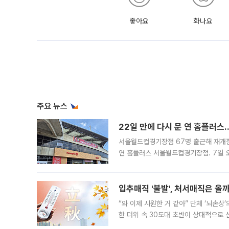
좋아요
화나요
주요 뉴스
22일 만에 다시 문 연 홈플러스
서울월드컵경기장점 67명 출근해 재개점 
연 홈플러스 서울월드컵경기장점. 7일 
우유, 과일 같은 신선식품이 차근차근 자
입추매직 '불발', 처서매직은 올
“와 이제 시원한 거 같아” 단체 ‘뇌손상
한 더위 속 30도대 초반이 상대적으로
지역에 있었습니다. 7월 말에는 서풍과