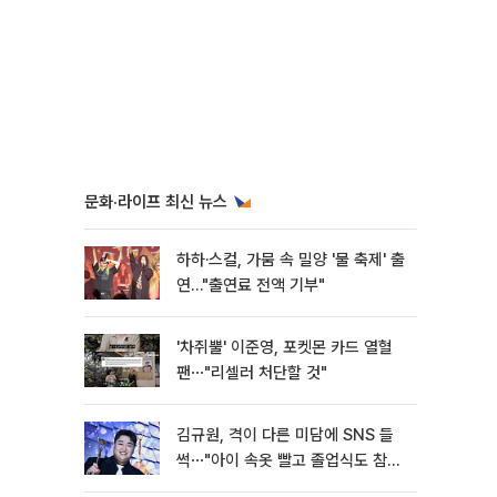
문화·라이프 최신 뉴스
하하·스컬, 가뭄 속 밀양 '물 축제' 출
연…"출연료 전액 기부"
'차쥐뿔' 이준영, 포켓몬 카드 열혈
팬⋯"리셀러 처단할 것"
김규원, 격이 다른 미담에 SNS 들
썩⋯"아이 속옷 빨고 졸업식도 참
석"