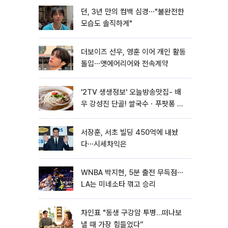
던, 3년 만의 컴백 심경⋯"불완전한
모습도 솔직하게"
더보이즈 선우, 영훈 이어 개인 활동
돌입⋯앳에어리어와 전속계약
'2TV 생생정보' 오늘방송맛집- 배
우 강성진 단골! 쌀국수ㆍ푸팟퐁 커
리 맛집 '블○○○'
서장훈, 서초 빌딩 450억에 내놨
다⋯시세차익은
WNBA 박지현, 5분 출전 무득점⋯
LA는 미네소타 꺾고 승리
차인표 "동생 구강암 투병…떠나보
낼 때 가장 힘들었다”