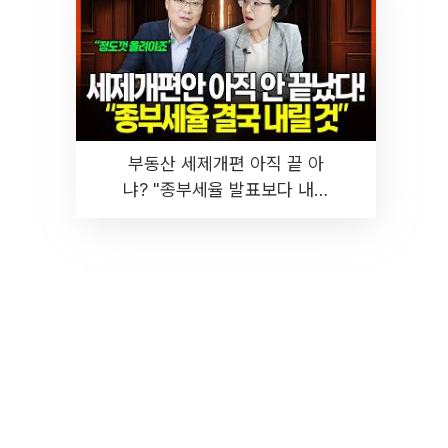
부동산 세제개편 아직 끝 아
냐? "종부세율 발표보다 내릴
것" 장기거주·양도세 전망 I 집
땅지성 I 김인만, 진미윤