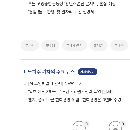
오늘 고양종합운동장 '방탄소년단 콘서트', 혼잡 예상
‘경험 無도 환영’ 첫 일자리 도전 설명서
#날씨
#바람
#미세먼지
#서울
#제주
노희주 기자의 주요 뉴스
자세히보기
[AI 코인패밀리 만평] NEW 피서지
'입추'에도 39도⋯수도권ㆍ강원ㆍ전라 폭염 [날씨]
젠지, 풀세트 끝 한화생명 제압⋯한화생명은 3연패 수렁
0
0