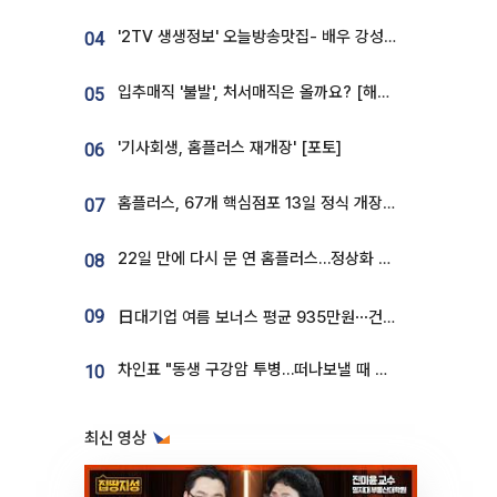
'2TV 생생정보' 오늘방송맛집- 배우 강성진 단골! 쌀국수ㆍ푸팟퐁 커리 맛집 '블○○○'
04
입추매직 '불발', 처서매직은 올까요? [해시태그]
05
'기사회생, 홈플러스 재개장' [포토]
06
홈플러스, 67개 핵심점포 13일 정식 개장…영업 재개 속도
07
22일 만에 다시 문 연 홈플러스…정상화 바쁜데 재고 없어 ‘발동동’[가보니]
08
09
日대기업 여름 보너스 평균 935만원⋯건설회사 1800만 넘어
차인표 "동생 구강암 투병…떠나보낼 때 가장 힘들었다”
10
최신 영상