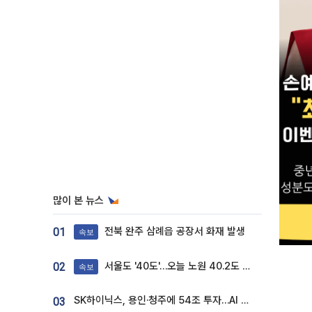
많이 본 뉴스
전북 완주 삼례읍 공장서 화재 발생
01
속보
서울도 '40도'…오늘 노원 40.2도 기록
02
속보
SK하이닉스, 용인·청주에 54조 투자…AI 메모리 생산기지 키운다
03