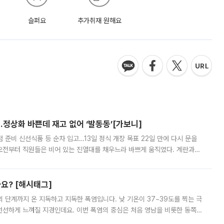
슬퍼요
추가취재 원해요
…정상화 바쁜데 재고 없어 ‘발동동’[가보니]
준비 신선식품 등 순차 입고…13일 정식 개장 목표 22일 만에 다시 문을
오전부터 직원들은 비어 있는 진열대를 채우느라 바쁘게 움직였다. 계란과
리를 잡기 시작했지만, 매장 곳곳엔 여전히 텅 빈 매대가 먼저 눈에 들어왔
까요? [해시태그]
’의 단계까지 온 지독하고 지독한 폭염입니다. 낮 기온이 37~39도를 찍는 극
 선선하게 느껴질 지경인데요. 이번 폭염의 중심은 처음 영남을 비롯한 동쪽
 북서풍이 산맥을 넘어 영남 쪽으로 내려오면서 뜨겁고 건조해졌는데요.