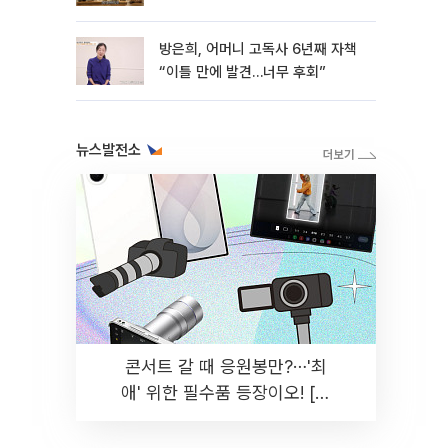
방은희, 어머니 고독사 6년째 자책
“이틀 만에 발견…너무 후회”
뉴스발전소
콘서트 갈 때 응원봉만?⋯'최
애' 위한 필수품 등장이오! [솔
드아웃]