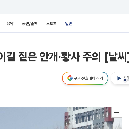
음악
공연/출판
스포츠
일반
이길 짙은 안개·황사 주의 [날씨
기사
구글 선호매체 추가