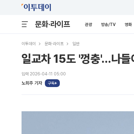
문화·라이프
관광
방송/TV
영화
이투데이
문화·라이프
일반
일교차 15도 '껑충'…나들
입력 2026-04-11 05:00
노희주 기자
구독