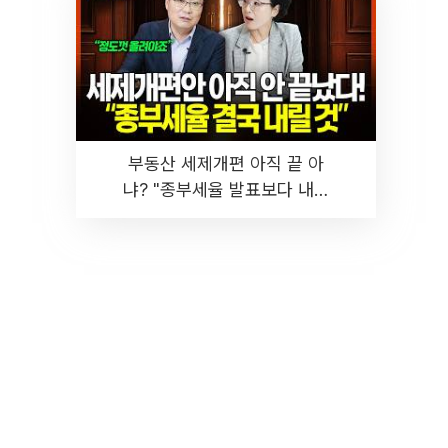
부동산 세제개편 아직 끝 아
냐? "종부세율 발표보다 내릴
것" 장기거주·양도세 전망 I 집
땅지성 I 김인만, 진미윤