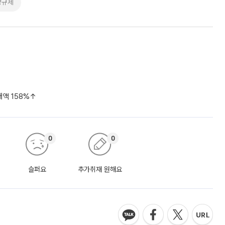
량규제
래액 158%↑
0
0
슬퍼요
추가취재 원해요