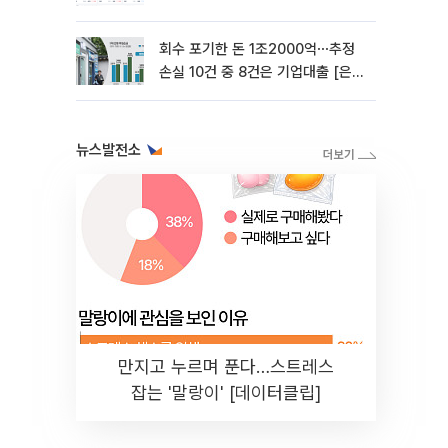
지나 [은행권 '10조 부실' 경고등]
회수 포기한 돈 1조2000억⋯추정
손실 10건 중 8건은 기업대출 [은행
권 '10조 부실' 경고등]
뉴스발전소
만지고 누르며 푼다…스트레스
잡는 '말랑이' [데이터클립]