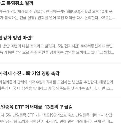
말도 폭염취소 될까
구가 7일 재개될 수 있을까. 한국야구위원회(KBO)가 6일 오후 10개 구
 참석하는 긴급 실행위원회를 열어 폭염 대책을 다시 논의한다. KBO는
서 관람객과 선수단의 안전 위험 상황이 발생했다”며 5∼6일 예정됐던
 강화 방안 마련”
 것이라고 밝혔다. 5일(현지시간) 로이터통신에 따르면
속 가능한 방식으로 주주 환원을 강화하는 방안을 모색하고 있다”고 밝혔다.
그러면서 자세한 내용은 “조만간 공개할 예정”이라고 덧붙였다. SK하이닉스도 로이터에 전달한 성명에서 “연
가격제 추진…韓 기업 영향 촉각
폴리실리콘에 관세와 최저수입가격제를 도입하는 방안을 추진한다. 태양광과
콘의 미국 내 생산을 확대하고 중국 의존도를 낮추려는 조치다. 이번 조처
쏠리고 있다. 5일(현지시간) 블룸버그통신에 따르면 미국 행정부 내에서는
종목 ETF 거래대금 '13분의 1' 급감
자 5일 단일종목 ETF 거래액 9199억으로 축소 단일종목 레버리지 상장
예탁금 강화 조치가 시행된 지 4거래일 만에 관련 거래대금이 규제 전 대비
거래소에 따르면 전날 코스피 시장 전체 거래대금은 25조2129억원을 기록