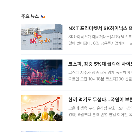
주요 뉴스
NXT 프리마켓서 SK하이닉스 또
SK하이닉스가 대체거래소(ATS) 넥스
일이 벌어졌다. 6일 금융투자업계에 따르
규장 종가보다 29.98% 내린 116만8
규시장과 달
코스피, 장중 5%대 급락에 사이
코스피 지수가 장중 5% 넘게 폭락하며
따르면 오전 10시18분 코스피200 
정지됐다. 발동 시점 당시 코스피200 선
록했다.
한끼 먹기도 무섭다...폭염이 부
고온에 생육 부진·출하량 감소…오이·참외
영향, 8월부터 본격 반영 연일 이어진 
고온에 취약한 시금치와 상추 등 잎채소뿐