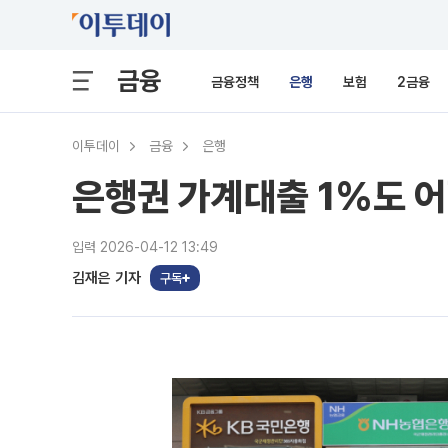
금융
금융정책
은행
보험
2금융
이투데이
금융
은행
은행권 가계대출 1%도 
입력 2026-04-12 13:49
김재은 기자
구독