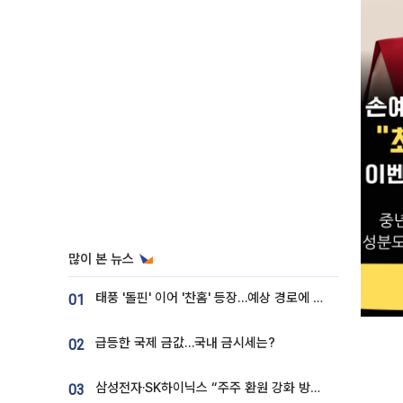
많이 본 뉴스
태풍 '돌핀' 이어 '찬홈' 등장…예상 경로에 한국 '한숨'
01
급등한 국제 금값…국내 금시세는?
02
삼성전자·SK하이닉스 “주주 환원 강화 방안 마련”
03