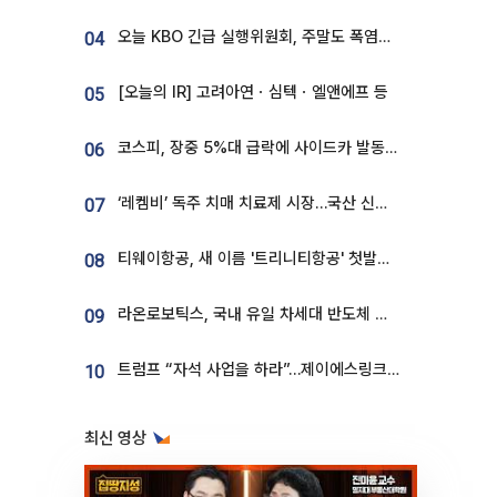
오늘 KBO 긴급 실행위원회, 주말도 폭염취소 될까
04
[오늘의 IR] 고려아연ㆍ심텍ㆍ엘앤에프 등
05
코스피, 장중 5%대 급락에 사이드카 발동…삼성·SK 동반 폭락
06
‘레켐비’ 독주 치매 치료제 시장…국산 신약 등장하나
07
티웨이항공, 새 이름 '트리니티항공' 첫발…SSC 전략 본격화
08
라온로보틱스, 국내 유일 차세대 반도체 공정 로봇 개발 ‘고객사 테스트 진행’
09
트럼프 “자석 사업을 하라”…제이에스링크, 비중국 영구자석 공급망 구축 속도
10
최신 영상