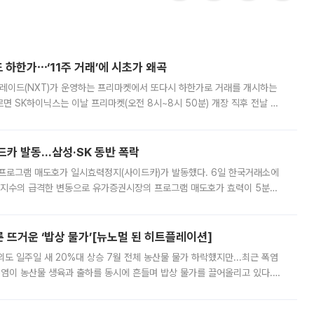
 하한가⋯‘11주 거래’에 시초가 왜곡
트레이드(NXT)가 운영하는 프리마켓에서 또다시 하한가로 거래를 개시하는
면 SK하이닉스는 이날 프리마켓(오전 8시~8시 50분) 개장 직후 전날 정
000원에 거래됐다. 거래량은 11주에 불과했으나, 최초 가격 결정이 기존 정
드카 발동…삼성·SK 동반 폭락
 프로그램 매도호가 일시효력정지(사이드카)가 발동했다. 6일 한국거래소에
선물지수의 급격한 변동으로 유가증권시장의 프로그램 매도호가 효력이 5분간
물지수는 전 거래일 종가 대비 52.48포인트(5.04%) 내린 987.24를 기
른 뜨거운 ‘밥상 물가’[뉴노멀 된 히트플레이션]
도 일주일 새 20%대 상승 7월 전체 농산물 물가 하락했지만...최근 폭염
폭염이 농산물 생육과 출하를 동시에 흔들며 밥상 물가를 끌어올리고 있다.
 아니라 오이와 참외, 브로콜리 가격까지 일주일 새 두 자릿수로 뛰었다.