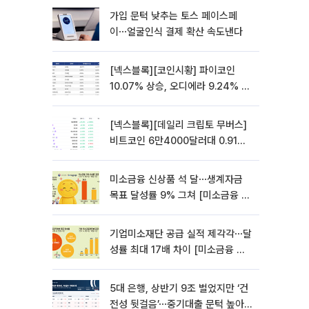
가입 문턱 낮추는 토스 페이스페
이⋯얼굴인식 결제 확산 속도낸다
[넥스블록][코인시황] 파이코인
10.07% 상승, 오디에라 9.24% 하
락
[넥스블록][데일리 크립토 무버스]
비트코인 6만4000달러대 0.91%
상승…파이네트워크 10.21% 상승
미소금융 신상품 석 달⋯생계자금
목표 달성률 9% 그쳐 [미소금융 첫
성적표]
기업미소재단 공급 실적 제각각⋯달
성률 최대 17배 차이 [미소금융 첫
성적표]
5대 은행, 상반기 9조 벌었지만 ‘건
전성 뒷걸음’⋯중기대출 문턱 높아