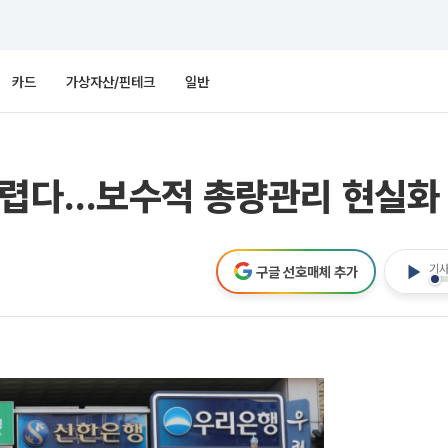
카드
가상자산/핀테크
일반
어렵다…보수적 총량관리 현실화
기사
구글 선호매체 추가