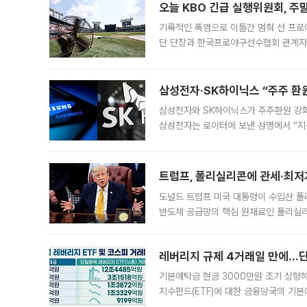
오늘 KBO 긴급 실행위원회, 주
기록적인 폭염으로 이틀간 멈춰 선 프로야
단 단장과 한국프로야구선수협회 관계자가
5일 “최근 전국적으로 폭염이 지속되면
KBO리그와
삼성전자·SK하이닉스 “주주 환원
삼성전자와 SK하이닉스가 주주환원 강화 방안 마련에 나설
삼성전자는 로이터에 보낸 성명에서 “지
트럼프, 폴리실리콘에 관세·최저
도널드 트럼프 미국 대통령이 수입산 
반도체 공급망의 핵심 원재료인 폴리실리
로 한국 기업에 미칠 영향에도 관심이 
레버리지 규제 4거래일 만에…단일
기본예탁금 현금 3000만원 조기 상향하
지수펀드(ETF)에 대한 금융당국의 기본
13분의 1수준으로 급감했다. 6일 한국