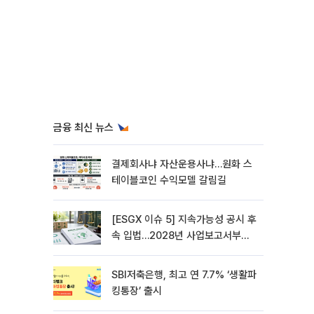
금융 최신 뉴스
결제회사냐 자산운용사냐…원화 스
테이블코인 수익모델 갈림길
[ESGX 이슈 5] 지속가능성 공시 후
속 입법…2028년 사업보고서부터
적용
SBI저축은행, 최고 연 7.7% ‘생활파
킹통장’ 출시