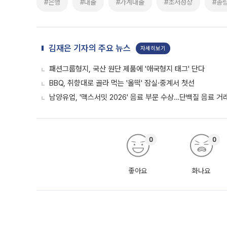
#은행
#대출
#가계대출
#초저성장
#총
김재은 기자의 주요 뉴스
자세히보기
패션그룹형지, 국산 원단 제품에 '애국형지 태그' 단다
BBQ, 취향대로 골라 먹는 '올떡' 잠실·중계서 첫선
남양유업, '맥스서밋 2026' 음료 부문 수상…단백질 음료 거
0
0
좋아요
화나요