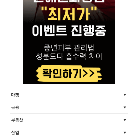
마켓
금융
부동산
산업