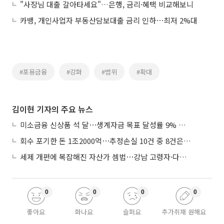
"사장님 대출 갈아타세요"…은행, 금리·혜택 비교해보니
카뱅, 개인사업자 부동산담보대출 금리 인하⋯최저 2%대
#포용금융
#강화
#범위
#확대
김이현 기자의 주요 뉴스
미소금융 신상품 석 달⋯생계자금 목표 달성률 9% 그쳐
회수 포기한 돈 1조2000억⋯추정손실 10건 중 8건은 기업대출
세제 개편에 복잡해진 자산가 셈법⋯강남 고령자·다주택자 ‘자산재편 고심’
0
0
0
0
좋아요
화나요
슬퍼요
추가취재 원해요