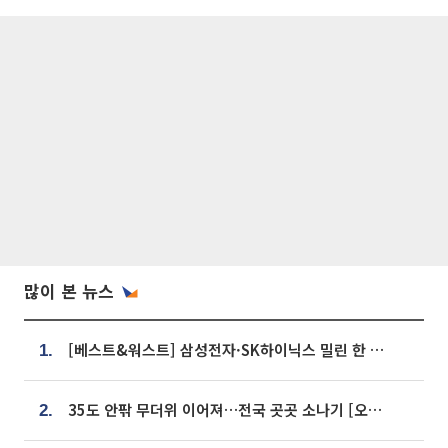
많이 본 뉴스
[베스트&워스트] 삼성전자·SK하이닉스 밀린 한 주…상상인증권은 85% 급등
1.
35도 안팎 무더위 이어져…전국 곳곳 소나기 [오늘 날씨]
2.