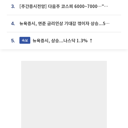
[주간증시전망] 다음주 코스피 6000~7000⋯“外人 수급은 정책이 변수”
3.
뉴욕증시, 연준 금리인상 기대감 꺾이자 상승...S&P500 사상 최고치 [종합]
4.
뉴욕증시, 상승...나스닥 1.3% ↑
속보
5.