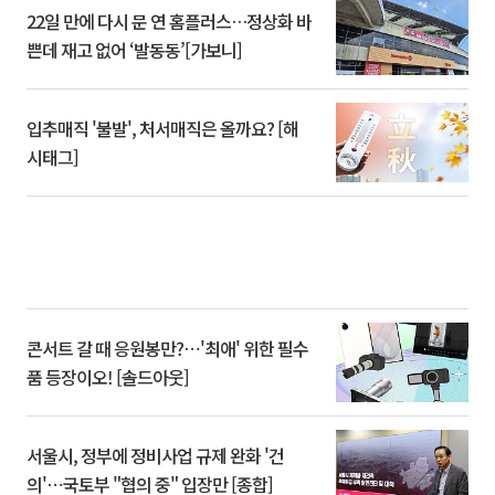
22일 만에 다시 문 연 홈플러스…정상화 바
쁜데 재고 없어 ‘발동동’[가보니]
입추매직 '불발', 처서매직은 올까요? [해
시태그]
콘서트 갈 때 응원봉만?⋯'최애' 위한 필수
품 등장이오! [솔드아웃]
서울시, 정부에 정비사업 규제 완화 '건
의'⋯국토부 "협의 중" 입장만 [종합]