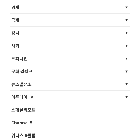
경제
국제
정치
사회
오피니언
문화·라이프
뉴스발전소
이투데이TV
스페셜리포트
Channel 5
위너스IR클럽