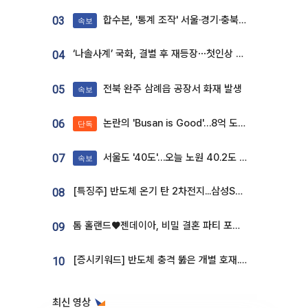
합수본, '통계 조작' 서울·경기·충북 선관위 등 추가 압수수색
03
속보
‘나솔사계’ 국화, 결별 후 재등장⋯첫인상 투표 휩쓸고 ‘인기녀’ 등극
04
전북 완주 삼례읍 공장서 화재 발생
05
속보
논란의 'Busan is Good'…8억 도시브랜드, 용산 대통령실 CI 업체가 수행
06
단독
서울도 '40도'…오늘 노원 40.2도 기록
07
속보
[특징주] 반도체 온기 탄 2차전지...삼성SDI, 장 초반 7% 넘게 껑충
08
톰 홀랜드♥젠데이아, 비밀 결혼 파티 포착⋯호텔 대관비만 9억
09
[증시키워드] 반도체 충격 뚫은 개별 호재...포스코퓨처엠·에코프로·한화솔루션 '눈길'
10
최신 영상