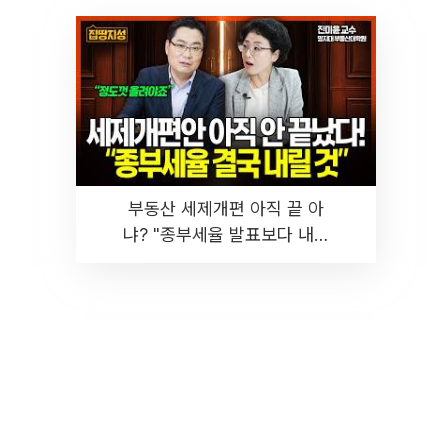
부동산 세제개편 아직 끝 아
냐? "종부세율 발표보다 내릴
것" 장기거주·양도세 전망 I 집
땅지성 I 김인만, 진미윤