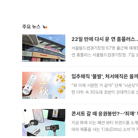
주요 뉴스
22일 만에 다시 문 연 홈플러스
서울월드컵경기장점 67명 출근해 재개점 
연 홈플러스 서울월드컵경기장점. 7일 
우유, 과일 같은 신선식품이 차근차근 자
입추매직 '불발', 처서매직은 올
“와 이제 시원한 거 같아” 단체 ‘뇌손상
한 더위 속 30도대 초반이 상대적으로
지역에 있었습니다. 7월 말에는 서풍과
콘서트 갈 때 응원봉만?⋯'최애'
지금 화제 되는 패션·뷰티 트렌드를 소개
따라 제품을 사는 '디토(Ditto) 소비
어디일까요? 아이돌 콘서트 시작을 기다