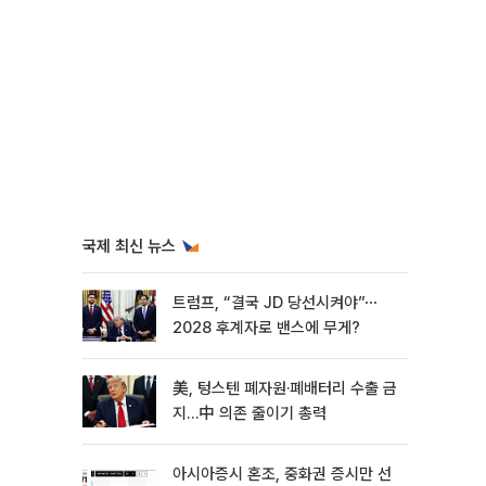
국제 최신 뉴스
트럼프, “결국 JD 당선시켜야”⋯
2028 후계자로 밴스에 무게?
美, 텅스텐 폐자원·폐배터리 수출 금
지…中 의존 줄이기 총력
아시아증시 혼조, 중화권 증시만 선