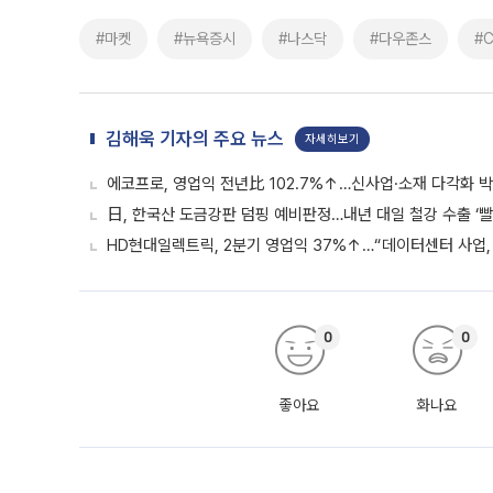
#마켓
#뉴욕증시
#나스닥
#다우존스
#C
김해욱 기자의 주요 뉴스
자세히보기
에코프로, 영업익 전년比 102.7%↑…신사업·소재 다각화 박
日, 한국산 도금강판 덤핑 예비판정…내년 대일 철강 수출 ‘빨
HD현대일렉트릭, 2분기 영업익 37%↑…“데이터센터 사업, 
0
0
좋아요
화나요