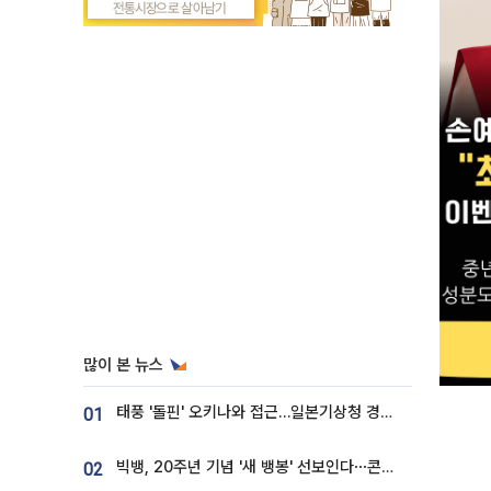
많이 본 뉴스
태풍 '돌핀' 오키나와 접근…일본기상청 경로 업데이트
01
빅뱅, 20주년 기념 '새 뱅봉' 선보인다⋯콘서트 앞두고 팝업 개최
02