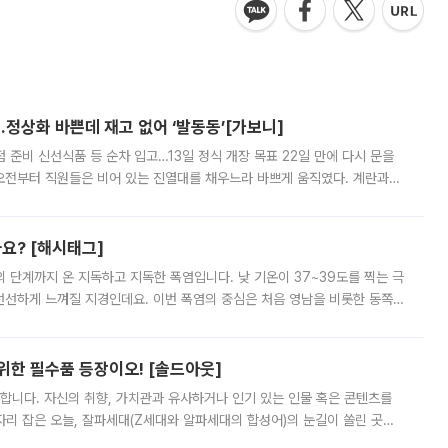
…정상화 바쁜데 재고 없어 ‘발동동’[가보니]
준비 신선식품 등 순차 입고…13일 정식 개장 목표 22일 만에 다시 문을
오전부터 직원들은 비어 있는 진열대를 채우느라 바쁘게 움직였다. 계란과
리를 잡기 시작했지만, 매장 곳곳엔 여전히 텅 빈 매대가 먼저 눈에 들어왔
까요? [해시태그]
’의 단계까지 온 지독하고 지독한 폭염입니다. 낮 기온이 37~39도를 찍는 극
 선선하게 느껴질 지경인데요. 이번 폭염의 중심은 처음 영남을 비롯한 동쪽
 북서풍이 산맥을 넘어 영남 쪽으로 내려오면서 뜨겁고 건조해졌는데요.
 위한 필수품 등장이오! [솔드아웃]
합니다. 자신의 취향, 가치관과 유사하거나 인기 있는 인물 혹은 콘텐츠를
'가 자리 잡은 오늘, 잘파세대(Z세대와 알파세대의 합성어)의 눈길이 쏠린 곳은
리는 공연장. 응원봉만큼이나 눈에 띄는 게 있습니다. 공연이 시작되기