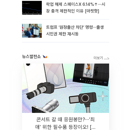
락업 해제 스페이스X 6.14%↑⋯시
장 충격 제한적인 이유 [마켓핫]
트럼프 ‘원정출산 차단’ 명령⋯출생
시민권 제한 재시동
뉴스발전소
콘서트 갈 때 응원봉만?⋯'최
애' 위한 필수품 등장이오! [솔