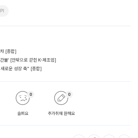
PI
차 [종합]
간불’ [안팎으로 갇힌 K-제조업]
새로운 성장 축” [종합]
0
0
슬퍼요
추가취재 원해요