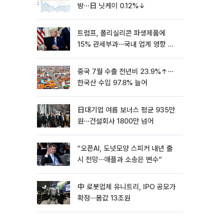
방⋯日 닛케이 0.12%↓
트럼프, 폴리실리콘 파생제품에
15% 관세부과⋯국내 업계 영향 촉
각 [종합]
중국 7월 수출 전년비 23.9%↑⋯
한국산 수입 97.8% 늘어
日대기업 여름 보너스 평균 935만
원⋯건설회사 1800만 넘어
“오픈AI, 도넛모양 스피커 내년 출
시 전망⋯애플과 소송은 변수”
中 로봇업체 유니트리, IPO 공모가
확정⋯몸값 13조원