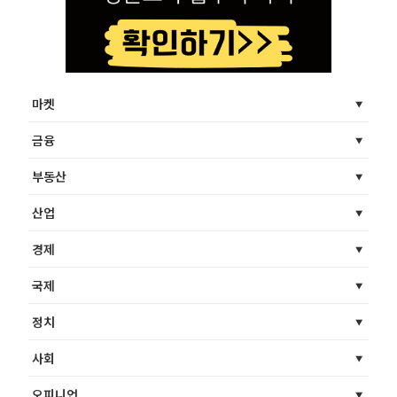
마켓
금융
부동산
산업
경제
국제
정치
사회
오피니언