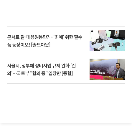
콘서트 갈 때 응원봉만?⋯'최애' 위한 필수
품 등장이오! [솔드아웃]
서울시, 정부에 정비사업 규제 완화 '건
의'⋯국토부 "협의 중" 입장만 [종합]