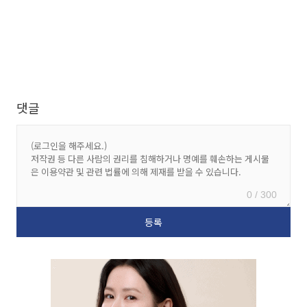
댓글
0 / 300