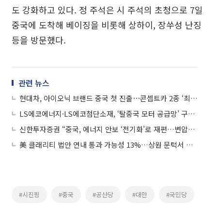
도 강화하고 있다. 정 주석은 시 주석의 초청으로 7일
중국에 도착해 베이징을 비롯해 상하이, 장쑤성 난징
등을 방문했다.
관련 뉴스
현대차, 아이오닉 브랜드 중국 첫 진출⋯콘셉트카 2종 ‘최초 공개’
LS에코에너지·LS에코첨단소재, ‘탈중국 모터 공급망’ 구축 협력
신한투자증권 “중국, 에너지 안보 ‘전기화’로 재편…변압기·ESS 핵심 수혜”
美 클래리티 법안 연내 통과 가능성 13%…상원 문턱서 제동
#시진핑
#중국
#공산당
#대만
#국민당