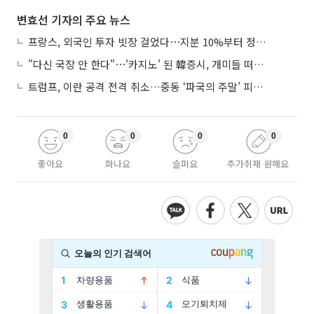
변효선 기자의 주요 뉴스
프랑스, 외국인 투자 빗장 걸었다⋯지분 10%부터 정부가 승인
"다신 국장 안 한다"⋯'카지노' 된 韓증시, 개미들 떠난다
트럼프, 이란 공격 전격 취소…중동 ‘파국의 주말’ 피했다
0
0
0
0
좋아요
화나요
슬퍼요
추가취재 원해요