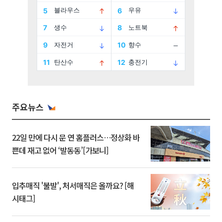
주요뉴스
22일 만에 다시 문 연 홈플러스…정상화 바
쁜데 재고 없어 ‘발동동’[가보니]
입추매직 '불발', 처서매직은 올까요? [해
시태그]