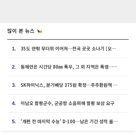
많이 본 뉴스
35도 안팎 무더위 이어져…전국 곳곳 소나기 [오늘 날씨]
1.
동해안은 시간당 80㎜ 폭우, 그 외 지역은 폭염…‘극과 극 날씨’
2.
SK하이닉스, 분기배당 375원 확정…주주환원책 9월로 앞당겨 발표
3.
이남오 함평군수, 군공항 소음피해 함평 보상 요구
4.
'개편 전 마지막 수능' D-100⋯남은 기간 성적 올릴 전략은
5.