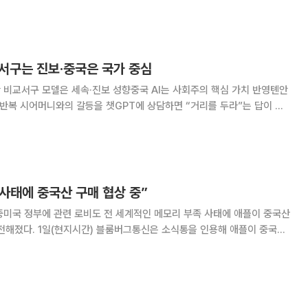
작하면서 10여 년 전 사건
…서구는 진보·중국은 국가 중심
치관 비교서구 모델은 세속·진보 성향중국 AI는 사회주의 핵심 가치 반영톈안
 반복 시어머니와의 갈등을 챗GPT에 상담하면 “거리를 두라”는 답이 나
으면 “시어머니의 간섭은 애정에서 비롯된 것일 수 있다”며 타협을 권한
다 답이 다른 것은 학습 데이터와 개발사의
 사태에 중국산 구매 협상 중”
 중미국 정부에 관련 로비도 전 세계적인 메모리 부족 사태에 애플이 중국산
식통을 인용해 애플이 중국에
될 메모리 부품을 창신메모리테크놀로지스(CXMT)와 양쯔메모리테크놀
로지스(YMTC)로부터 구매하는 것을 추진하고 있다고 보도했다. 애플과