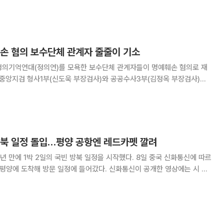
함한 서방을 겨냥해 압박 메시지를 내놓을 가능성이 크다"고 전망했다.
치 매체 액시오스 등에 따르면
훼손 혐의 보수단체 관계자 줄줄이 기소
정의기억연대(정의연)를 모욕한 보수단체 관계자들이 명예훼손 혐의로 재
병헌 씨를 불구속 기소했다고 밝혔다. 검찰은 김 씨 외에도 주옥
 신자유연대 대표 등 보수단체 인사 4명도 명
방북 일정 돌입…평양 공항엔 레드카펫 깔려
1박 2일의 국빈 방북 일정을 시작했다. 8일 중국 신화통신에 따르
 평양에 도착해 방문 일정에 들어갔다. 신화통신이 공개한 영상에는 시 주
전용기가 레드카펫이 깔린 평양 순안공항에 착륙하는 모습이 포착됐다. 공
 오성홍기는 물론 시 주석의 방문을 환