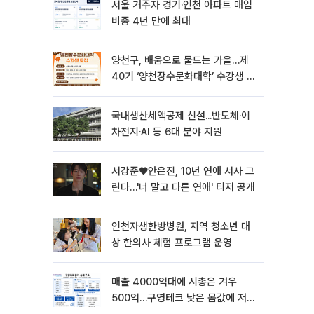
서울 거주자 경기·인천 아파트 매입
비중 4년 만에 최대
양천구, 배움으로 물드는 가을…제
40기 ‘양천장수문화대학’ 수강생 모
집
국내생산세액공제 신설...반도체·이
차전지·AI 등 6대 분야 지원
서강준♥안은진, 10년 연애 서사 그
린다…'너 말고 다른 연애' 티저 공개
인천자생한방병원, 지역 청소년 대
상 한의사 체험 프로그램 운영
매출 4000억대에 시총은 겨우
500억…구영테크 낮은 몸값에 저가