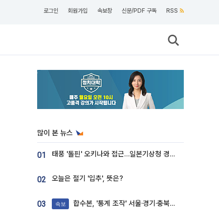
로그인
회원가입
속보창
신문/PDF 구독
RSS
많이 본 뉴스
태풍 '돌핀' 오키나와 접근…일본기상청 경로 업데이트
01
오늘은 절기 '입추', 뜻은?
02
합수본, '통계 조작' 서울·경기·충북 선관위 등 추가 압수수색
03
속보