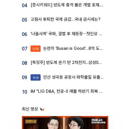
[증시키워드] 반도체 충격 뚫은 개별 호재...포스코퓨처엠·에코프로·한화솔루션 '눈길'
04
고점서 후퇴한 국제 금값…국내 금시세는?
05
‘나솔사계’ 국화, 결별 후 재등장⋯첫인상 투표 휩쓸고 ‘인기녀’ 등극
06
논란의 'Busan is Good'…8억 도시브랜드, 용산 대통령실 CI 업체가 수행
07
단독
[특징주] 반도체 온기 탄 2차전지...삼성SDI, 장 초반 7% 넘게 껑충
08
안산 성곡동 공장서 화학물질 유출 사고 발생
09
속보
iM "LIG D&A, 천궁-II 매출 하반기 회복 전망…방산 톱픽 유지"
10
최신 영상