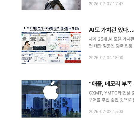
2026-07-07 17:47
자로 지목된 뒤 자백을 시
AI도 가치관 있다
세계 25개 AI 모델 가
먼·대만 질문엔 당국 입장
오지만, 중국 딥시크에 물
2026-07-04 18:00
다. 같은 질문에도 AI마
“애플, 메모리 부족
CXMT, YMTC와 협상
구매를 추진 중인 것으로 전해졌다. 1일(현지시간) 블룸버그통신은 소
서 판매되는 기기에 탑재
2026-07-02 15:03