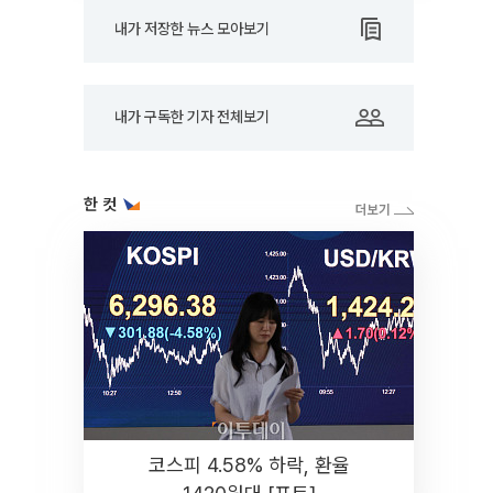
내가 저장한 뉴스 모아보기
내가 구독한 기자 전체보기
한 컷
코스피 4.58% 하락, 환율