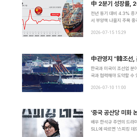
中 2분기 성장률, 
전년 동기 대비 4.3% 
서 부양책 나올지 주목 중국 경제가 2022년 이후 가장 낮은 성장률을 기록했다. 수출은 AI와 전기
자동차(EV) 수요를 등에
2026-07-15 15:29
를 끌어내렸다. 시장에서
中관영지 "韓조선,
한국과 미국이 조선업 분야
국과 협력해야 도약할 수 있다”고 주장했다. 중국 글로벌타
과의 조선업 협력이 전략
2026-07-10 11:00
치적 뒷받침이 산업에 근본
'중국 공산당 미화 
배우 한석규 주연의 드라마 '스
SLL에 따르면 '스피킹 
플랫폼은 아직 확정되지 않았다. '스피킹 데드'는 법의학자 장재욱(한석규)이 