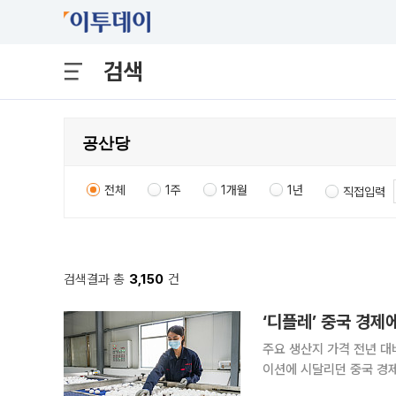
검색
전체
1주
1개월
1년
직접입력
검색결과 총
3,150
건
‘디플레’ 중국 경제
주요 생산지 가격 전년 대
이션에 시달리던 중국 경
서다. 20일(현지시간) 뉴욕타임스(NYT)에 따르면 중국 주요 달걀 생산 지역 가격은 전년 대비