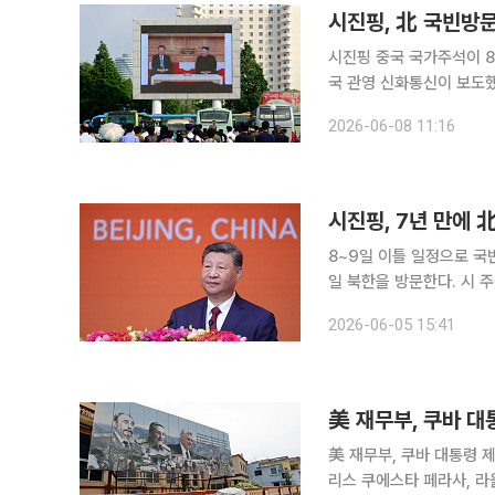
시진핑, 北 국빈방문
시진핑 중국 국가주석이 8
국 관영 신화통신이 보도했다. 시 주석은 김정은 북한 국무위원장 겸 노동당 총비서
한을 국빈 방문한다. 이
2026-06-08 11:16
겸 중앙판공청 주임, 왕이
시진핑, 7년 만에 
8~9일 이틀 일정으로 국빈 방문 시진핑 중국 국가주석이 김정은 북한 국무위
일 북한을 방문한다. 시 주석의 방북
시 주석이 김 위원장의 초
2026-06-05 15:41
선중앙통신도 비슷한 시각
美 재무부, 쿠바 대
美 재무부, 쿠바 대통령 제재 미국 재무부가 4일(현지시간) 미겔 디아스카넬 쿠바 대통
리스 쿠에스타 페라사, 라