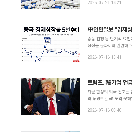
2026-07-21 14:21
40% 이상 급등했다. 최
中인민일보 "경제성
중동 전쟁 등 단기적 요인이 배경"개별 
성장률 둔화세와 관련해 “중동
산당 기관지 인민일보는 논
2026-07-16 13:41
받은 것”이라며 “석유화학
트럼프, 韓기업 언급
해군 함정의 외국 건조는 
와 동맹으론 韓 도약 못해" 도널드 트럼프 미국 대통령이 조선 분야 협력 필요성을 강조하면서
기업을 지목했다. 특히 “일부 
2026-07-16 08:40
트럼프 대통령은 펜실베이