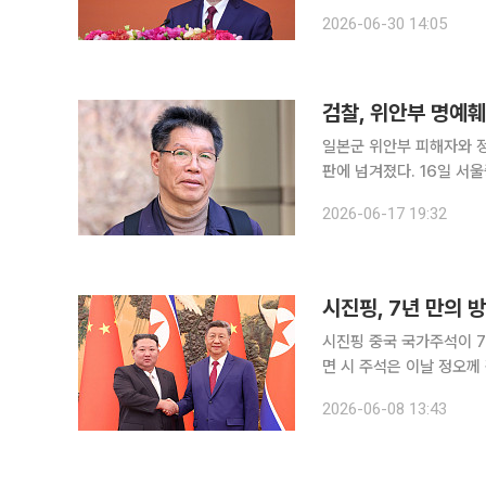
"시진핑 주석이 미국을 포
2026-06-30 14:05
30일 신화통신과 미국 정
검찰, 위안부 명예
일본군 위안부 피해자와 
판에 넘겨졌다. 16일 서울중앙지검 형사1부(신도욱 부장검사)와 공공수사3부(김정옥 부장검사)는
위안부법폐지국민 행동의 대표인 김
2026-06-17 19:32
순 엄마부대 대표, 김상진
시진핑, 7년 만의 
시진핑 중국 국가주석이 7년 만에 
면 시 주석은 이날 정오께
석이 탑승한 에어차이나 
2026-06-08 13:43
항에는 북한 인공기와 중국