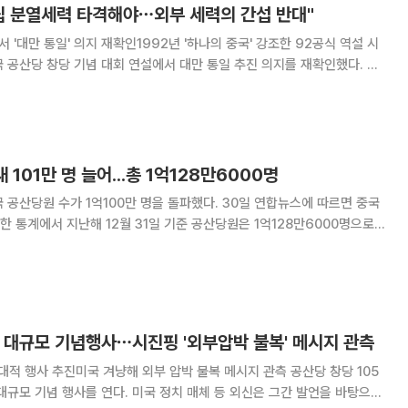
립 분열세력 타격해야⋯외부 세력의 간섭 반대"
 '대만 통일' 의지 재확인1992년 '하나의 중국' 강조한 92공식 역설 시
 공산당 창당 기념 대회 연설에서 대만 통일 추진 의지를 재확인했다. 나
세력의 간섭을 반대한다"고 강조했다. 블룸버그통신에 따르면 시
인민대회당에서 열린 창당 10
 101만 명 늘어...총 1억128만6000명
가 1억100만 명을 돌파했다. 30일 연합뉴스에 따르면 중국
 통계에서 지난해 12월 31일 기준 공산당원은 1억128만6000명으로
1만5000명 증가했다. 당원 수는 계속 늘고 있지만, 증가 폭
 2021년 3.7%에서
 대규모 기념행사⋯시진핑 '외부압박 불복' 메시지 관측
 행사 추진미국 겨냥해 외부 압박 불복 메시지 관측 공산당 창당 105
대규모 기념 행사를 연다. 미국 정치 매체 등 외신은 그간 발언을 바탕으로