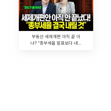
부동산 세제개편 아직 끝 아
냐? "종부세율 발표보다 내릴
것" 장기거주·양도세 전망 I 집
땅지성 I 김인만, 진미윤