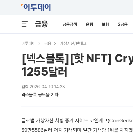
금융
금융정책
은행
보험
2금융
이투데이
금융
가상자산/핀테크
[넥스블록][핫 NFT] Cr
1255달러
입력 2026-04-10 14:28
넥스블록 공도윤 기자
글로벌 가상자산 시황 중계 사이트 코인게코(CoinGecko)에
59만5586달러 어치 거래되며 일간 거래량 1위를 차지했다.