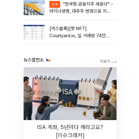
"한국형 금융지주 세운다"⋯
단독
라이나생명, 대주주 변경으로 지주
사 전환 첫발
[넥스블록][핫 NFT]
Courtyard.io, 일 거래량 74만
5040달러… 바닥가 5달러
뉴스발전소
ISA 계좌, 5년마다 깨라고요?
[이슈크래커]