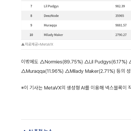
▲자료제공=MetaVX
이밖에도 △Normies(89.75%) △Lil Pudgys(6.17%)
△Muraqqa(11.96%) △Milady Maker(2.71%) 등
※이 기사는 MetaVX의 생성형 AI를 이용해 넥스블록이