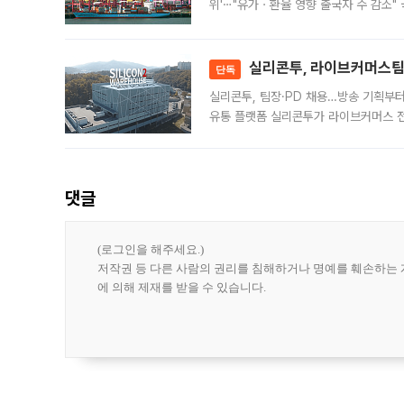
위'⋯"유가ㆍ환율 영향 출국자 수 감소" 
급 수출 호조가 매달 이어지면서 6월 
대 기
실리콘투, 라이브커머스팀 
단독
실리콘투, 팀장·PD 채용…방송 기획부
유통 플랫폼 실리콘투가 라이브커머스 전
나섰다. 국내 화장품을 해외 유통망에 공
댓글