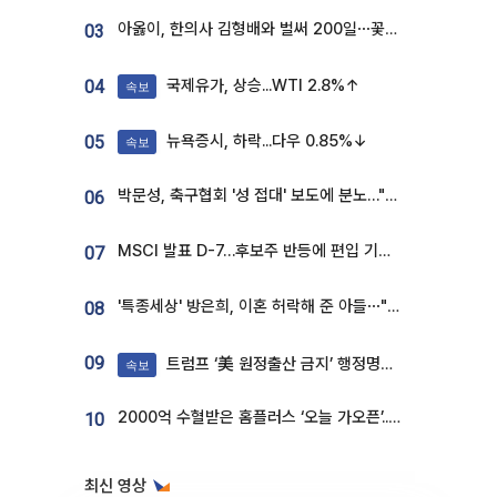
아옳이, 한의사 김형배와 벌써 200일⋯꽃다발 들고 "프러포즈 아냐"
03
국제유가, 상승...WTI 2.8%↑
04
속보
뉴욕증시, 하락...다우 0.85%↓
05
속보
박문성, 축구협회 '성 접대' 보도에 분노…"다 말아먹으려고 작정했나"
06
MSCI 발표 D-7…후보주 반등에 편입 기대 재점화
07
'특종세상' 방은희, 이혼 허락해 준 아들⋯"너무 잘 커줬다" 오열
08
09
트럼프 ‘美 원정출산 금지’ 행정명령 서명
속보
2000억 수혈받은 홈플러스 ‘오늘 가오픈’...13일 정식 개장 시험대
10
최신 영상