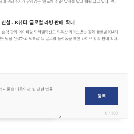
국내 경상수지가 유례없는 '반도체 수출' 날개를 달고 훨훨 날고 있다. 역대
경상수지 뿐 아니라 상반기 경상수지 흑자도 2000억달러에 근접하며 사상 최
신설…K뷰티 ‘글로벌 라방 판매’ 확대
터 손익 관리 에이피알·닥터멜락신도 틱톡샵 라이브방송 강화 글로벌 K뷰티
담팀을 신설하고 틱톡샵 등 글로벌 플랫폼을 통한 라이브 방송 판매 확대에
급하는 데서 한발 더 나아가 방송 기획과 상품 구성, 출연자 섭외, 손익
0 / 300