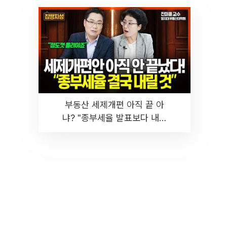
부동산 세제개편 아직 끝 아
냐? "종부세율 발표보다 내릴
것" 장기거주·양도세 전망 I 집
땅지성 I 김인만, 진미윤