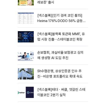
례보증’ 출시
[넥스블록][인기 검색 코인 톱15]
Heima 176%·DODO 56% 급등…
대형주 속 고변동 알트 부각
[넥스블록]블랙록 토큰화 MMF, 유
럽 시장 진출∙∙∙스테이블코인 확장
손보협회, 과실비율·보험광고 심의
에 생성형 AI 도입 추진
Sh수협은행, 상상인증권 인수 추
진⋯비은행 포트폴리오 확대 속도
[넥스블록]테더ㆍ써클, 엇갈린 스테
이블코인 2분기 실적