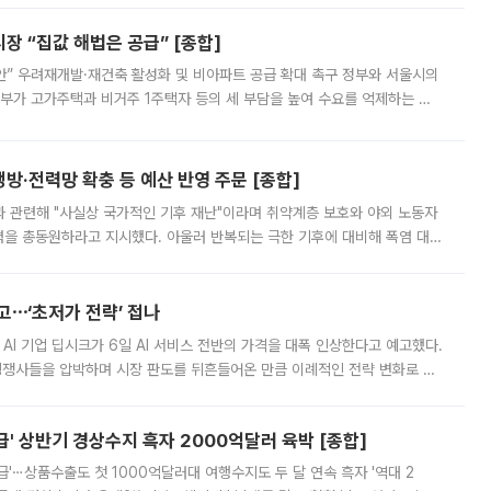
 “집값 해법은 공급” [종합]
안” 우려재개발·재건축 활성화 및 비아파트 공급 확대 촉구 정부와 서울시의
정부가 고가주택과 비거주 1주택자 등의 세 부담을 높여 수요를 억제하는 카
키울 것이라며 세금이 아닌 공급이 근본적인 처방이라고 전면 반박했다.
방·전력망 확충 등 예산 반영 주문 [종합]
과 관련해 "사실상 국가적인 기후 재난"이라며 취약계층 보호와 야외 노동자
정력을 총동원하라고 지시했다. 아울러 반복되는 극한 기후에 대비해 폭염 대응
영하는 방안도 검토하라고 주문했다. 이 대통령은 이날 폭염·가뭄 대
예고⋯‘초저가 전략’ 접나
 AI 기업 딥시크가 6일 AI 서비스 전반의 가격을 대폭 인상한다고 예고했다.
 경쟁사들을 압박하며 시장 판도를 뒤흔들어온 만큼 이례적인 전략 변화로 평
 이날 공지를 통해 구체적인 인상 폭은 공개하지 않았지만 상당한 수
' 상반기 경상수지 흑자 2000억달러 육박 [종합]
급'⋯상품수출도 첫 1000억달러대 여행수지도 두 달 연속 흑자 '역대 2