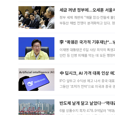
세금 꺼낸 정부에…오세훈 서울시장
정부 세제 개편에 “매물 잠김·전월세 불
부동산 해법 전쟁이 본격화하고 있다. 
드를 꺼내자 서울시는 전·월세 부담만 
李 "폭염은 국가적 기후재난"…냉
이재명 대통령은 6일 사상 최악의 폭염
안전 등 인명 피해를 막는 데 모든 행
인프라 확충 계획을 내년도 예산안에 반
中 딥시크, AI 가격 대폭 인상 
IPO 앞두고 수익성 제고 나서 중국 대표
그동안 ‘초저가 전략’으로 미국과 중국
가된다. 블룸버그통신에 따르면 딥시크는
반도체 날개 달고 날았다⋯'역대급
6월 상품수지 흑자 478.9억달러 '역대