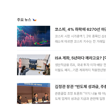
주요 뉴스
코스피, 4% 하락에 6270선 마
코스피 시장 시가총액 1, 2위 종목인 
래소에 따르면 코스피 지수는 전 거래일 대
1.81% 내린 6478.75에 출발한 코
다. 이날 오전
ISA 계좌, 5년마다 깨라고요? 
생산적금융 ISA, 국내 투자 이자·배당
이월도 폐지…기존 계좌까지 적용청년형 
는 5년마다 계좌를 해지하라는 건가요?”
편을
김정관 장관 “반도체 성과급, 
관훈클럽 초청 토론회 “이익 나눌 때 아
도체 업계의 성과급 지급과 관련해 일정
최근 상법·자본시장법 개정으로 기업 지