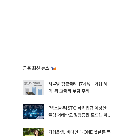
금융 최신 뉴스
리볼빙 평균금리 17.4%⋯‘가입 혜
택’ 뒤 고금리 부담 주의
[넥스블록]STO 하위법규 예상안,
풀링·거래한도·정형증권 로드맵 제
시
기업은행, 비대면 ‘i-ONE 햇살론 특