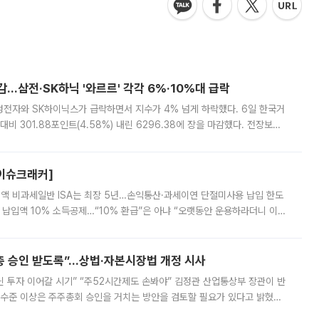
감…삼전·SK하닉 '와르르' 각각 6%·10%대 급락
삼성전자와 SK하이닉스가 급락하면서 지수가 4% 넘게 하락했다. 6일 한국거
비 301.88포인트(4.58%) 내린 6296.38에 장을 마감했다. 전장보다
스피는 장중 한때 6550.94까지 오르기도 했으나 6238.32까지 밀리기도 했
[이슈크래커]
 전액 비과세일반 ISA는 최장 5년…손익통산·과세이연 단절미사용 납입 한도
납입액 10% 소득공제…“10% 환급”은 아냐 “오랫동안 운용하라더니 이제
 ‘만능 절세 통장’으로 불리는 개인종합자산관리계좌(ISA)가 두 갈래로 개
주총 승인 받도록”…상법·자본시장법 개정 시사
닌 투자 이어갈 시기” “주52시간제도 손봐야” 김정관 산업통상부 장관이 반
 수준 이상은 주주총회 승인을 거치는 방안을 검토할 필요가 있다고 밝혔다.
배구조와 주주권 강화 논의가 이어지는 가운데, 핵심 연구인력에 대한