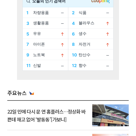
주요뉴스
22일 만에 다시 문 연 홈플러스…정상화 바
쁜데 재고 없어 ‘발동동’[가보니]