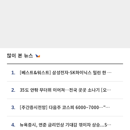
많이 본 뉴스
[베스트&워스트] 삼성전자·SK하이닉스 밀린 한 주…상상인증권은 85% 급등
1.
35도 안팎 무더위 이어져…전국 곳곳 소나기 [오늘 날씨]
2.
[주간증시전망] 다음주 코스피 6000~7000⋯“外人 수급은 정책이 변수”
3.
뉴욕증시, 연준 금리인상 기대감 꺾이자 상승...S&P500 사상 최고치 [종합]
4.