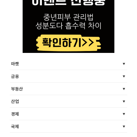
마켓
금융
부동산
산업
경제
국제