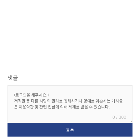
댓글
0 / 300