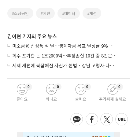
#소상공인
#지원
#데이터
#개선
김이현 기자의 주요 뉴스
미소금융 신상품 석 달⋯생계자금 목표 달성률 9% 그쳐
회수 포기한 돈 1조2000억⋯추정손실 10건 중 8건은 기업대출
세제 개편에 복잡해진 자산가 셈법⋯강남 고령자·다주택자 ‘자산재편 고심’
0
0
0
0
좋아요
화나요
슬퍼요
추가취재 원해요