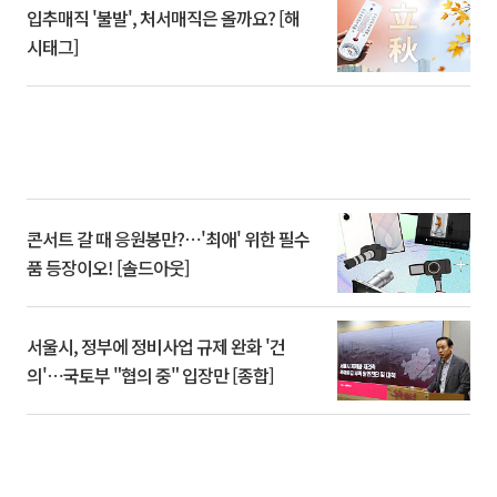
입추매직 '불발', 처서매직은 올까요? [해
시태그]
콘서트 갈 때 응원봉만?⋯'최애' 위한 필수
품 등장이오! [솔드아웃]
서울시, 정부에 정비사업 규제 완화 '건
의'⋯국토부 "협의 중" 입장만 [종합]