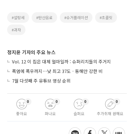
#설탕세
#탄산음료
#슈거플레이션
#초콜릿
#과자
정지윤 기자의 주요 뉴스
Vol. 12 이 집은 대체 얼마일까 : 슈퍼리치들의 주거지
폭염에 폭우까지⋯낮 최고 37도ㆍ동해안 강한 비
7월 다섯째 주 유튜브 영상 순위
0
0
0
0
좋아요
화나요
슬퍼요
추가취재 원해요