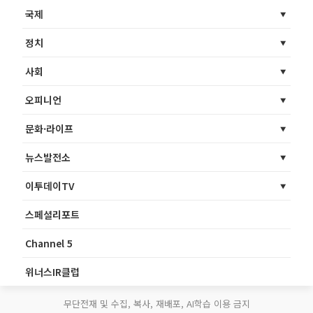
국제
정치
사회
오피니언
문화·라이프
뉴스발전소
이투데이TV
스페셜리포트
Channel 5
위너스IR클럽
무단전재 및 수집, 복사, 재배포, AI학습 이용 금지