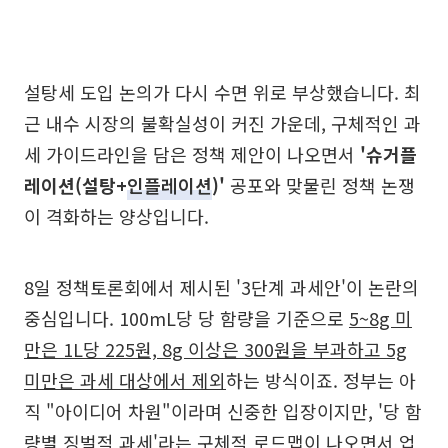
설탕세 도입 논의가 다시 수면 위로 부상했습니다. 최
근 내수 시장의 불확실성이 커진 가운데, 구체적인 과
세 가이드라인을 담은 정책 제안이 나오면서
'슈거플
레이션(설탕+
인플레이션
)'
공포와 맞물린 정책 논쟁
이 격화하는 양상입니다.
8일 정책토론회에서 제시된 '3단계 과세안'이 논란의
중심입니다. 100mL당 당 함량을 기준으로
5~8g 미
만은 1L당 225원, 8g 이상은 300원을 부과하고 5g
미만은 과세 대상에서 제외
하는 방식이죠. 정부는 아
직 "아이디어 차원"이라며 신중한 입장이지만, '당 함
량별 징벌적 과세'라는 구체적 로드맵이 나오면서 업