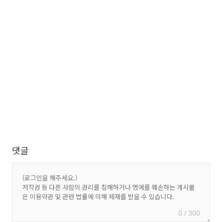
댓글
0 / 300