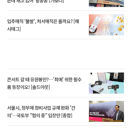
쁜데 재고 없어 ‘발동동’[가보니]
입추매직 '불발', 처서매직은 올까요? [해
시태그]
콘서트 갈 때 응원봉만?⋯'최애' 위한 필수
품 등장이오! [솔드아웃]
서울시, 정부에 정비사업 규제 완화 '건
의'⋯국토부 "협의 중" 입장만 [종합]