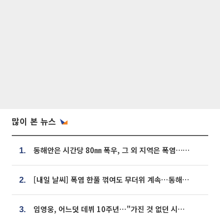
많이 본 뉴스
동해안은 시간당 80㎜ 폭우, 그 외 지역은 폭염…‘극과 극 날씨’
1.
[내일 날씨] 폭염 한풀 꺾여도 무더위 계속⋯동해안 이틀 연속 비
2.
임영웅, 어느덧 데뷔 10주년⋯"가진 것 없던 시절, 내 앞엔 20명의 팬뿐"
3.