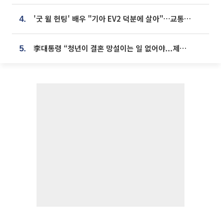
'굿 윌 헌팅' 배우 "기아 EV2 덕분에 살아"…교통사고 후 안전성 극찬
4.
李대통령 “청년이 결혼 망설이는 일 없어야...제도상 불이익 조사”
5.